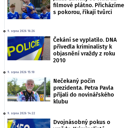
filmové plátno. Přicházíme
s pokorou, říkají tvůrci
9. srpna 2026 16:26
Čekání se vyplatilo. DNA
přivedla kriminalisty k
objasnění vraždy z roku
2010
9. srpna 2026 15:10
Nečekaný počin
prezidenta. Petra Pavla
přijali do novinářského
klubu
9. srpna 2026 14:22
Dvojnásobný pokus o