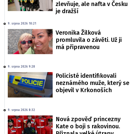
zlevňuje, ale nafta v Česku
je dražší
9. srpna 2026 10:21
Veronika Žilková
promluvila o závěti. Už ji
má připravenou
9. srpna 2026 9:28
Policisté identifikovali
neznámého muže, který se
objevil v Krkonoších
9. srpna 2026 8:32
Nová zpověď princezny
Kate o boji s rakovinou.
Přiznala velké útrapy