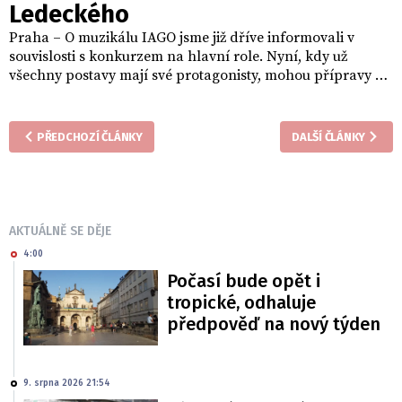
Ledeckého
Praha – O muzikálu IAGO jsme již dříve informovali v
souvislosti s konkurzem na hlavní role. Nyní, kdy už
všechny postavy mají své protagonisty, mohou přípravy v
Divadle Hybernia začít naplno. Autorem hudby i textů
muzikálu podle slavné tragédie Williama Shakespeara je
Janek Ledecký.
PŘEDCHOZÍ ČLÁNKY
DALŠÍ ČLÁNKY
AKTUÁLNĚ SE DĚJE
4:00
Počasí bude opět i
tropické, odhaluje
předpověď na nový týden
9. srpna 2026 21:54