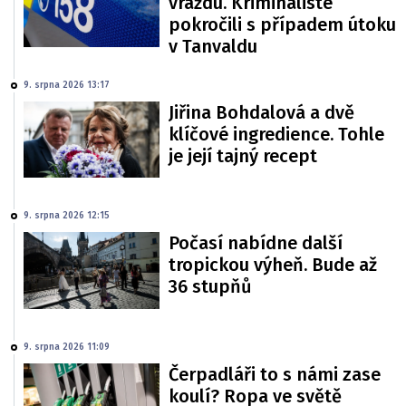
vraždu. Kriminalisté
pokročili s případem útoku
v Tanvaldu
9. srpna 2026 13:17
Jiřina Bohdalová a dvě
klíčové ingredience. Tohle
je její tajný recept
9. srpna 2026 12:15
Počasí nabídne další
tropickou výheň. Bude až
36 stupňů
9. srpna 2026 11:09
Čerpadláři to s námi zase
koulí? Ropa ve světě