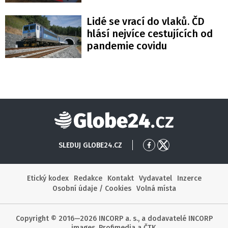
Lidé se vrací do vlaků. ČD
hlásí nejvíce cestujících od
pandemie covidu
Globe24
SLEDUJ GLOBE24.CZ
Přejít
Přejít
na
na
Facebook
X
Etický kodex
Redakce
Kontakt
Vydavatel
Inzerce
Osobní údaje / Cookies
Volná místa
Copyright © 2016—2026 INCORP a. s., a dodavatelé INCORP
images, Profimedia a ČTK.