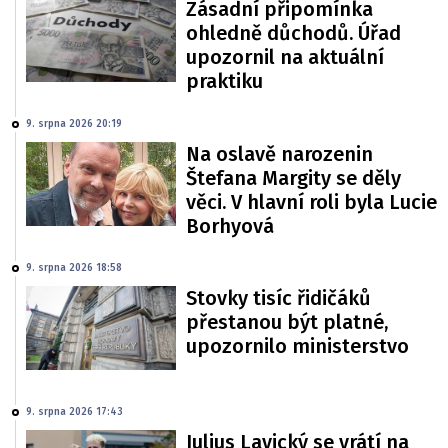
Zásadní připomínka
ohledně důchodů. Úřad
upozornil na aktuální
praktiku
9. srpna 2026 20:19
Na oslavě narozenin
Štefana Margity se děly
věci. V hlavní roli byla Lucie
Borhyová
9. srpna 2026 18:58
Stovky tisíc řidičáků
přestanou být platné,
upozornilo ministerstvo
9. srpna 2026 17:43
Julius Lavický se vrátí na