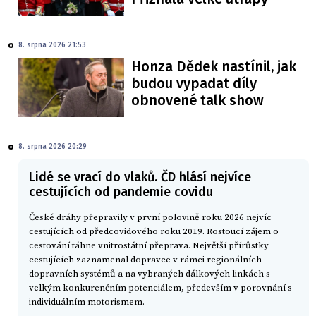
8. srpna 2026 21:53
Honza Dědek nastínil, jak
budou vypadat díly
obnovené talk show
8. srpna 2026 20:29
Lidé se vrací do vlaků. ČD hlásí nejvíce
cestujících od pandemie covidu
České dráhy přepravily v první polovině roku 2026 nejvíc
cestujících od předcovidového roku 2019. Rostoucí zájem o
cestování táhne vnitrostátní přeprava. Největší přírůstky
cestujících zaznamenal dopravce v rámci regionálních
dopravních systémů a na vybraných dálkových linkách s
velkým konkurenčním potenciálem, především v porovnání s
individuálním motorismem.