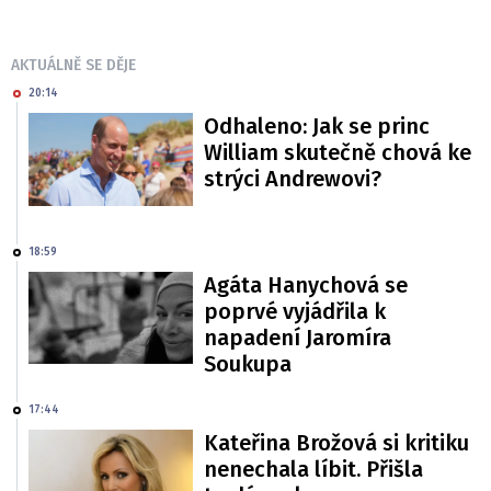
AKTUÁLNĚ SE DĚJE
20:14
Odhaleno: Jak se princ
William skutečně chová ke
strýci Andrewovi?
18:59
Agáta Hanychová se
poprvé vyjádřila k
napadení Jaromíra
Soukupa
17:44
Kateřina Brožová si kritiku
nenechala líbit. Přišla