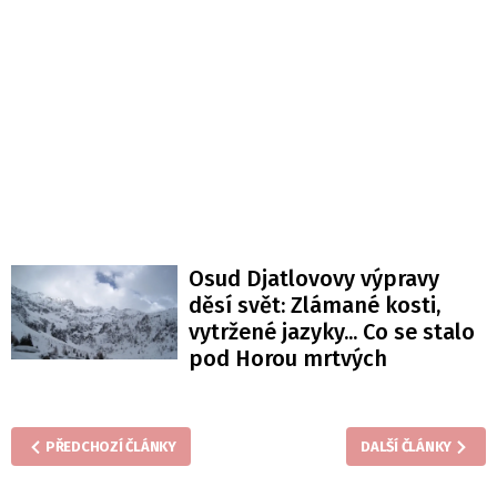
Osud Djatlovovy výpravy
děsí svět: Zlámané kosti,
vytržené jazyky... Co se stalo
pod Horou mrtvých
PŘEDCHOZÍ ČLÁNKY
DALŠÍ ČLÁNKY