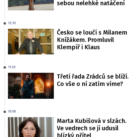
sebou nelehké natáčení
12:35
Česko se loučí s Milanem
Knížákem. Promluvil
Klempíř i Klaus
11:20
Třetí řada Zrádců se blíží.
Co vše o ní zatím víme?
10:08
Marta Kubišová v slzách.
Ve vedrech se jí udusil
blízký přítel