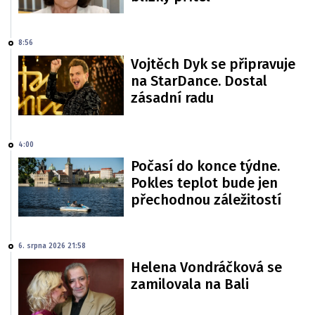
8:56
Vojtěch Dyk se připravuje
na StarDance. Dostal
zásadní radu
4:00
Počasí do konce týdne.
Pokles teplot bude jen
přechodnou záležitostí
6. srpna 2026 21:58
Helena Vondráčková se
zamilovala na Bali