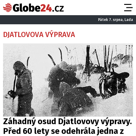
Pátek 7. srpna, Lada
DJATLOVOVA VÝPRAVA
Záhadný osud Djatlovovy výpravy.
Před 60 lety se odehrála jedna z