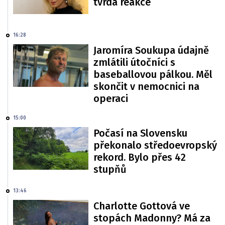
tvrdá reakce
16:28
Jaromíra Soukupa údajně
zmlátili útočníci s
baseballovou pálkou. Měl
skončit v nemocnici na
operaci
15:00
Počasí na Slovensku
překonalo středoevropský
rekord. Bylo přes 42
stupňů
13:46
Charlotte Gottová ve
stopách Madonny? Má za