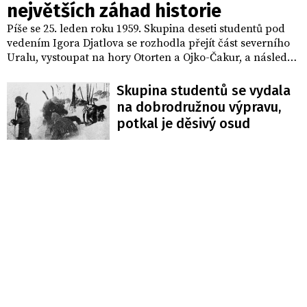
největších záhad historie
Píše se 25. leden roku 1959. Skupina deseti studentů pod
vedením Igora Djatlova se rozhodla přejít část severního
Uralu, vystoupat na hory Otorten a Ojko-Čakur, a následně
dorazit do osady Vižaj. Trasu čítající více než 400 kilometrů
ale nikdo nedokončil. Z takzvané Djatlovovy výpravy
Skupina studentů se vydala
přežil pouze jediný, zbylí členové výpravy byli nalezeni
na dobrodružnou výpravu,
mrtví až po několika měsících. A ani vyšetřovatelé nemohli
potkal je děsivý osud
zpočátku uvěřit tomu, co ve skutečnosti našli. 2. února,
přesně před 60. lety, všichni zemřeli. Dodnes nikdo neví
jak.