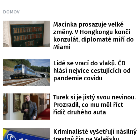
DOMOV
Macinka prosazuje velké
změny. V Hongkongu končí
konzulát, diplomaté míří do
Miami
Lidé se vrací do vlaků. ČD
hlásí nejvíce cestujících od
pandemie covidu
Turek si je jistý svou nevinou.
Prozradil, co mu měl říct
řidič druhého auta
Kriminalisté vyšetřují násilný
trestný čin na Valašsku