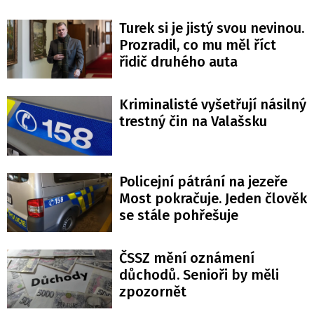
Turek si je jistý svou nevinou.
Prozradil, co mu měl říct
řidič druhého auta
Kriminalisté vyšetřují násilný
trestný čin na Valašsku
Policejní pátrání na jezeře
Most pokračuje. Jeden člověk
se stále pohřešuje
ČSSZ mění oznámení
důchodů. Senioři by měli
zpozornět