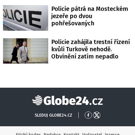
Policie pátrá na Mosteckém
jezeře po dvou
pohřešovaných
Policie zahájila trestní řízení
kvůli Turkově nehodě.
Obvinění zatím nepadlo
Globe24
SLEDUJ GLOBE24.CZ
Přejít
Přejít
na
na
Facebook
X
Etický kodex
Redakce
Kontakt
Vydavatel
Inzerce