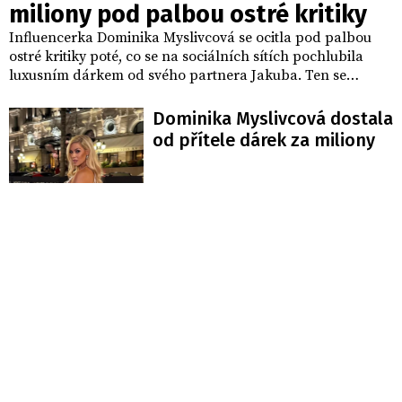
miliony pod palbou ostré kritiky
Influencerka Dominika Myslivcová se ocitla pod palbou
ostré kritiky poté, co se na sociálních sítích pochlubila
luxusním dárkem od svého partnera Jakuba. Ten se
rozhodl svou drahou polovičku překvapit a pořídil jí
růžové Lamborghini Urus, jehož cena se odhaduje na 6 až
Dominika Myslivcová dostala
9 milionů korun. Místo obdivu se však pod příspěvkem
od přítele dárek za miliony
strhla lavina negativních komentářů, které nešetřily ironií
ani drsnými výrazy.