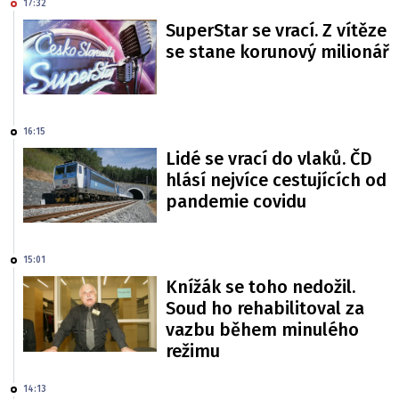
17:32
SuperStar se vrací. Z vítěze
se stane korunový milionář
16:15
Lidé se vrací do vlaků. ČD
hlásí nejvíce cestujících od
pandemie covidu
15:01
Knížák se toho nedožil.
Soud ho rehabilitoval za
vazbu během minulého
režimu
14:13