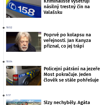
Kriminalisté vyšetřují
násilný trestný čin na
Valašsku
10:52
Poprvé po kolapsu na
veřejnosti. Jan Kanyza
přiznal, co jej trápí
10:04
Policejní pátrání na jezeře
Most pokračuje. Jeden
člověk se stále pohřešuje
9:17
Slzy nechyběly. Agáta