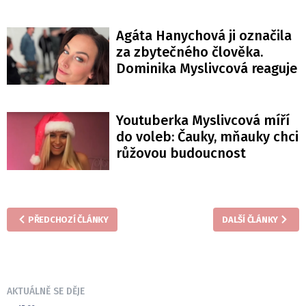
Agáta Hanychová ji označila
za zbytečného člověka.
Dominika Myslivcová reaguje
Youtuberka Myslivcová míří
do voleb: Čauky, mňauky chci
růžovou budoucnost
PŘEDCHOZÍ ČLÁNKY
DALŠÍ ČLÁNKY
AKTUÁLNĚ SE DĚJE