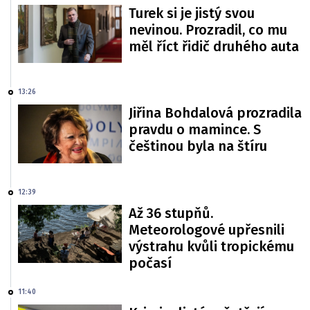
Turek si je jistý svou
nevinou. Prozradil, co mu
měl říct řidič druhého auta
13:26
Jiřina Bohdalová prozradila
pravdu o mamince. S
češtinou byla na štíru
12:39
Až 36 stupňů.
Meteorologové upřesnili
výstrahu kvůli tropickému
počasí
11:40