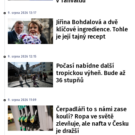
v Tanvaldu
9. srpna 2026 13:17
Jiřina Bohdalová a dvě
klíčové ingredience. Tohle
je její tajný recept
9. srpna 2026 12:15
Počasí nabídne další
tropickou výheň. Bude až
36 stupňů
9. srpna 2026 11:09
Čerpadláři to s námi zase
koulí? Ropa ve světě
zlevňuje, ale nafta v Česku
je dražší