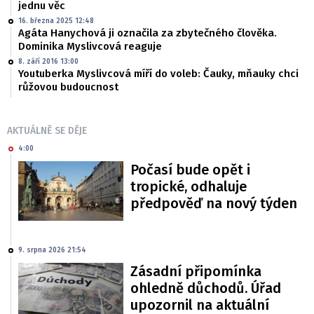
jednu věc
16. března 2025 12:48
Agáta Hanychová ji označila za zbytečného člověka.
Dominika Myslivcová reaguje
8. září 2016 13:00
Youtuberka Myslivcová míří do voleb: Čauky, mňauky chci
růžovou budoucnost
AKTUÁLNĚ SE DĚJE
4:00
Počasí bude opět i
tropické, odhaluje
předpověď na nový týden
9. srpna 2026 21:54
Zásadní připomínka
ohledně důchodů. Úřad
upozornil na aktuální