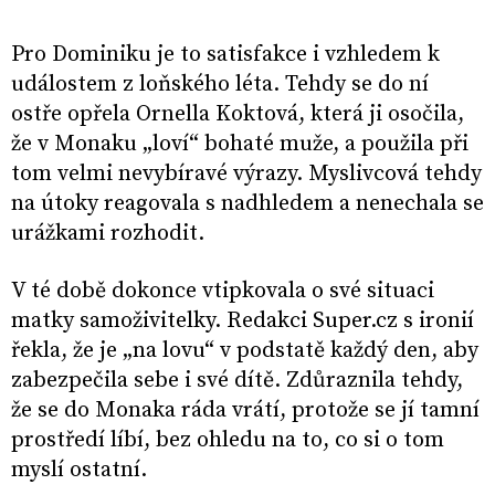
Pro Dominiku je to satisfakce i vzhledem k
událostem z loňského léta. Tehdy se do ní
ostře opřela Ornella Koktová, která ji osočila,
že v Monaku „loví“ bohaté muže, a použila při
tom velmi nevybíravé výrazy. Myslivcová tehdy
na útoky reagovala s nadhledem a nenechala se
urážkami rozhodit.
V té době dokonce vtipkovala o své situaci
matky samoživitelky. Redakci Super.cz s ironií
řekla, že je „na lovu“ v podstatě každý den, aby
zabezpečila sebe i své dítě. Zdůraznila tehdy,
že se do Monaka ráda vrátí, protože se jí tamní
prostředí líbí, bez ohledu na to, co si o tom
myslí ostatní.