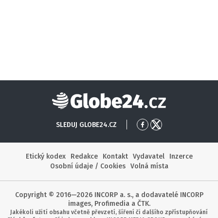
Globe24
SLEDUJ GLOBE24.CZ
Přejít
Přejít
na
na
Facebook
X
Etický kodex
Redakce
Kontakt
Vydavatel
Inzerce
Osobní údaje / Cookies
Volná místa
Copyright © 2016—2026 INCORP a. s., a dodavatelé INCORP
images, Profimedia a ČTK.
Jakékoli užití obsahu včetně převzetí, šíření či dalšího zpřístupňování