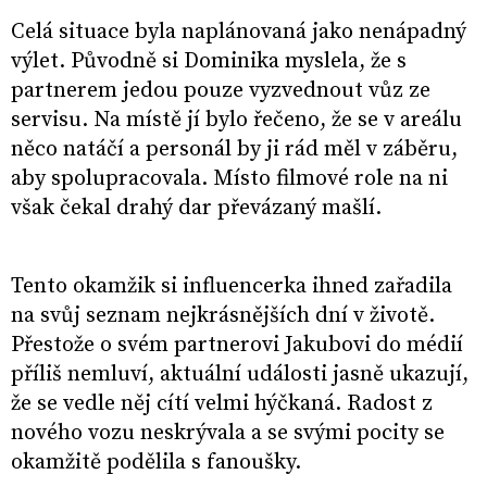
Celá situace byla naplánovaná jako nenápadný
výlet. Původně si Dominika myslela, že s
partnerem jedou pouze vyzvednout vůz ze
servisu. Na místě jí bylo řečeno, že se v areálu
něco natáčí a personál by ji rád měl v záběru,
aby spolupracovala. Místo filmové role na ni
však čekal drahý dar převázaný mašlí.
Tento okamžik si influencerka ihned zařadila
na svůj seznam nejkrásnějších dní v životě.
Přestože o svém partnerovi Jakubovi do médií
příliš nemluví, aktuální události jasně ukazují,
že se vedle něj cítí velmi hýčkaná. Radost z
nového vozu neskrývala a se svými pocity se
okamžitě podělila s fanoušky.