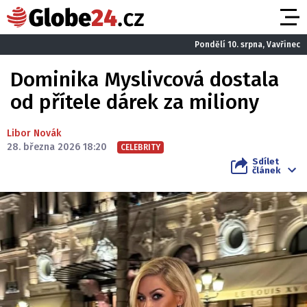
Pondělí 10. srpna, Vavřinec
Dominika Myslivcová dostala
od přítele dárek za miliony
Libor Novák
28. března 2026 18:20
CELEBRITY
Sdílet
článek