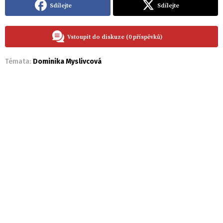
Sdílejte
Sdílejte
Vstoupit do diskuze (0 příspěvků)
Témata:
Dominika Myslivcová