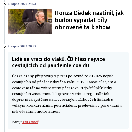
8. srpna 2026 21:53
Honza Dědek nastínil, jak
budou vypadat díly
obnovené talk show
8. srpna 2026 20:29
Lidé se vrací do vlaků. ČD hlásí nejvíce
cestujících od pandemie covidu
České dráhy přepravily v první polovině roku 2026 nejvíc
cestujících od předcovidového roku 2019. Rostoucí zájem o
cestování táhne vnitrostátní přeprava. Největší přírůstky
cestujících zaznamenal dopravce v rámci regionálních
dopravních systémů a na vybraných dálkových linkách s
velkým konkurenčním potenciálem, především v porovnání s
individuálním motorismem.
Zdroj:
Jan Hrabě