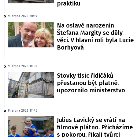
praktiku
9. srpna 2026 20:19
Na oslavě narozenin
Štefana Margity se děly
věci. V hlavní roli byla Lucie
Borhyová
9. srpna 2026 18:58
Stovky tisíc řidičáků
přestanou být platné,
upozornilo ministerstvo
9. srpna 2026 17:43
Julius Lavický se vrátí na
filmové plátno. Přicházíme
s pokorou, říkají tvůrci