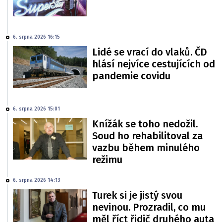
6. srpna 2026 16:15
Lidé se vrací do vlaků. ČD
hlásí nejvíce cestujících od
pandemie covidu
6. srpna 2026 15:01
Knížák se toho nedožil.
Soud ho rehabilitoval za
vazbu během minulého
režimu
6. srpna 2026 14:13
Turek si je jistý svou
nevinou. Prozradil, co mu
měl říct řidič druhého auta