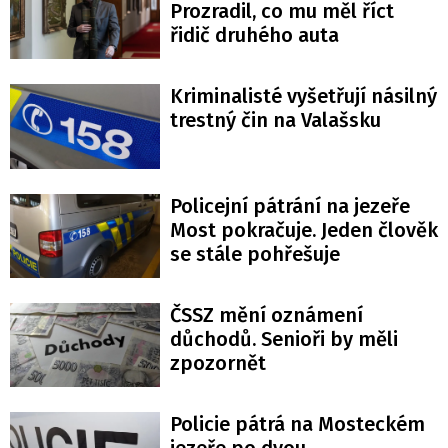
Prozradil, co mu měl říct
řidič druhého auta
Kriminalisté vyšetřují násilný
trestný čin na Valašsku
Policejní pátrání na jezeře
Most pokračuje. Jeden člověk
se stále pohřešuje
ČSSZ mění oznámení
důchodů. Senioři by měli
zpozornět
Policie pátrá na Mosteckém