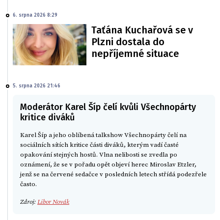
6. srpna 2026 8:29
Taťána Kuchařová se v
Plzni dostala do
nepříjemné situace
5. srpna 2026 21:46
Moderátor Karel Šíp čelí kvůli Všechnopárty
kritice diváků
Karel Šíp a jeho oblíbená talkshow Všechnopárty čelí na
sociálních sítích kritice části diváků, kterým vadí časté
opakování stejných hostů. Vlna nelibosti se zvedla po
oznámení, že se v pořadu opět objeví herec Miroslav Etzler,
jenž se na červené sedačce v posledních letech střídá podezřele
často.
Zdroj:
Libor Novák