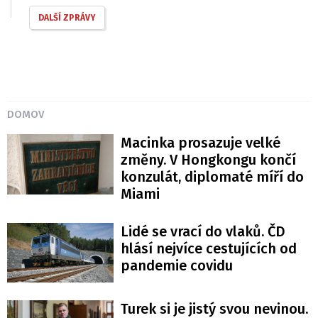
DALŠÍ ZPRÁVY
DOMOV
Macinka prosazuje velké
změny. V Hongkongu končí
konzulát, diplomaté míří do
Miami
Lidé se vrací do vlaků. ČD
hlásí nejvíce cestujících od
pandemie covidu
Turek si je jistý svou nevinou.