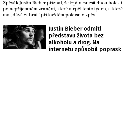
Zpěvák Justin Bieber přiznal, že trpí nesnesitelnou bolestí
po nepříjemném zranění, které utrpěl tento týden, a které
mu „dává zabrat“ při každém pokusu o zpěv.
Jednatřicetiletý popový umělec se o zranění podělil se
svými přáteli během živého vysílání na platformě Twitch,
Justin Bieber odmítl
kde prozradil, že spadl z jednokolky (one-wheel) a poranil
představu života bez
si kyčel.
alkoholu a drog. Na
internetu způsobil poprask