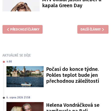
kapala Green Day
PŘEDCHOZÍ ČLÁNKY
DALŠÍ ČLÁNKY
AKTUÁLNĚ SE DĚJE
4:00
Počasí do konce týdne.
Pokles teplot bude jen
přechodnou záležitostí
6. srpna 2026 21:58
Helena Vondráčková se
zamilovala na Bali