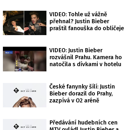
VIDEO: Tohle už vážně
přehnal? Justin Bieber
praštil fanouška do obličeje
VIDEO: Justin Bieber
rozvášnil Prahu. Kamera ho
natočila s dívkami v hotelu
České fanynky šílí: Justin
Bieber dorazil do Prahy,
zazpívá v O2 aréně
Předávání hudebních cen
MTV ovládl Justin Bieber a