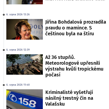
6. srpna 2026 13:26
Jiřina Bohdalová prozradila
pravdu o mamince. S
češtinou byla na štíru
6. srpna 2026 12:39
Až 36 stupňů.
Meteorologové upřesnili
výstrahu kvůli tropickému
počasí
6. srpna 2026 11:40
Kriminalisté vyšetřují
násilný trestný čin na
Valašsku