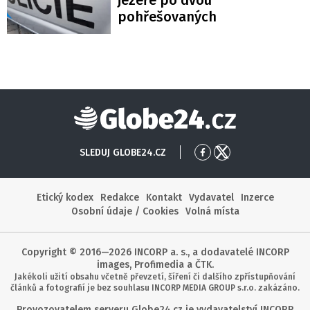
jezeře po dvou
pohřešovaných
Globe24
SLEDUJ GLOBE24.CZ
Přejít
Přejít
na
na
Facebook
X
Etický kodex
Redakce
Kontakt
Vydavatel
Inzerce
Osobní údaje / Cookies
Volná místa
Copyright © 2016—2026 INCORP a. s., a dodavatelé INCORP
images, Profimedia a ČTK.
Jakékoli užití obsahu včetně převzetí, šíření či dalšího zpřístupňování
článků a fotografií je bez souhlasu INCORP MEDIA GROUP s.r.o. zakázáno.
Provozovatelem serveru Globe24.cz je vydavatelství INCORP