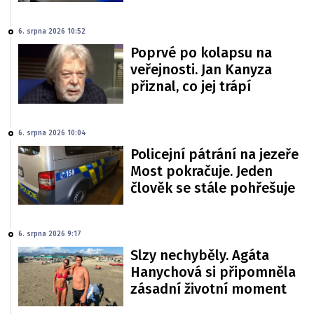
6. srpna 2026 10:52
Poprvé po kolapsu na
veřejnosti. Jan Kanyza
přiznal, co jej trápí
6. srpna 2026 10:04
Policejní pátrání na jezeře
Most pokračuje. Jeden
člověk se stále pohřešuje
6. srpna 2026 9:17
Slzy nechyběly. Agáta
Hanychová si připomněla
zásadní životní moment