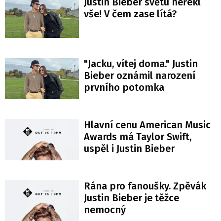
Justin Bieber světu neřekl
vše! V čem zase lítá?
"Jacku, vítej doma." Justin
Bieber oznámil narození
prvního potomka
Hlavní cenu American Music
Awards má Taylor Swift,
uspěl i Justin Bieber
Rána pro fanoušky. Zpěvák
Justin Bieber je těžce
nemocný