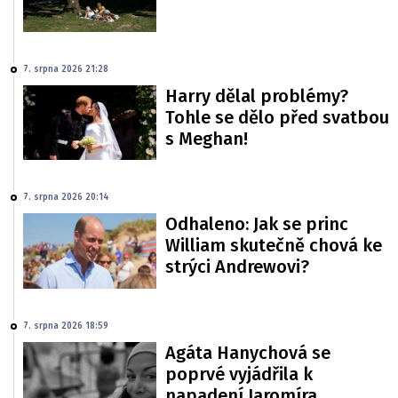
7. srpna 2026 21:28
Harry dělal problémy?
Tohle se dělo před svatbou
s Meghan!
7. srpna 2026 20:14
Odhaleno: Jak se princ
William skutečně chová ke
strýci Andrewovi?
7. srpna 2026 18:59
Agáta Hanychová se
poprvé vyjádřila k
napadení Jaromíra