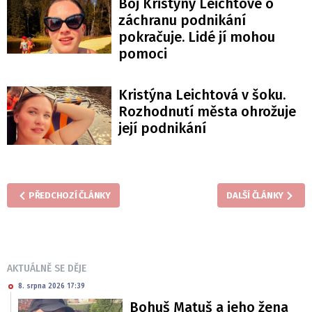
Boj Kristýny Leichtové o
záchranu podnikání
pokračuje. Lidé jí mohou
pomoci
Kristýna Leichtová v šoku.
Rozhodnutí města ohrožuje
její podnikání
PŘEDCHOZÍ ČLÁNKY
DALŠÍ ČLÁNKY
AKTUÁLNĚ SE DĚJE
8. srpna 2026 17:39
Bohuš Matuš a jeho žena