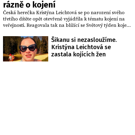
rázně o kojení
Česká herečka Kristýna Leichtová se po narození svého
třetího dítěte opět otevřeně vyjádřila k tématu kojení na
veřejnosti. Reagovala tak na blížící se Světový týden kojení
i na přetrvávající debaty a kritiku, které se kolem této
přirozené potřeby novorozenců ve společnosti objevují.
Šikanu si nezasloužíme.
Kristýna Leichtová se
zastala kojících žen