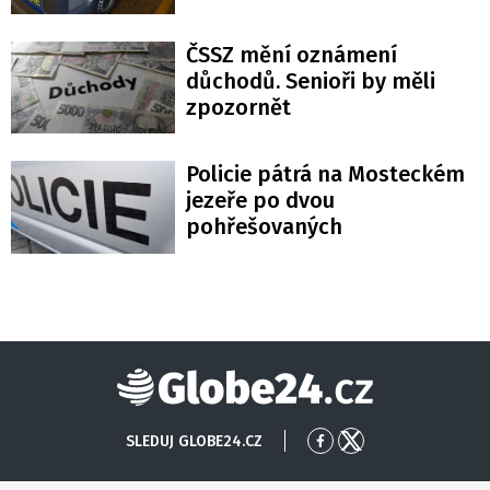
ČSSZ mění oznámení
důchodů. Senioři by měli
zpozornět
Policie pátrá na Mosteckém
jezeře po dvou
pohřešovaných
Globe24
SLEDUJ GLOBE24.CZ
Přejít
Přejít
na
na
Facebook
X