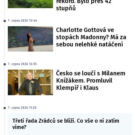
rekord. Bylo přes 42
stupňů
7. srpna 2026 13:46
Charlotte Gottová ve
stopách Madonny? Má za
sebou nelehké natáčení
7. srpna 2026 12:35
Česko se loučí s Milanem
Knížákem. Promluvil
Klempíř i Klaus
7. srpna 2026 11:20
Třetí řada Zrádců se blíží. Co vše o ní zatím
víme?