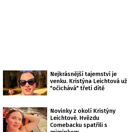
Nejkrásnější tajemství je
venku. Kristýna Leichtová už
"očichává" třetí dítě
Novinky z okolí Kristýny
Leichtové. Hvězdu
Comebacku spatřili s
miminkem