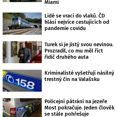
Miami
Lidé se vrací do vlaků. ČD
hlásí nejvíce cestujících od
pandemie covidu
Turek si je jistý svou nevinou.
Prozradil, co mu měl říct
řidič druhého auta
Kriminalisté vyšetřují násilný
trestný čin na Valašsku
Policejní pátrání na jezeře
Most pokračuje. Jeden člověk
se stále pohřešuje