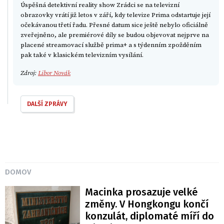
Úspěšná detektivní reality show Zrádci se na televizní
obrazovky vrátí již letos v září, kdy televize Prima odstartuje její
očekávanou třetí řadu. Přesné datum sice ještě nebylo oficiálně
zveřejněno, ale premiérové díly se budou objevovat nejprve na
placené streamovací službě prima+ a s týdenním zpožděním
pak také v klasickém televizním vysílání.
Zdroj:
Libor Novák
DALŠÍ ZPRÁVY
DOMOV
Macinka prosazuje velké
změny. V Hongkongu končí
konzulát, diplomaté míří do