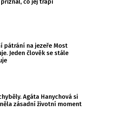
řiznal, co jej trápí
ní pátrání na jezeře Most
je. Jeden člověk se stále
uje
chyběly. Agáta Hanychová si
něla zásadní životní moment