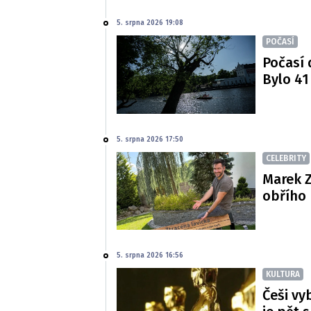
5. srpna 2026 19:08
POČASÍ
Počasí 
Bylo 41
5. srpna 2026 17:50
CELEBRITY
Marek Z
obřího 
5. srpna 2026 16:56
KULTURA
Češi vy