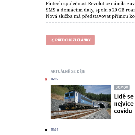
Fintech společnost Revolut oznámila zav
SMS a domácími daty, spolu s 20 GB ro
Nová služba má představovat přímou kon
ve Spojeném království a Německu.
PŘEDCHOZÍ ČLÁNKY
AKTUÁLNĚ SE DĚJE
16:15
DOMOV
Lidé se
nejvíce
covidu
15:01