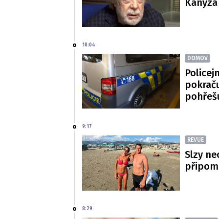
Kanyza p
10:04
DOMOV
Policej
pokraču
pohřeš
9:17
REVUE
Slzy ne
připom
8:29