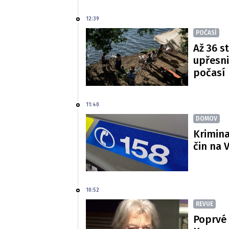
12:39
POČASÍ
Až 36 s
upřesni
počasí
11:40
DOMOV
Krimina
čin na 
10:52
REVUE
Poprvé 