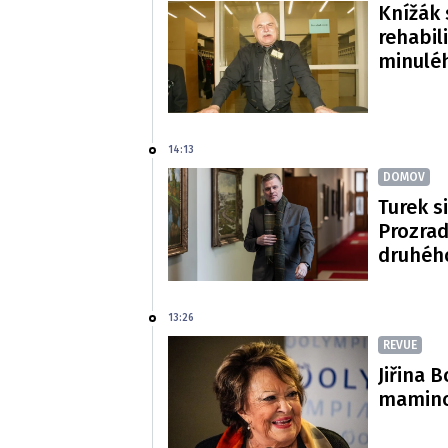
Knížák 
rehabil
minulé
14:13
DOMOV
Turek si
Prozradi
druhéh
13:26
REVUE
Jiřina 
mamince