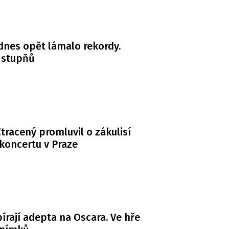
dnes opět lámalo rekordy.
 stupňů
tracený promluvil o zákulisí
koncertu v Praze
bírají adepta na Oscara. Ve hře