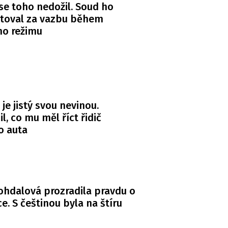
se toho nedožil. Soud ho
itoval za vazbu během
ho režimu
 je jistý svou nevinou.
l, co mu měl říct řidič
o auta
Bohdalová prozradila pravdu o
. S češtinou byla na štíru