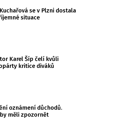
Kuchařová se v Plzni dostala
íjemné situace
or Karel Šíp čelí kvůli
párty kritice diváků
ění oznámení důchodů.
 by měli zpozornět