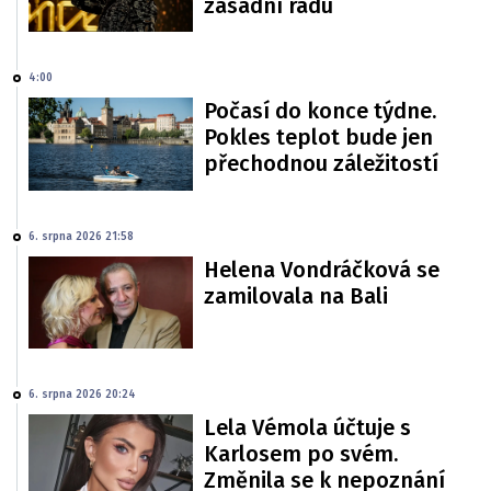
zásadní radu
4:00
Počasí do konce týdne.
Pokles teplot bude jen
přechodnou záležitostí
6. srpna 2026 21:58
Helena Vondráčková se
zamilovala na Bali
6. srpna 2026 20:24
Lela Vémola účtuje s
Karlosem po svém.
Změnila se k nepoznání