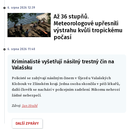
6. srpna 2026 12:39
Až 36 stupňů.
Meteorologové upřesnili
výstrahu kvůli tropickému
počasí
6. srpna 2026 11:40
Kriminalisté vyšetřují násilný trestný čin na
Valašsku
Policisté se zabývají násilným činem v Újezd u Valašských
Klobouk ve Zlínském kraji. Jedna osoba skončila v péči lékařů,
další člověk se nachází v policejním zadržení. Nikomu nehrozí
žádné nebezpečí.
Zdroj:
Jan Hrabě
DALŠÍ ZPRÁVY