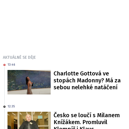
AKTUÁLNĚ SE DĚJE
13:46
Charlotte Gottová ve
stopách Madonny? Má za
sebou nelehké natáčení
12:35
Česko se loučí s Milanem
Knížákem. Promluvil
Klempíř i Klaus