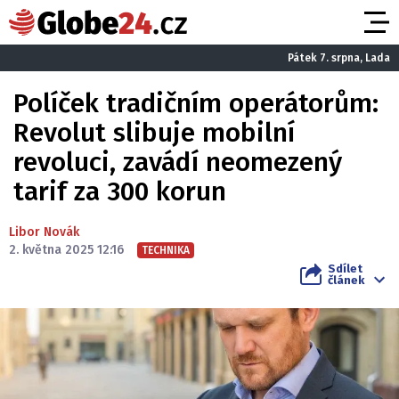
Pátek 7. srpna, Lada
Políček tradičním operátorům:
Revolut slibuje mobilní
revoluci, zavádí neomezený
tarif za 300 korun
Libor Novák
2. května 2025 12:16
TECHNIKA
Sdílet
článek