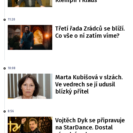
11:20
Třetí řada Zrádců se blíží.
Co vše o ní zatím víme?
10:08
Marta Kubišová v slzách.
Ve vedrech se jí udusil
blízký přítel
8:56
Vojtěch Dyk se připravuje
na StarDance. Dostal