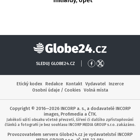
miliardy, opět
Globe24
SLEDUJ GLOBE24.CZ
Přejít
Přejít
na
na
Facebook
X
Etický kodex
Redakce
Kontakt
Vydavatel
Inzerce
Osobní údaje / Cookies
Volná místa
Copyright © 2016—2026 INCORP a. s., a dodavatelé INCORP
images, Profimedia a ČTK.
Jakékoli užití obsahu včetně převzetí, šíření či dalšího zpřístupňování
článků a fotografií je bez souhlasu INCORP MEDIA GROUP s.r.o. zakázáno.
Provozovatelem serveru Globe24.cz je vydavatelství INCORP