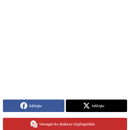
Sdílejte
Sdílejte
Vstoupit do diskuze (0 příspěvků)