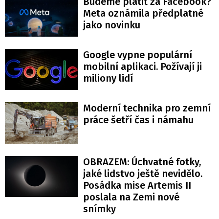
Budeme platit za Facebook?
Meta oznámila předplatné
jako novinku
Google vypne populární
mobilní aplikaci. Požívají ji
miliony lidí
Moderní technika pro zemní
práce šetří čas i námahu
OBRAZEM: Úchvatné fotky,
jaké lidstvo ještě nevidělo.
Posádka mise Artemis II
poslala na Zemi nové
snímky