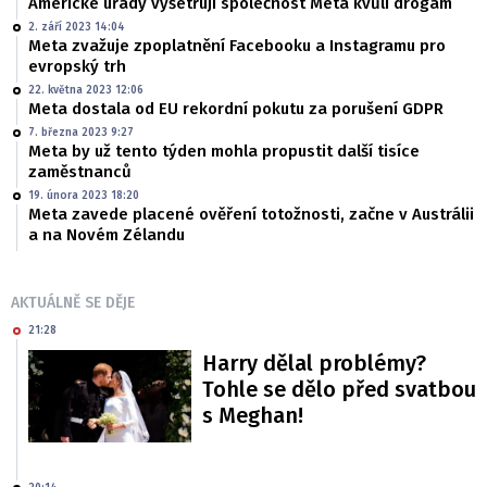
Americké úřady vyšetřují společnost Meta kvůli drogám
2. září 2023 14:04
Meta zvažuje zpoplatnění Facebooku a Instagramu pro
evropský trh
22. května 2023 12:06
Meta dostala od EU rekordní pokutu za porušení GDPR
7. března 2023 9:27
Meta by už tento týden mohla propustit další tisíce
zaměstnanců
19. února 2023 18:20
Meta zavede placené ověření totožnosti, začne v Austrálii
a na Novém Zélandu
AKTUÁLNĚ SE DĚJE
21:28
Harry dělal problémy?
Tohle se dělo před svatbou
s Meghan!