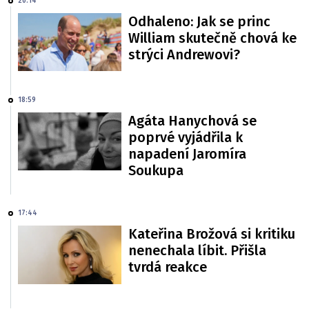
20:14
Odhaleno: Jak se princ
William skutečně chová ke
strýci Andrewovi?
18:59
Agáta Hanychová se
poprvé vyjádřila k
napadení Jaromíra
Soukupa
17:44
Kateřina Brožová si kritiku
nenechala líbit. Přišla
tvrdá reakce