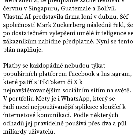
Meta sdělila, že předplatné začne testovat v
červnu v Singapuru, Guatemale a Bolívii.
Vlastní AI představila firma loni v dubnu. Šéf
společnosti Mark Zuckerberg následně řekl, že
po dostatečném vylepšení umělé inteligence se
zákazníkům nabídne předplatné. Nyní se tento
plán naplňuje.
Platby se každopádně nebudou týkat
populárních platforem Facebook a Instagram,
které patří s TikTokem či X k
nejnavštěvovanějším sociálním sítím na světě.
V portfoliu Mety je i WhatsApp, který se
řadí mezi nejpoužívanější aplikace sloužící k
internetové komunikaci. Podle některých
odhadů jej pravidelně používá přes dva a půl
miliardy uživatelů.