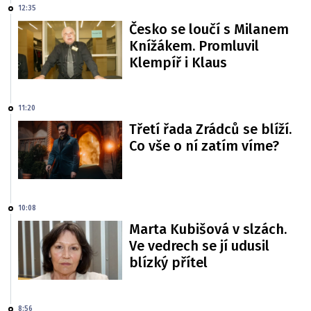
12:35
Česko se loučí s Milanem
Knížákem. Promluvil
Klempíř i Klaus
11:20
Třetí řada Zrádců se blíží.
Co vše o ní zatím víme?
10:08
Marta Kubišová v slzách.
Ve vedrech se jí udusil
blízký přítel
8:56