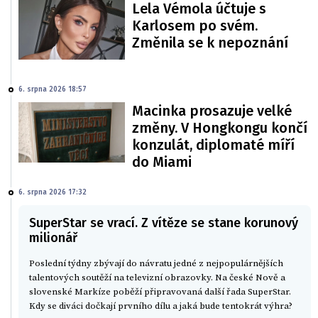
Lela Vémola účtuje s
Karlosem po svém.
Změnila se k nepoznání
6. srpna 2026 18:57
Macinka prosazuje velké
změny. V Hongkongu končí
konzulát, diplomaté míří
do Miami
6. srpna 2026 17:32
SuperStar se vrací. Z vítěze se stane korunový
milionář
Poslední týdny zbývají do návratu jedné z nejpopulárnějších
talentových soutěží na televizní obrazovky. Na české Nově a
slovenské Markíze poběží připravovaná další řada SuperStar.
Kdy se diváci dočkají prvního dílu a jaká bude tentokrát výhra?