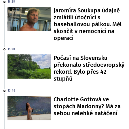
16:28
Jaromíra Soukupa údajně
zmlátili útočníci s
baseballovou pálkou. Měl
skončit v nemocnici na
operaci
15:00
Počasí na Slovensku
překonalo středoevropský
rekord. Bylo přes 42
stupňů
13:46
Charlotte Gottová ve
stopách Madonny? Má za
sebou nelehké natáčení