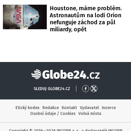
Houstone, máme problém.
Astronautům na lodi Orion
nefunguje záchod za půl
miliardy, opět
Globe24
SLEDUJ GLOBE24.CZ
Přejít
Přejít
na
na
Facebook
X
Etický kodex
Redakce
Kontakt
Vydavatel
Inzerce
Osobní údaje / Cookies
Volná místa
Copyright © 2016—2026 INCORP a. s., a dodavatelé INCORP