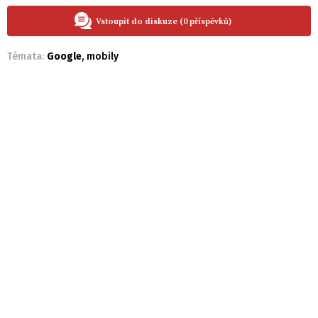
Vstoupit do diskuze (0 příspěvků)
Témata:
Google
,
mobily