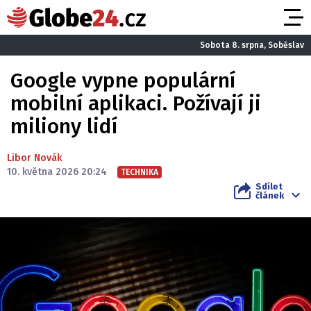
Sobota 8. srpna, Soběslav
Google vypne populární
mobilní aplikaci. Požívají ji
miliony lidí
Libor Novák
10. května 2026 20:24
TECHNIKA
Sdílet
článek