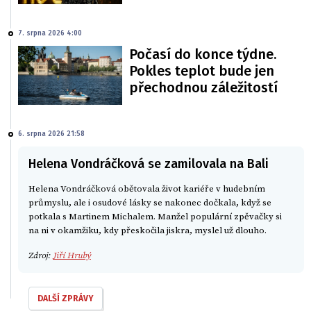
7. srpna 2026 4:00
Počasí do konce týdne.
Pokles teplot bude jen
přechodnou záležitostí
6. srpna 2026 21:58
Helena Vondráčková se zamilovala na Bali
Helena Vondráčková obětovala život kariéře v hudebním
průmyslu, ale i osudové lásky se nakonec dočkala, když se
potkala s Martinem Michalem. Manžel populární zpěvačky si
na ni v okamžiku, kdy přeskočila jiskra, myslel už dlouho.
Zdroj:
Jiří Hrubý
DALŠÍ ZPRÁVY