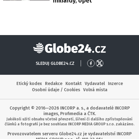
miliardy, opět
Globe24
SLEDUJ GLOBE24.CZ
Přejít
Přejít
na
na
Facebook
X
Etický kodex
Redakce
Kontakt
Vydavatel
Inzerce
Osobní údaje / Cookies
Volná místa
Copyright © 2016—2026 INCORP a. s., a dodavatelé INCORP
images, Profimedia a ČTK.
Jakékoli užití obsahu včetně převzetí, šíření či dalšího zpřístupňování
článků a fotografií je bez souhlasu INCORP MEDIA GROUP s.r.o. zakázáno.
Provozovatelem serveru Globe24.cz je vydavatelství INCORP