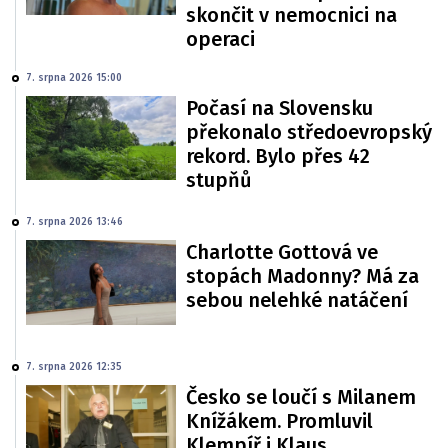
skončit v nemocnici na
operaci
7. srpna 2026 15:00
Počasí na Slovensku
překonalo středoevropský
rekord. Bylo přes 42
stupňů
7. srpna 2026 13:46
Charlotte Gottová ve
stopách Madonny? Má za
sebou nelehké natáčení
7. srpna 2026 12:35
Česko se loučí s Milanem
Knížákem. Promluvil
Klempíř i Klaus