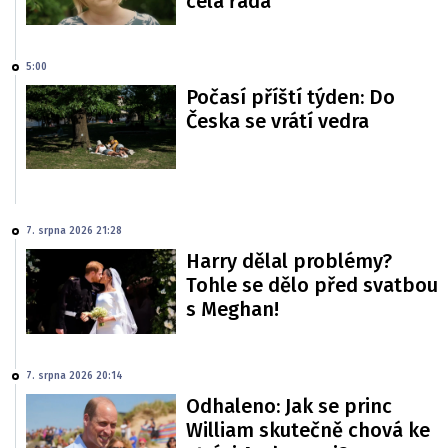
celá řada
5:00
Počasí příští týden: Do
Česka se vrátí vedra
7. srpna 2026 21:28
Harry dělal problémy?
Tohle se dělo před svatbou
s Meghan!
7. srpna 2026 20:14
Odhaleno: Jak se princ
William skutečně chová ke