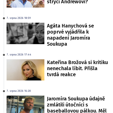
strýci Andrewovi?
7. srpna 2026 18:59
Agáta Hanychová se
poprvé vyjádřila k
napadení Jaromíra
Soukupa
7. srpna 2026 17:44
Kateřina Brožová si kritiku
nenechala líbit. Přišla
tvrdá reakce
7. srpna 2026 16:28
Jaromíra Soukupa údajně
zmlátili útočníci s
baseballovou pálkou. Měl