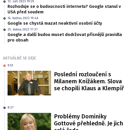
12. září 2023 19:25
Rozhoduje se o budoucnosti internetu? Google stanul v
USA před soudem
16. května 2023 19:40
Google se chystá mazat neaktivní osobní účty
25. dubna 2023 17:37
Google a další budou muset dodržovat přísnější pravidla
pro obsah
AKTUÁLNĚ SE DĚJE
9:51
Poslední rozloučení s
Milanem Knížákem. Slova
se chopili Klaus a Klempíř
8:37
Problémy Dominiky
Gottové přehledně. Je jich