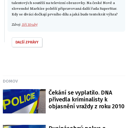
talentových soutěží na televizní obrazovky. Na české Nově a
slovenské Markíze poběží připravovaná další řada SuperStar.
Kdy se diváci dočkají prvního dílu a jaká bude tentokrát výhra?
Zdroj:
Jiří Hrubý
DALŠÍ ZPRÁVY
DOMOV
Čekání se vyplatilo. DNA
přivedla kriminalisty k
objasnění vraždy z roku 2010