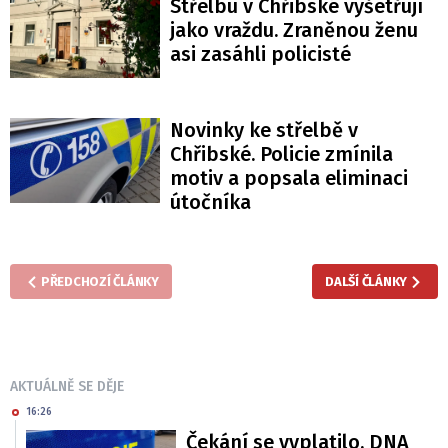
Střelbu v Chřibské vyšetřují
jako vraždu. Zraněnou ženu
asi zasáhli policisté
Novinky ke střelbě v
Chřibské. Policie zmínila
motiv a popsala eliminaci
útočníka
PŘEDCHOZÍ ČLÁNKY
DALŠÍ ČLÁNKY
AKTUÁLNĚ SE DĚJE
16:26
Čekání se vyplatilo. DNA