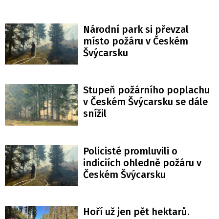
Národní park si převzal
místo požáru v Českém
Švýcarsku
Stupeň požárního poplachu
v Českém Švýcarsku se dále
snížil
Policisté promluvili o
indiciích ohledně požáru v
Českém Švýcarsku
Hoří už jen pět hektarů.