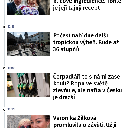
klíčové ingredience. Tohle
je její tajný recept
12:15
Počasí nabídne další
tropickou výheň. Bude až
36 stupňů
11:09
Čerpadláři to s námi zase
koulí? Ropa ve světě
zlevňuje, ale nafta v Česku
je dražší
10:21
Veronika Žilková
promluvila o závěti. Už ji