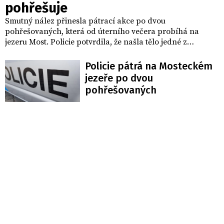
pohřešuje
Smutný nález přinesla pátrací akce po dvou
pohřešovaných, která od úterního večera probíhá na
jezeru Most. Policie potvrdila, že našla tělo jedné z
hledaných osob bez známek života. Pátrání po druhém
člověku pokračuje.
Policie pátrá na Mosteckém
jezeře po dvou
pohřešovaných