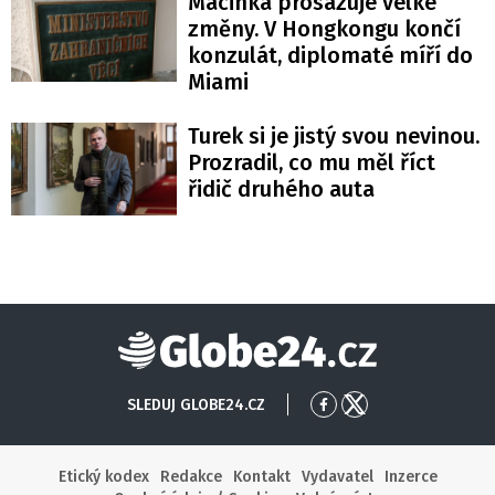
Macinka prosazuje velké
změny. V Hongkongu končí
konzulát, diplomaté míří do
Miami
Turek si je jistý svou nevinou.
Prozradil, co mu měl říct
řidič druhého auta
Globe24
SLEDUJ GLOBE24.CZ
Přejít
Přejít
na
na
Facebook
X
Etický kodex
Redakce
Kontakt
Vydavatel
Inzerce