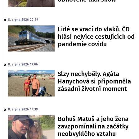
8. srpna 2026 20:29
Lidé se vrací do vlaků. ČD
hlásí nejvíce cestujících od
pandemie covidu
8. srpna 2026 19:06
Slzy nechyběly. Agáta
Hanychová si připomněla
zásadní životní moment
8. srpna 2026 17:39
Bohuš Matuš a jeho žena
zavzpomínali na začátky
neobvyklého vztahu