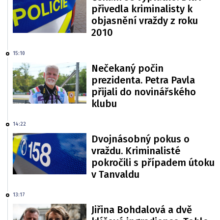
přivedla kriminalisty k
objasnění vraždy z roku
2010
15:10
Nečekaný počin
prezidenta. Petra Pavla
přijali do novinářského
klubu
14:22
Dvojnásobný pokus o
vraždu. Kriminalisté
pokročili s případem útoku
v Tanvaldu
13:17
Jiřina Bohdalová a dvě