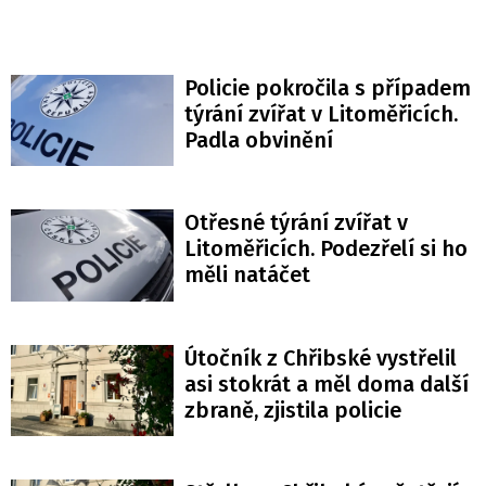
Policie pokročila s případem
týrání zvířat v Litoměřicích.
Padla obvinění
Otřesné týrání zvířat v
Litoměřicích. Podezřelí si ho
měli natáčet
Útočník z Chřibské vystřelil
asi stokrát a měl doma další
zbraně, zjistila policie