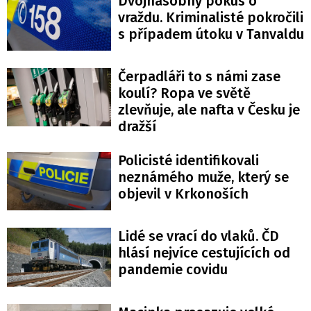
Dvojnásobný pokus o
vraždu. Kriminalisté pokročili
s případem útoku v Tanvaldu
Čerpadláři to s námi zase
koulí? Ropa ve světě
zlevňuje, ale nafta v Česku je
dražší
Policisté identifikovali
neznámého muže, který se
objevil v Krkonoších
Lidé se vrací do vlaků. ČD
hlásí nejvíce cestujících od
pandemie covidu