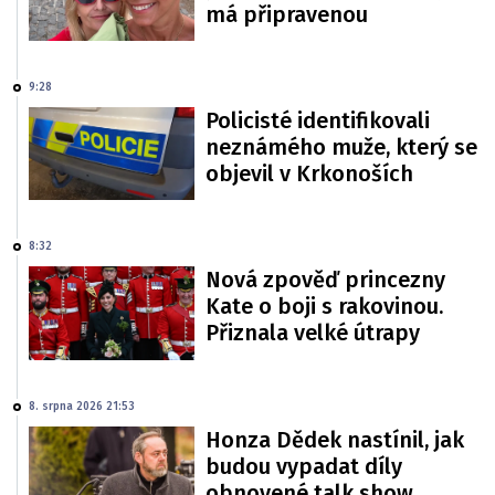
má připravenou
9:28
Policisté identifikovali
neznámého muže, který se
objevil v Krkonoších
8:32
Nová zpověď princezny
Kate o boji s rakovinou.
Přiznala velké útrapy
8. srpna 2026 21:53
Honza Dědek nastínil, jak
budou vypadat díly
obnovené talk show