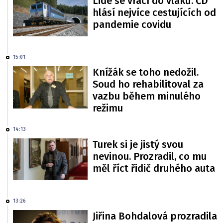
Lidé se vrací do vlaků. ČD
hlásí nejvíce cestujících od
pandemie covidu
15:01
Knížák se toho nedožil.
Soud ho rehabilitoval za
vazbu během minulého
režimu
14:13
Turek si je jistý svou
nevinou. Prozradil, co mu
měl říct řidič druhého auta
13:26
Jiřina Bohdalová prozradila