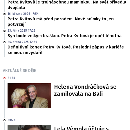
Petra Kvitová je trojnásobnou maminkou. Na svět přivedla
dvojčata
16. března 2026 17:54
Petra Kvitová má před porodem. Nové snímky to jen
potvrzují
23. října 2025 17:25
Syn bude velkým bráškou. Petra Kvitová je opět těhotná
26. srpna 2025 12:30
Definitivní konec Petry Kvitové. Poslední zápas v kariéře
se moc nevydařil
AKTUÁLNĚ SE DĚJE
21:58
Helena Vondráčková se
zamilovala na Bali
20:24
Lela Vémola účtuje s