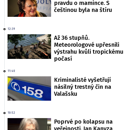
pravdu o mamince. S
češtinou byla na štíru
12:39
Až 36 stupňů.
Meteorologové upřesnili
výstrahu kvůli tropickému
počasí
11:40
Kriminalisté vyšetřují
násilný trestný čin na
Valašsku
10:52
Poprvé po kolapsu na
veřejnosti. Jan Kanyza