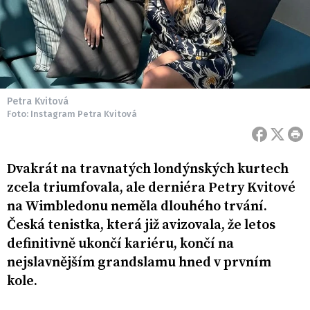
Petra Kvitová
Foto: Instagram Petra Kvitová
Dvakrát na travnatých londýnských kurtech
zcela triumfovala, ale derniéra Petry Kvitové
na Wimbledonu neměla dlouhého trvání.
Česká tenistka, která již avizovala, že letos
definitivně ukončí kariéru, končí na
nejslavnějším grandslamu hned v prvním
kole.