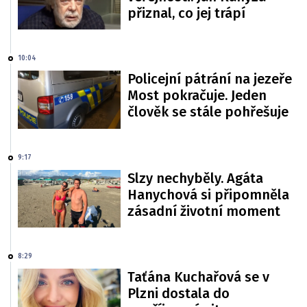
přiznal, co jej trápí
10:04
Policejní pátrání na jezeře
Most pokračuje. Jeden
člověk se stále pohřešuje
9:17
Slzy nechyběly. Agáta
Hanychová si připomněla
zásadní životní moment
8:29
Taťána Kuchařová se v
Plzni dostala do