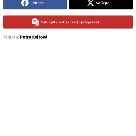
Sdílejte
Sdílejte
Vstoupit do diskuze (0 příspěvků)
Témata:
Petra Kvitová