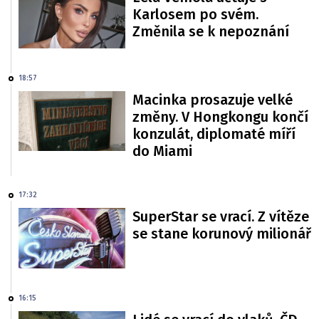
Karlosem po svém.
Změnila se k nepoznání
18:57
Macinka prosazuje velké
změny. V Hongkongu končí
konzulát, diplomaté míří
do Miami
17:32
SuperStar se vrací. Z vítěze
se stane korunový milionář
16:15