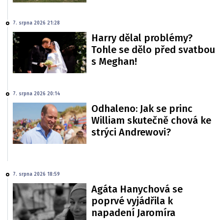
7. srpna 2026 21:28
Harry dělal problémy?
Tohle se dělo před svatbou
s Meghan!
7. srpna 2026 20:14
Odhaleno: Jak se princ
William skutečně chová ke
strýci Andrewovi?
7. srpna 2026 18:59
Agáta Hanychová se
poprvé vyjádřila k
napadení Jaromíra