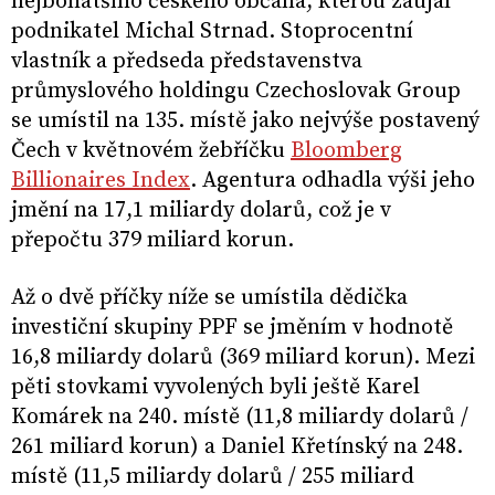
nejbohatšího českého občana, kterou zaujal
podnikatel Michal Strnad. Stoprocentní
vlastník a předseda představenstva
průmyslového holdingu Czechoslovak Group
se umístil na 135. místě jako nejvýše postavený
Čech v květnovém žebříčku
Bloomberg
Billionaires Index
. Agentura odhadla výši jeho
jmění na 17,1 miliardy dolarů, což je v
přepočtu 379 miliard korun.
Až o dvě příčky níže se umístila dědička
investiční skupiny PPF se jměním v hodnotě
16,8 miliardy dolarů (369 miliard korun). Mezi
pěti stovkami vyvolených byli ještě Karel
Komárek na 240. místě (11,8 miliardy dolarů /
261 miliard korun) a Daniel Křetínský na 248.
místě (11,5 miliardy dolarů / 255 miliard