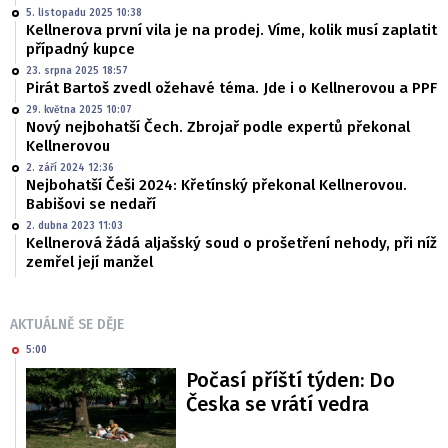
5. listopadu 2025 10:38
Kellnerova první vila je na prodej. Víme, kolik musí zaplatit
případný kupce
23. srpna 2025 18:57
Pirát Bartoš zvedl ožehavé téma. Jde i o Kellnerovou a PPF
29. května 2025 10:07
Nový nejbohatší Čech. Zbrojař podle expertů překonal
Kellnerovou
2. září 2024 12:36
Nejbohatší Češi 2024: Křetínský překonal Kellnerovou.
Babišovi se nedaří
2. dubna 2023 11:03
Kellnerová žádá aljašský soud o prošetření nehody, při níž
zemřel její manžel
AKTUÁLNĚ SE DĚJE
5:00
Počasí příští týden: Do
Česka se vrátí vedra