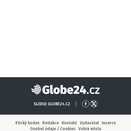
Globe24
SLEDUJ GLOBE24.CZ
Přejít
Přejít
na
na
Facebook
X
Etický kodex
Redakce
Kontakt
Vydavatel
Inzerce
Osobní údaje / Cookies
Volná místa