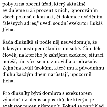
pobytu na obecní úřad, který aktuálně
evidujeme u 35 procent z nich, ignorováním
všech pokusů o kontakt, či dokonce uváděním
falešných adres," uvedl soudní exekutor Lukáš
Jícha.
Řada dlužníků si podle něj neuvědomuje, že
takovým postupem škodí sami sobě. Čím déle
člověk, na kterého je zahájena exekuce, situaci
neřeší, tím více se mu zpravidla prodražuje.
Zejména kvůli úrokům, které mu k původnímu
dluhu každým dnem narůstají, upozornil
Jícha.
Pro dlužníky bývá domluva s exekutorem
výhodná i z hlediska postihů, ke kterým je
exekutor nucen přistoupit. Pokud se například