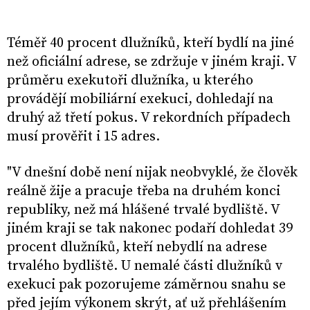
Téměř 40 procent dlužníků, kteří bydlí na jiné
než oficiální adrese, se zdržuje v jiném kraji. V
průměru exekutoři dlužníka, u kterého
provádějí mobiliární exekuci, dohledají na
druhý až třetí pokus. V rekordních případech
musí prověřit i 15 adres.
"V dnešní době není nijak neobvyklé, že člověk
reálně žije a pracuje třeba na druhém konci
republiky, než má hlášené trvalé bydliště. V
jiném kraji se tak nakonec podaří dohledat 39
procent dlužníků, kteří nebydlí na adrese
trvalého bydliště. U nemalé části dlužníků v
exekuci pak pozorujeme záměrnou snahu se
před jejím výkonem skrýt, ať už přehlášením