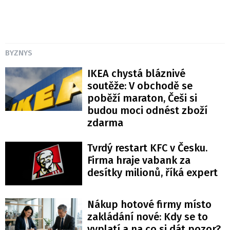
BYZNYS
IKEA chystá bláznivé
soutěže: V obchodě se
poběží maraton, Češi si
budou moci odnést zboží
zdarma
Tvrdý restart KFC v Česku.
Firma hraje vabank za
desítky milionů, říká expert
Nákup hotové firmy místo
zakládání nové: Kdy se to
vyplatí a na co si dát pozor?