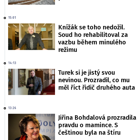
15:01
Knížák se toho nedožil.
Soud ho rehabilitoval za
vazbu během minulého
režimu
14:13
Turek si je jistý svou
nevinou. Prozradil, co mu
měl říct řidič druhého auta
13:26
Jiřina Bohdalová prozradila
pravdu o mamince. S
češtinou byla na štíru