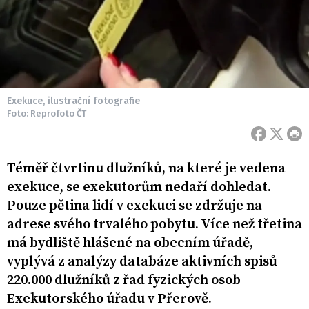
Exekuce, ilustrační fotografie
Foto: Reprofoto ČT
Téměř čtvrtinu dlužníků, na které je vedena
exekuce, se exekutorům nedaří dohledat.
Pouze pětina lidí v exekuci se zdržuje na
adrese svého trvalého pobytu. Více než třetina
má bydliště hlášené na obecním úřadě,
vyplývá z analýzy databáze aktivních spisů
220.000 dlužníků z řad fyzických osob
Exekutorského úřadu v Přerově.