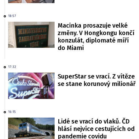
18:57
Macinka prosazuje velké
změny. V Hongkongu končí
konzulát, diplomaté míří
do Miami
17:32
SuperStar se vrací. Z vítěze
se stane korunový milionář
16:15
Lidé se vrací do vlaků. ČD
hlásí nejvíce cestujících od
pandemie covidu