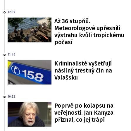
12:39
Až 36 stupňů.
Meteorologové upřesnili
výstrahu kvůli tropickému
počasí
11:40
Kriminalisté vyšetřují
násilný trestný čin na
Valašsku
10:52
Poprvé po kolapsu na
veřejnosti. Jan Kanyza
přiznal, co jej trápí