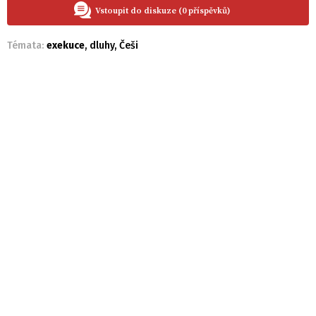
Vstoupit do diskuze (0 příspěvků)
Témata:
exekuce
,
dluhy
,
Češi