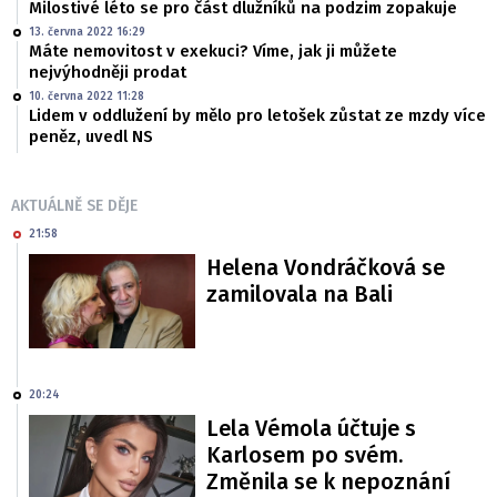
Milostivé léto se pro část dlužníků na podzim zopakuje
13. června 2022 16:29
Máte nemovitost v exekuci? Víme, jak ji můžete
nejvýhodněji prodat
10. června 2022 11:28
Lidem v oddlužení by mělo pro letošek zůstat ze mzdy více
peněz, uvedl NS
AKTUÁLNĚ SE DĚJE
21:58
Helena Vondráčková se
zamilovala na Bali
20:24
Lela Vémola účtuje s
Karlosem po svém.
Změnila se k nepoznání