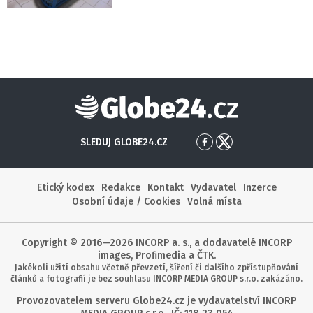
Globe24
SLEDUJ GLOBE24.CZ
Přejít
Přejít
na
na
Facebook
X
Etický kodex
Redakce
Kontakt
Vydavatel
Inzerce
Osobní údaje / Cookies
Volná místa
Copyright © 2016—2026 INCORP a. s., a dodavatelé INCORP
images, Profimedia a ČTK.
Jakékoli užití obsahu včetně převzetí, šíření či dalšího zpřístupňování
článků a fotografií je bez souhlasu INCORP MEDIA GROUP s.r.o. zakázáno.
Provozovatelem serveru Globe24.cz je vydavatelství INCORP