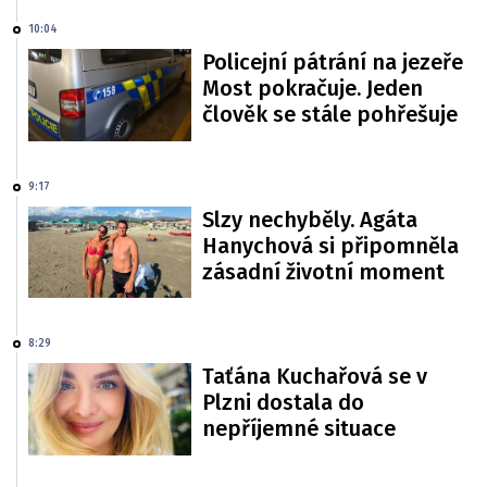
10:04
Policejní pátrání na jezeře
Most pokračuje. Jeden
člověk se stále pohřešuje
9:17
Slzy nechyběly. Agáta
Hanychová si připomněla
zásadní životní moment
8:29
Taťána Kuchařová se v
Plzni dostala do
nepříjemné situace