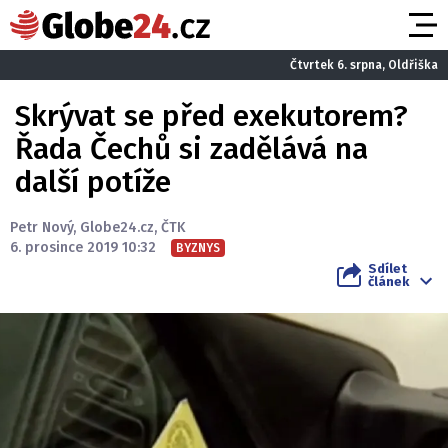
Čtvrtek 6. srpna, Oldřiška
Skrývat se před exekutorem?
Řada Čechů si zadělává na
další potíže
Petr Nový
,
Globe24.cz
,
ČTK
6. prosince 2019 10:32
BYZNYS
Sdílet
článek