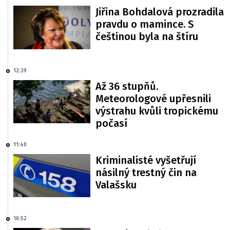
Jiřina Bohdalová prozradila
pravdu o mamince. S
češtinou byla na štíru
12:39
Až 36 stupňů.
Meteorologové upřesnili
výstrahu kvůli tropickému
počasí
11:40
Kriminalisté vyšetřují
násilný trestný čin na
Valašsku
10:52