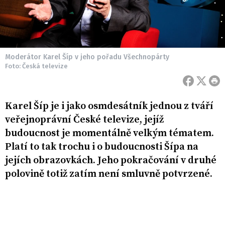
Moderátor Karel Šíp v jeho pořadu Všechnopárty
Foto: Česká televize
Karel Šíp je i jako osmdesátník jednou z tváří
veřejnoprávní České televize, jejíž
budoucnost je momentálně velkým tématem.
Platí to tak trochu i o budoucnosti Šípa na
jejích obrazovkách. Jeho pokračování v druhé
polovině totiž zatím není smluvně potvrzené.