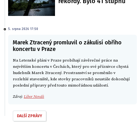
rekordy. Bylo 41 stupňů
5. srpna 2026 17:50
Marek Ztracený promluvil o zákulisí obřího
koncertu v Praze
Na Letenské pláni v Praze probíhají závěrečné práce na
největším koncertu v Čechách, který pro své příznivce chystá
hudebník Marek Ztracený. Prostranství se proměnilo v
rozlehlé staveniště, kde stovky pracovníků neustále dokončují
poslední přípravy před touto mimořádnou událostí.
Zdroj:
Libor Novák
DALŠÍ ZPRÁVY