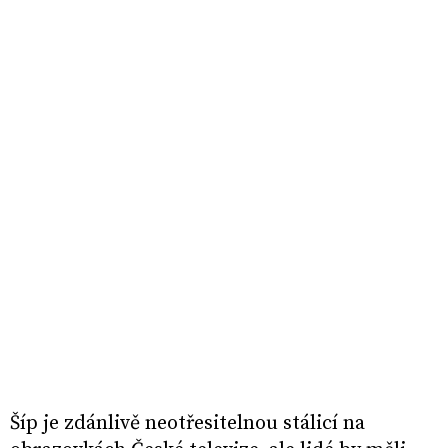
Šíp je zdánlivě neotřesitelnou stálicí na