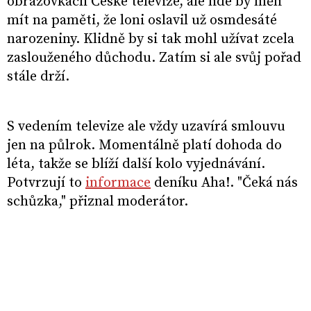
obrazovkách České televize, ale lidé by měli
mít na paměti, že loni oslavil už osmdesáté
narozeniny. Klidně by si tak mohl užívat zcela
zaslouženého důchodu. Zatím si ale svůj pořad
stále drží.
S vedením televize ale vždy uzavírá smlouvu
jen na půlrok. Momentálně platí dohoda do
léta, takže se blíží další kolo vyjednávání.
Potvrzují to
informace
deníku Aha!. "Čeká nás
schůzka," přiznal moderátor.