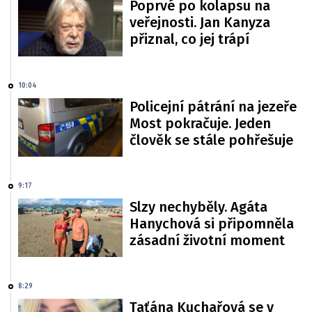
Poprvé po kolapsu na
veřejnosti. Jan Kanyza
přiznal, co jej trápí
10:04
Policejní pátrání na jezeře
Most pokračuje. Jeden
člověk se stále pohřešuje
9:17
Slzy nechyběly. Agáta
Hanychová si připomněla
zásadní životní moment
8:29
Taťána Kuchařová se v