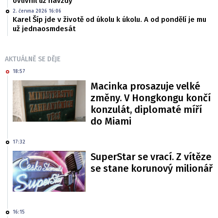
ovlivnil už navždy
2. června 2026 16:06
Karel Šíp jde v životě od úkolu k úkolu. A od pondělí je mu
už jednaosmdesát
AKTUÁLNĚ SE DĚJE
18:57
Macinka prosazuje velké
změny. V Hongkongu končí
konzulát, diplomaté míří
do Miami
17:32
SuperStar se vrací. Z vítěze
se stane korunový milionář
16:15