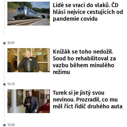
Lidé se vrací do vlaků. ČD
hlásí nejvíce cestujících od
pandemie covidu
15:01
Knížák se toho nedožil.
Soud ho rehabilitoval za
vazbu během minulého
režimu
14:13
Turek si je jistý svou
nevinou. Prozradil, co mu
měl říct řidič druhého auta
13:26