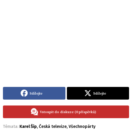
Sdílejte
Sdílejte
Vstoupit do diskuze (0 příspěvků)
Témata:
Karel Šíp
,
Česká televize
,
Všechnopárty