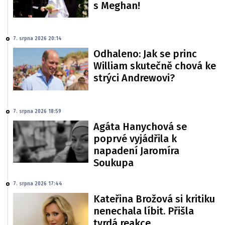
s Meghan!
7. srpna 2026 20:14
Odhaleno: Jak se princ
William skutečně chová ke
strýci Andrewovi?
7. srpna 2026 18:59
Agáta Hanychová se
poprvé vyjádřila k
napadení Jaromíra
Soukupa
7. srpna 2026 17:44
Kateřina Brožová si kritiku
nenechala líbit. Přišla
tvrdá reakce