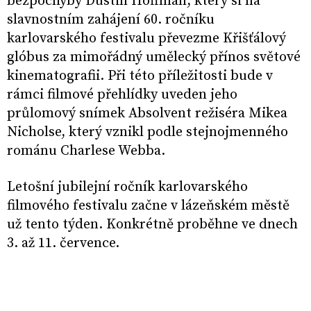
bezpochyby Dustin Hoffman, který si na
slavnostním zahájení 60. ročníku
karlovarského festivalu převezme Křišťálový
glóbus za mimořádný umělecký přínos světové
kinematografii. Při této příležitosti bude v
rámci filmové přehlídky uveden jeho
průlomový snímek Absolvent režiséra Mikea
Nicholse, který vznikl podle stejnojmenného
románu Charlese Webba.
Letošní jubilejní ročník karlovarského
filmového festivalu začne v lázeňském městě
už tento týden. Konkrétně proběhne ve dnech
3. až 11. července.