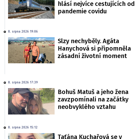
hlásí nejvíce cestujících od
pandemie covidu
8. srpna 2026 19:06
Slzy nechyběly. Agáta
Hanychová si připomněla
zásadní životní moment
8. srpna 2026 17:39
Bohuš Matuš a jeho žena
zavzpomínali na začátky
neobvyklého vztahu
8. srpna 2026 15:12
Taťána Kuchařová se v