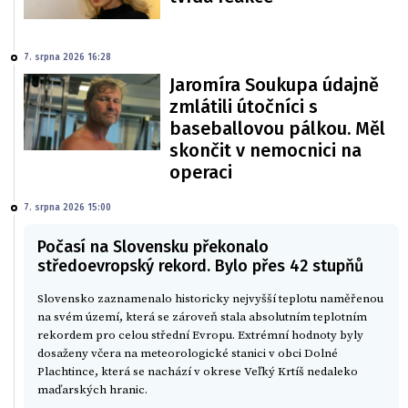
7. srpna 2026 16:28
Jaromíra Soukupa údajně
zmlátili útočníci s
baseballovou pálkou. Měl
skončit v nemocnici na
operaci
7. srpna 2026 15:00
Počasí na Slovensku překonalo
středoevropský rekord. Bylo přes 42 stupňů
Slovensko zaznamenalo historicky nejvyšší teplotu naměřenou
na svém území, která se zároveň stala absolutním teplotním
rekordem pro celou střední Evropu. Extrémní hodnoty byly
dosaženy včera na meteorologické stanici v obci Dolné
Plachtince, která se nachází v okrese Veľký Krtíš nedaleko
maďarských hranic.