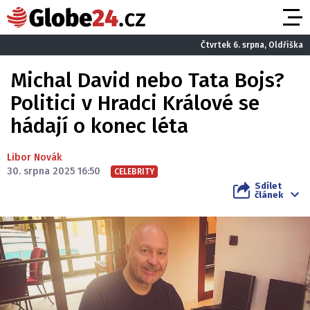
Čtvrtek 6. srpna, Oldřiška
Michal David nebo Tata Bojs?
Politici v Hradci Králové se
hádají o konec léta
Libor Novák
30. srpna 2025 16:50
CELEBRITY
Sdílet
článek