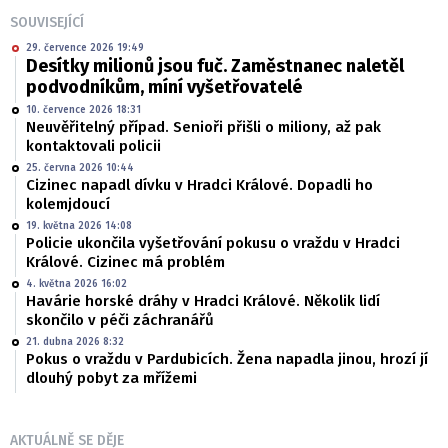
SOUVISEJÍCÍ
29. července 2026 19:49
Desítky milionů jsou fuč. Zaměstnanec naletěl
podvodníkům, míní vyšetřovatelé
10. července 2026 18:31
Neuvěřitelný případ. Senioři přišli o miliony, až pak
kontaktovali policii
25. června 2026 10:44
Cizinec napadl dívku v Hradci Králové. Dopadli ho
kolemjdoucí
19. května 2026 14:08
Policie ukončila vyšetřování pokusu o vraždu v Hradci
Králové. Cizinec má problém
4. května 2026 16:02
Havárie horské dráhy v Hradci Králové. Několik lidí
skončilo v péči záchranářů
21. dubna 2026 8:32
Pokus o vraždu v Pardubicích. Žena napadla jinou, hrozí jí
dlouhý pobyt za mřížemi
AKTUÁLNĚ SE DĚJE