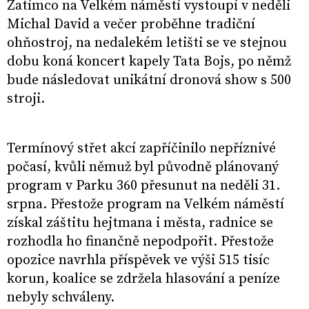
Zatímco na Velkém náměstí vystoupí v neděli
Michal David a večer proběhne tradiční
ohňostroj, na nedalekém letišti se ve stejnou
dobu koná koncert kapely Tata Bojs, po němž
bude následovat unikátní dronová show s 500
stroji.
Termínový střet akcí zapříčinilo nepříznivé
počasí, kvůli němuž byl původně plánovaný
program v Parku 360 přesunut na neděli 31.
srpna. Přestože program na Velkém náměstí
získal záštitu hejtmana i města, radnice se
rozhodla ho finančně nepodpořit. Přestože
opozice navrhla příspěvek ve výši 515 tisíc
korun, koalice se zdržela hlasování a peníze
nebyly schváleny.