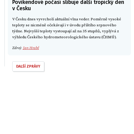
Povíkendové počasí slibuje další tropický den
v Česku
V Česku dnes vyvrcholí aktuální vlna veder. Poměrně vysoké
teploty se nicméně očekávají i v úvodu příštího srpnového
týdne. Nejvyšší teploty vystoupají až na 35 stupňů, vyplývá z
výhledu Českého hydrometeorologického ústavu (ČHMÚ).
Zdroj:
Jan Hrabě
DALŠÍ ZPRÁVY