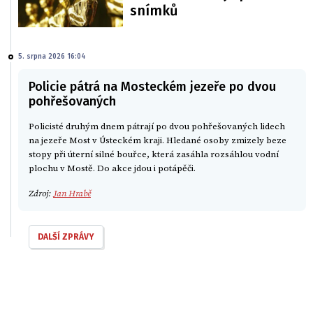
snímků
5. srpna 2026 16:04
Policie pátrá na Mosteckém jezeře po dvou
pohřešovaných
Policisté druhým dnem pátrají po dvou pohřešovaných lidech
na jezeře Most v Ústeckém kraji. Hledané osoby zmizely beze
stopy při úterní silné bouřce, která zasáhla rozsáhlou vodní
plochu v Mostě. Do akce jdou i potápěči.
Zdroj:
Jan Hrabě
DALŠÍ ZPRÁVY