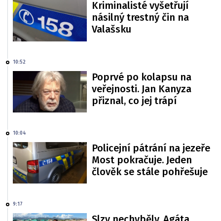
Kriminalisté vyšetřují
násilný trestný čin na
Valašsku
10:52
Poprvé po kolapsu na
veřejnosti. Jan Kanyza
přiznal, co jej trápí
10:04
Policejní pátrání na jezeře
Most pokračuje. Jeden
člověk se stále pohřešuje
9:17
Slzy nechyběly. Agáta