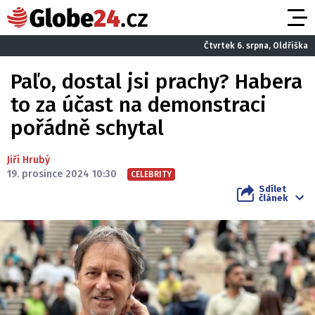
Čtvrtek 6. srpna, Oldřiška
Paľo, dostal jsi prachy? Habera
to za účast na demonstraci
pořádně schytal
Jiří Hrubý
19. prosince 2024 10:30
CELEBRITY
Sdílet
článek