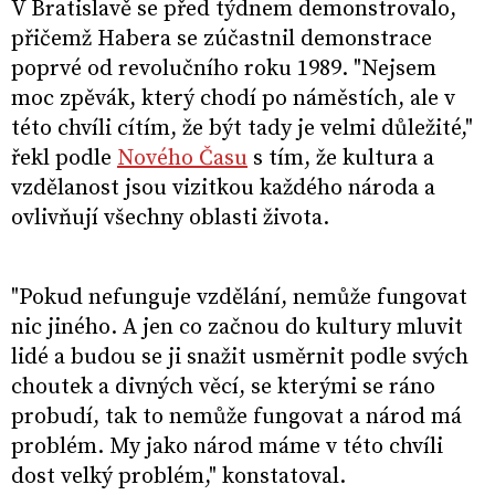
V Bratislavě se před týdnem demonstrovalo,
přičemž Habera se zúčastnil demonstrace
poprvé od revolučního roku 1989. "Nejsem
moc zpěvák, který chodí po náměstích, ale v
této chvíli cítím, že být tady je velmi důležité,"
řekl podle
Nového Času
s tím, že kultura a
vzdělanost jsou vizitkou každého národa a
ovlivňují všechny oblasti života.
"Pokud nefunguje vzdělání, nemůže fungovat
nic jiného. A jen co začnou do kultury mluvit
lidé a budou se ji snažit usměrnit podle svých
choutek a divných věcí, se kterými se ráno
probudí, tak to nemůže fungovat a národ má
problém. My jako národ máme v této chvíli
dost velký problém," konstatoval.