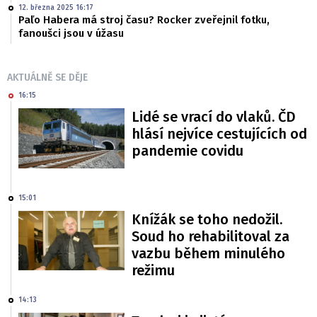
12. března 2025 16:17
Paľo Habera má stroj času? Rocker zveřejnil fotku,
fanoušci jsou v úžasu
AKTUÁLNĚ SE DĚJE
16:15
Lidé se vrací do vlaků. ČD
hlásí nejvíce cestujících od
pandemie covidu
15:01
Knížák se toho nedožil.
Soud ho rehabilitoval za
vazbu během minulého
režimu
14:13