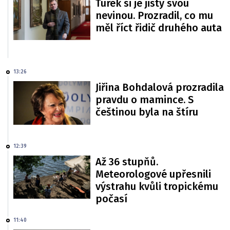
Turek si je jistý svou
nevinou. Prozradil, co mu
měl říct řidič druhého auta
13:26
Jiřina Bohdalová prozradila
pravdu o mamince. S
češtinou byla na štíru
12:39
Až 36 stupňů.
Meteorologové upřesnili
výstrahu kvůli tropickému
počasí
11:40