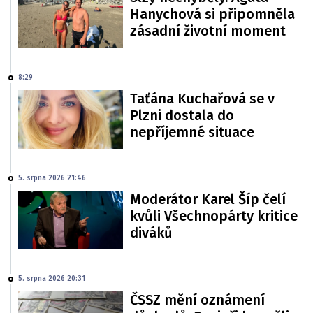
Hanychová si připomněla
zásadní životní moment
8:29
Taťána Kuchařová se v
Plzni dostala do
nepříjemné situace
5. srpna 2026 21:46
Moderátor Karel Šíp čelí
kvůli Všechnopárty kritice
diváků
5. srpna 2026 20:31
ČSSZ mění oznámení