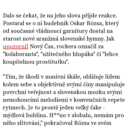
Dalo se čekat, že na jeho slova přijde reakce.
Postaral se o ni hudebník Oskar Rózsa, který
od současné vládnoucí garnitury dostal na
starost nové aranžmá slovenské hymny. Jak
upozornil
Nový Čas, rockera označil za
"kolaboranta", "užitečného hlupáka" či "lehce
koupitelnou prostitutku".
"Tím, že škodí v masivní škále, ubližuje lidem
kolem sebe a objektivně svými činy manipuluje
povrchní veřejnost a slovenskou mozku svými
nemohoucími melodiemi v konvenčních repete
rytmech. Je to prostě jeden velký fake -
mýdlová bublina. H**no v alobalu, nemám pro
něho slitování," pokračoval Rózsa ve svém