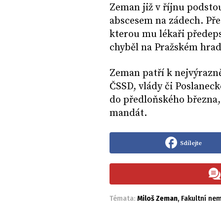
Zeman již v říjnu podst
abscesem na zádech. Pře
kterou mu lékaři předeps
chyběl na Pražském hrad
Zeman patří k nejvýrazn
ČSSD, vlády či Poslanec
do předloňského března,
mandát.
Sdílejte
Témata:
Miloš Zeman
,
Fakultní ne