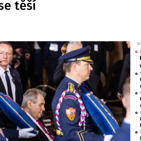
se těší
SO