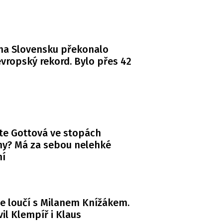
na Slovensku překonalo
vropský rekord. Bylo přes 42
te Gottová ve stopách
y? Má za sebou nelehké
ní
e loučí s Milanem Knížákem.
il Klempíř i Klaus