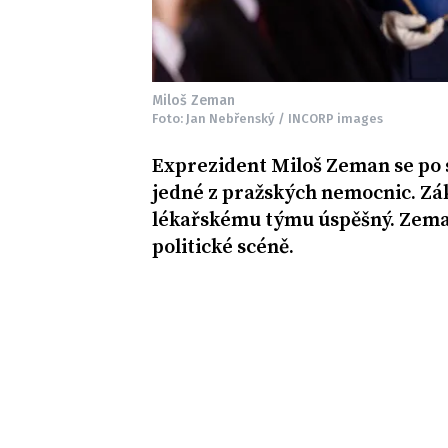
Miloš Zeman
Foto: Jan Nebřenský / INCORP images
Exprezident Miloš Zeman se po 
jedné z pražských nemocnic. Zák
lékařskému týmu úspěšný. Zeman 
politické scéně.