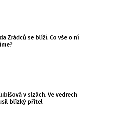
da Zrádců se blíží. Co vše o ní
víme?
ubišová v slzách. Ve vedrech
usil blízký přítel