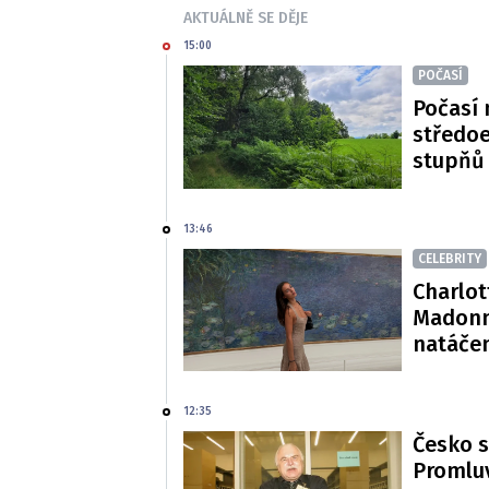
AKTUÁLNĚ SE DĚJE
15:00
POČASÍ
Počasí 
středoe
stupňů
13:46
CELEBRITY
Charlot
Madonn
natáče
12:35
Česko s
Promluv