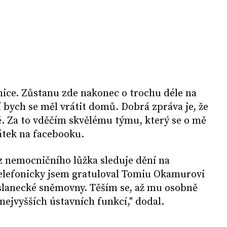
ice. Zůstanu zde nakonec o trochu déle na
í bych se měl vrátit domů. Dobrá zpráva je, že
. Za to vděčím skvělému týmu, který se o mě
tek na facebooku.
 z nemocničního lůžka sleduje dění na
Telefonicky jsem gratuloval Tomiu Okamurovi
slanecké sněmovny. Těším se, až mu osobně
nejvyšších ústavních funkcí," dodal.