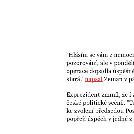
"Hlásím se vám z nemocn
pozorování, ale v ponděl
operace dopadla úspěšně
stará,"
napsal
Zeman v pá
Exprezident zmínil, že i
české politické scéně. "
ke zvolení předsedou Po
popřeji úspěch v jedné z 