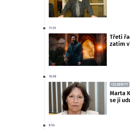
11:20
Třetí řa
zatím 
10:08
CELEBRITY
Marta K
se jí ud
8:56