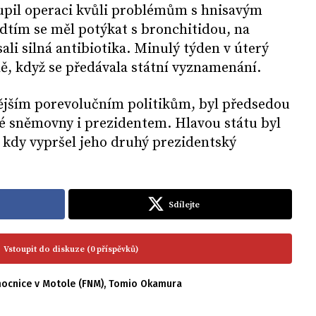
oupil operaci kvůli problémům s hnisavým
dtím se měl potýkat s bronchitidou, na
ali silná antibiotika. Minulý týden v úterý
ě, když se předávala státní vyznamenání.
ějším porevolučním politikům, byl předsedou
ké sněmovny i prezidentem. Hlavou státu byl
 kdy vypršel jeho druhý prezidentský
Sdílejte
Vstoupit do diskuze (0 příspěvků)
mocnice v Motole (FNM)
,
Tomio Okamura