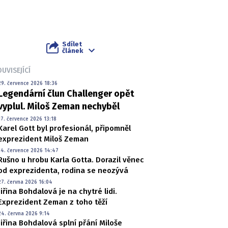
Sdílet
článek
UVISEJÍCÍ
29. července 2026 18:36
Legendární člun Challenger opět
vyplul. Miloš Zeman nechyběl
17. července 2026 13:18
Karel Gott byl profesionál, připomněl
exprezident Miloš Zeman
14. července 2026 14:47
Rušno u hrobu Karla Gotta. Dorazil věnec
od exprezidenta, rodina se neozývá
27. června 2026 16:04
Jiřina Bohdalová je na chytré lidi.
Exprezident Zeman z toho těží
24. června 2026 9:14
Jiřina Bohdalová splní přání Miloše