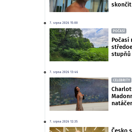
skončit
7. srpna 2026 15:00
POČASÍ
Počasí 
středoe
stupňů
7. srpna 2026 13:46
CELEBRITY
Charlot
Madonn
natáče
7. srpna 2026 12:35
Česko s