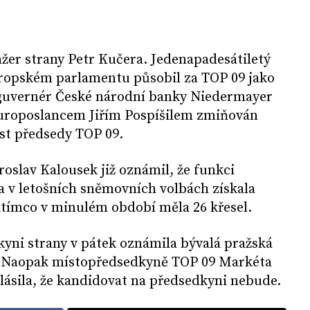
žer strany Petr Kučera. Jedenapadesátiletý
ropském parlamentu působil za TOP 09 jako
eguvernér České národní banky Niedermayer
europoslancem Jiřím Pospíšilem zmiňován
st předsedy TOP 09.
oslav Kalousek již oznámil, že funkci
a v letošních sněmovních volbách získala
tímco v minulém období měla 26 křesel.
yni strany v pátek oznámila bývalá pražská
. Naopak místopředsedkyně TOP 09 Markéta
ásila, že kandidovat na předsedkyni nebude.