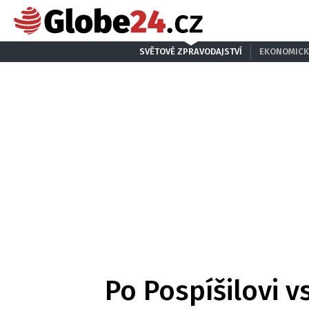
SVĚTOVÉ ZPRAVODAJSTVÍ
EKONOMICK
Po Pospíšilovi 