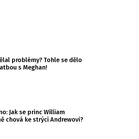
ělal problémy? Tohle se dělo
vatbou s Meghan!
o: Jak se princ William
ě chová ke strýci Andrewovi?