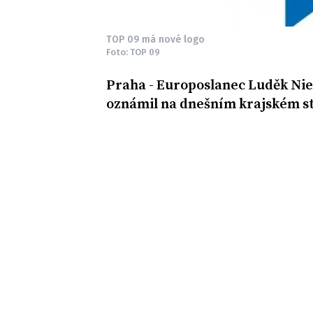
TOP 09 má nové logo
Foto: TOP 09
Praha - Europoslanec Luděk Nie
oznámil na dnešním krajském s