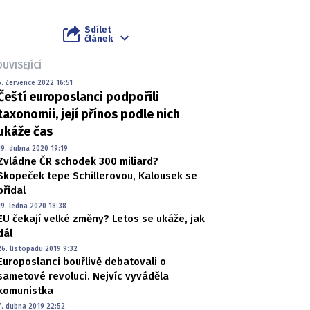
Sdílet
článek
UVISEJÍCÍ
6. července 2022 16:51
Čeští europoslanci podpořili
taxonomii, její přínos podle nich
ukáže čas
19. dubna 2020 19:19
Zvládne ČR schodek 300 miliard?
Skopeček tepe Schillerovou, Kalousek se
přidal
19. ledna 2020 18:38
EU čekají velké změny? Letos se ukáže, jak
dál
26. listopadu 2019 9:32
Europoslanci bouřlivě debatovali o
sametové revoluci. Nejvíc vyváděla
komunistka
7. dubna 2019 22:52