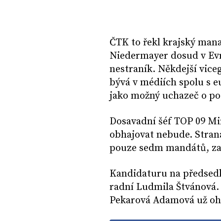
ČTK to řekl krajský mana
Niedermayer dosud v Ev
nestraník. Někdejší vic
bývá v médiích spolu s 
jako možný uchazeč o po
Dosavadní šéf TOP 09 Mir
obhajovat nebude. Stran
pouze sedm mandátů, za
Kandidaturu na předsedk
radní Ludmila Štvánová
Pekarová Adamová už ohl