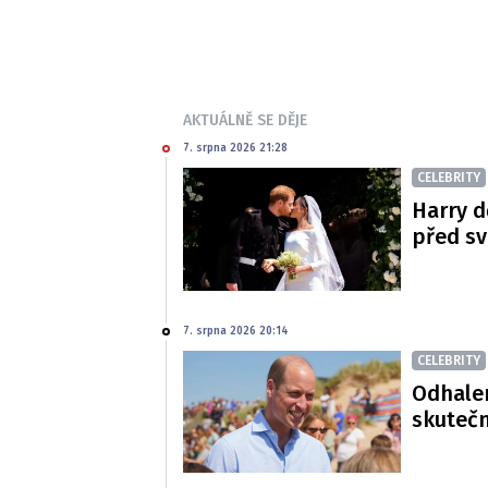
AKTUÁLNĚ SE DĚJE
7. srpna 2026 21:28
CELEBRITY
Harry d
před s
7. srpna 2026 20:14
CELEBRITY
Odhalen
skutečn