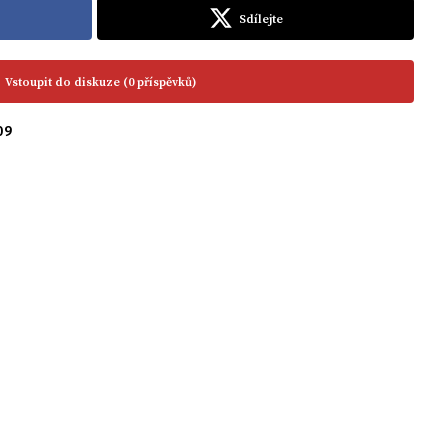
Sdílejte
Vstoupit do diskuze (0 příspěvků)
09