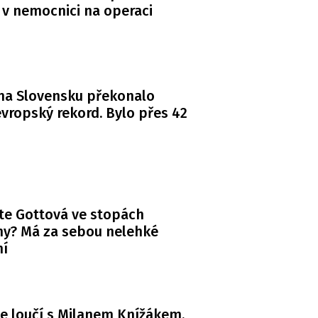
 v nemocnici na operaci
na Slovensku překonalo
vropský rekord. Bylo přes 42
te Gottová ve stopách
y? Má za sebou nelehké
ní
e loučí s Milanem Knížákem.