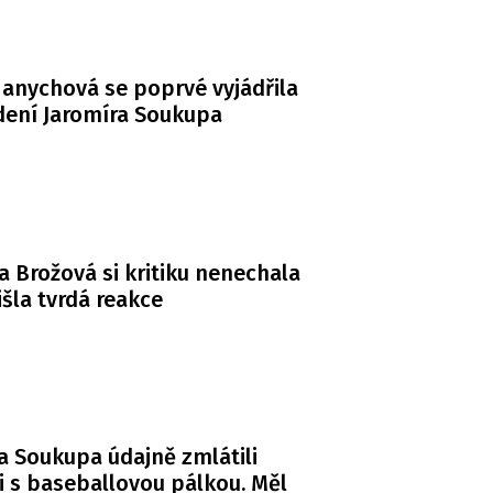
anychová se poprvé vyjádřila
dení Jaromíra Soukupa
a Brožová si kritiku nenechala
řišla tvrdá reakce
a Soukupa údajně zmlátili
i s baseballovou pálkou. Měl