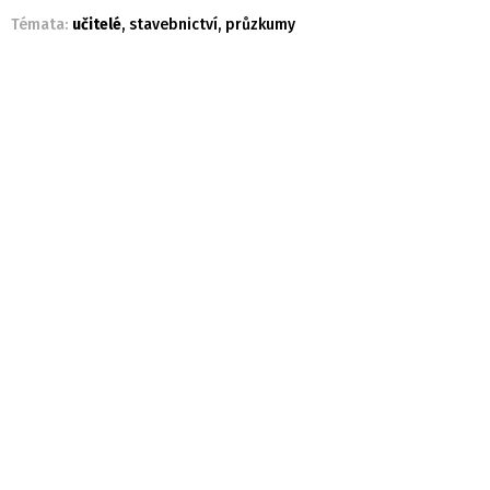
Témata:
učitelé
,
stavebnictví
,
průzkumy