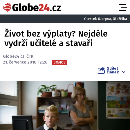
Čtvrtek 6. srpna, Oldřiška
Život bez výplaty? Nejdéle
vydrží učitelé a stavaři
Globe24.cz
,
ČTK
21. července 2018 12:28
DOMOV
Sdílet
článek