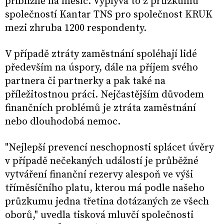
přibližně na měsíc. Vyplývá to z průzkumu
společností Kantar TNS pro společnost KRUK
mezi zhruba 1200 respondenty.
V případě ztráty zaměstnání spoléhají lidé
především na úspory, dále na příjem svého
partnera či partnerky a pak také na
příležitostnou práci. Nejčastějším důvodem
finančních problémů je ztráta zaměstnání
nebo dlouhodobá nemoc.
"Nejlepší prevencí neschopnosti splácet úvěry
v případě nečekaných událostí je průběžné
vytváření finanční rezervy alespoň ve výši
tříměsíčního platu, kterou má podle našeho
průzkumu jedna třetina dotázaných ze všech
oborů," uvedla tisková mluvčí společnosti