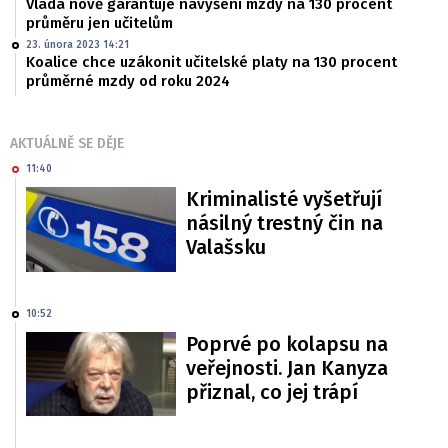
Vláda nově garantuje navýšení mzdy na 130 procent
průměru jen učitelům
23. února 2023 14:21
Koalice chce uzákonit učitelské platy na 130 procent
průměrné mzdy od roku 2024
AKTUÁLNĚ SE DĚJE
11:40
Kriminalisté vyšetřují
násilný trestný čin na
Valašsku
10:52
Poprvé po kolapsu na
veřejnosti. Jan Kanyza
přiznal, co jej trápí