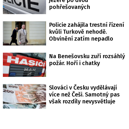
jezeře po dvou
pohřešovaných
Policie zahájila trestní řízení
kvůli Turkově nehodě.
Obvinění zatím nepadlo
Na Benešovsku zuří rozsáhlý
požár. Hoří i chatky
Slováci v Česku vydělávají
více než Češi. Samotný pas
však rozdíly nevysvětluje