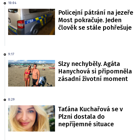
10:04
Policejní pátrání na jezeře
Most pokračuje. Jeden
člověk se stále pohřešuje
9:17
Slzy nechyběly. Agáta
Hanychová si připomněla
zásadní životní moment
8:29
Taťána Kuchařová se v
Plzni dostala do
nepříjemné situace