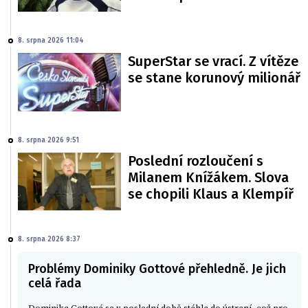
8. srpna 2026 11:04
SuperStar se vrací. Z vítěze
se stane korunový milionář
8. srpna 2026 9:51
Poslední rozloučení s
Milanem Knížákem. Slova
se chopili Klaus a Klempíř
8. srpna 2026 8:37
Problémy Dominiky Gottové přehledně. Je jich
celá řada
Dominika Gottová se v poslední době stáhla do ústraní, což pro