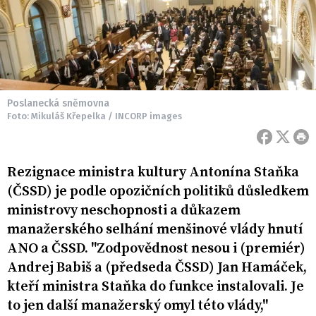
Poslanecká sněmovna
Foto: Mikuláš Křepelka / INCORP images
Rezignace ministra kultury Antonína Staňka
(ČSSD) je podle opozičních politiků důsledkem
ministrovy neschopnosti a důkazem
manažerského selhání menšinové vlády hnutí
ANO a ČSSD. "Zodpovědnost nesou i (premiér)
Andrej Babiš a (předseda ČSSD) Jan Hamáček,
kteří ministra Staňka do funkce instalovali. Je
to jen další manažerský omyl této vlády,"