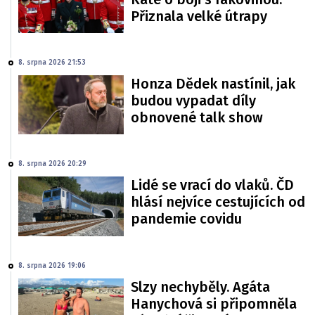
Přiznala velké útrapy
8. srpna 2026 21:53
Honza Dědek nastínil, jak
budou vypadat díly
obnovené talk show
8. srpna 2026 20:29
Lidé se vrací do vlaků. ČD
hlásí nejvíce cestujících od
pandemie covidu
8. srpna 2026 19:06
Slzy nechyběly. Agáta
Hanychová si připomněla