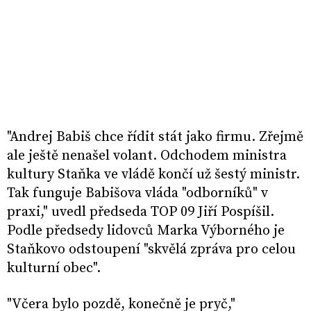
"Andrej Babiš chce řídit stát jako firmu. Zřejmě
ale ještě nenašel volant. Odchodem ministra
kultury Staňka ve vládě končí už šestý ministr.
Tak funguje Babišova vláda "odborníků" v
praxi," uvedl předseda TOP 09 Jiří Pospíšil.
Podle předsedy lidovců Marka Výborného je
Staňkovo odstoupení "skvělá zpráva pro celou
kulturní obec".
"Včera bylo pozdě, konečně je pryč,"