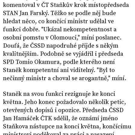
komentoval v ČT Staňkův krok místopředseda
STAN Jan Farský. Těžko se podle něj bude
hledat něco, co končící ministr udělal ve
funkci dobře. "Ukázal nekompetentnost a
osobní pomstu v Olomouci," míní poslanec.
Doufá, že ČSSD napodruhé přijde s někým
kvalitnějším. Podobně se vyjádřil i předseda
SPD Tomio Okamura, podle kterého není
Staněk kompetentní ani viditelný. "Byl to
nečinný ministr a choval se arogantně," míní.
Staněk na svou funkci rezignuje ke konci
května. Jeho konec požadovalo několik petic,
otevřených dopisů i opozice. Předseda ČSSD
Jan Hamáček ČTK sdělil, že oznámí jméno
Staňkova nástupce na konci května, končícímu
ministrovi poděkoval za práci a nasazení.