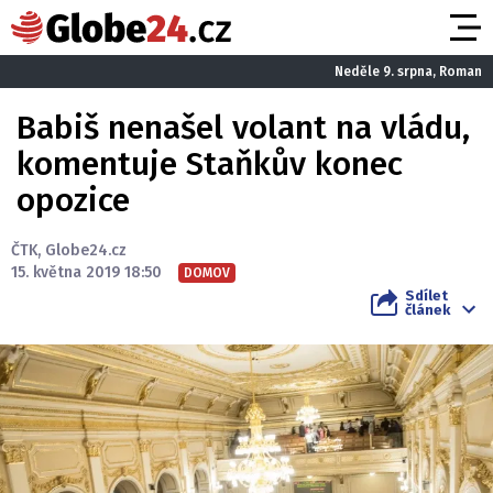
Neděle 9. srpna, Roman
Babiš nenašel volant na vládu,
komentuje Staňkův konec
opozice
ČTK
,
Globe24.cz
15. května 2019 18:50
DOMOV
Sdílet
článek