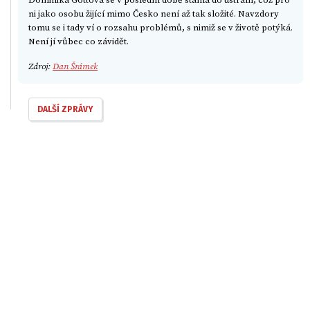
ni jako osobu žijící mimo Česko není až tak složité. Navzdory
tomu se i tady ví o rozsahu problémů, s nimiž se v životě potýká.
Není jí vůbec co závidět.
Zdroj:
Dan Šrámek
DALŠÍ ZPRÁVY