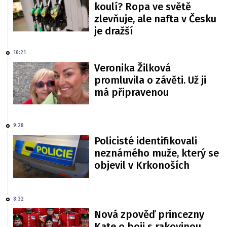
koulí? Ropa ve světě
zlevňuje, ale nafta v Česku
je dražší
10:21
Veronika Žilková
promluvila o závěti. Už ji
má připravenou
9:28
Policisté identifikovali
neznámého muže, který se
objevil v Krkonoších
8:32
Nová zpověď princezny
Kate o boji s rakovinou.