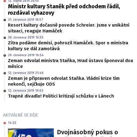
12. srpna 2019 20:55
Ministr kultury Staněk před odchodem řádil,
rozdával vyhazovy
31. července 2019 10:57
Resort kultury dočasně povede Schreier. Jsme v unikátní
situaci, reaguje Hamáček
30. července 2019 16:55
Zítra podáme demisi, pohrozil Hamáček. Spor o ministra
kultury se dál zamotává
29. července 2019 16:54
Zeman odvolal ministra Staňka, Hrad ústavu šponoval dva
měsíce
12. července 2019 21:40
Zeman je připraven odvolat Staňka. Vládní krize tím
nekončí, sejčkuje ODS
12. července 2019 19:03
Trapné divadlo! Politici kritizují schůzku v Lánech
AKTUÁLNĚ SE DĚJE
14:22
Dvojnásobný pokus o