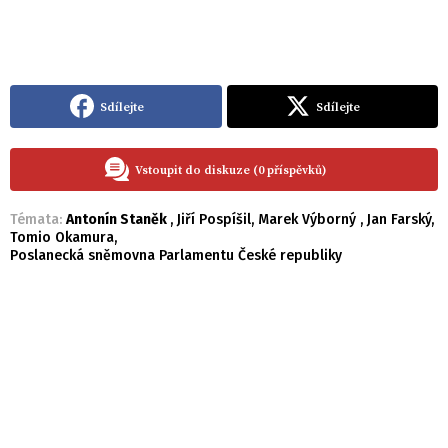
Sdílejte
Sdílejte
Vstoupit do diskuze (0 příspěvků)
Témata:
Antonín Staněk
,
Jiří Pospíšil
,
Marek Výborný
,
Jan Farský
,
Tomio Okamura
,
Poslanecká sněmovna Parlamentu České republiky