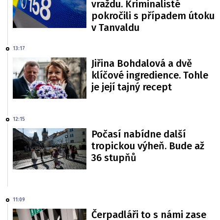
vraždu. Kriminalisté
pokročili s případem útoku
v Tanvaldu
13:17
Jiřina Bohdalová a dvě
klíčové ingredience. Tohle
je její tajný recept
12:15
Počasí nabídne další
tropickou výheň. Bude až
36 stupňů
11:09
Čerpadláři to s námi zase