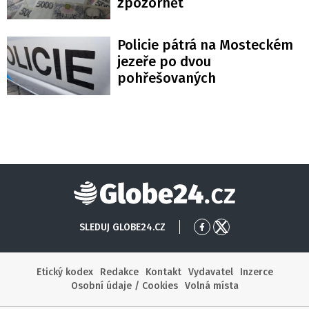
zpozornět
Policie pátrá na Mosteckém
jezeře po dvou
pohřešovaných
Globe24
SLEDUJ GLOBE24.CZ
Přejít
Přejít
na
na
Facebook
X
Etický kodex
Redakce
Kontakt
Vydavatel
Inzerce
Osobní údaje / Cookies
Volná místa