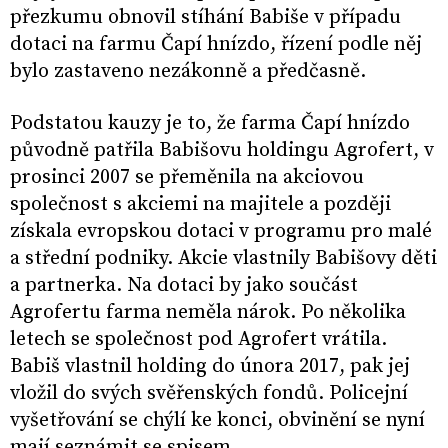
přezkumu obnovil stíhání Babiše v případu
dotaci na farmu Čapí hnízdo, řízení podle něj
bylo zastaveno nezákonně a předčasně.
Podstatou kauzy je to, že farma Čapí hnízdo
původně patřila Babišovu holdingu Agrofert, v
prosinci 2007 se přeměnila na akciovou
společnost s akciemi na majitele a později
získala evropskou dotaci v programu pro malé
a střední podniky. Akcie vlastnily Babišovy děti
a partnerka. Na dotaci by jako součást
Agrofertu farma neměla nárok. Po několika
letech se společnost pod Agrofert vrátila.
Babiš vlastnil holding do února 2017, pak jej
vložil do svých svěřenských fondů. Policejní
vyšetřování se chýlí ke konci, obvinění se nyní
mají seznámit se spisem.