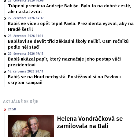
28. července 2026 10:08
Trápení premiéra Andreje Babiše. Bylo to na dobré cestě,
ale nastal zvrat
27. července 2026 14:17
Babiš ve videu opět tepal Pavla. Prezidenta vyzval, aby na
Hradě šetřil
23. července 2026 11:11
Babišovi se devět tříd základní školy nelíbí. Osm ročníků
podle něj stačí
20. července 2026 19:11
Babiš ukázal papír, který naznačuje jeho postup vůči
prezidentovi
16. července 2026 20:11
Babiš se na Hrad nechystá. Postěžoval si na Pavlovu
skrytou kampaň
AKTUÁLNĚ SE DĚJE
21:58
Helena Vondráčková se
zamilovala na Bali