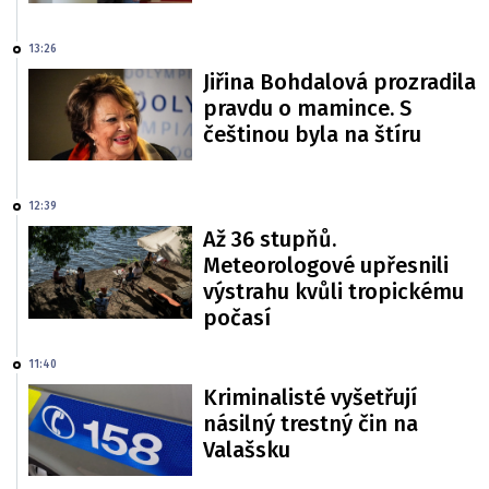
13:26
Jiřina Bohdalová prozradila
pravdu o mamince. S
češtinou byla na štíru
12:39
Až 36 stupňů.
Meteorologové upřesnili
výstrahu kvůli tropickému
počasí
11:40
Kriminalisté vyšetřují
násilný trestný čin na
Valašsku