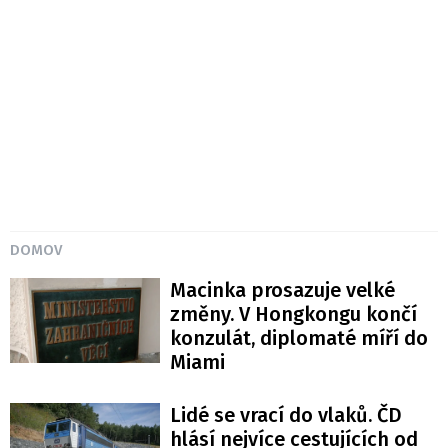
DOMOV
Macinka prosazuje velké
změny. V Hongkongu končí
konzulát, diplomaté míří do
Miami
Lidé se vrací do vlaků. ČD
hlásí nejvíce cestujících od