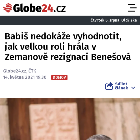
Čtvrtek 6. srpna, Oldřiška
Babiš nedokáže vyhodnotit,
jak velkou roli hrála v
Zemanově rezignaci Benešová
Globe24.cz
,
ČTK
14. května 2021 19:30
DOMOV
Sdílet
článek