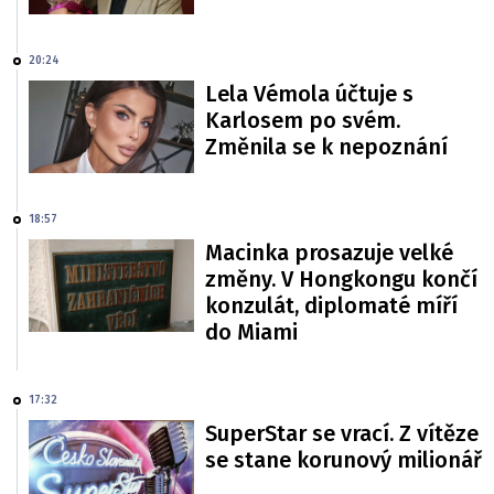
20:24
Lela Vémola účtuje s
Karlosem po svém.
Změnila se k nepoznání
18:57
Macinka prosazuje velké
změny. V Hongkongu končí
konzulát, diplomaté míří
do Miami
17:32
SuperStar se vrací. Z vítěze
se stane korunový milionář