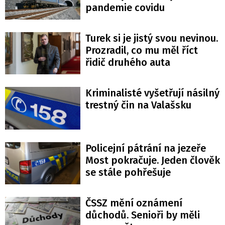
pandemie covidu
Turek si je jistý svou nevinou.
Prozradil, co mu měl říct
řidič druhého auta
Kriminalisté vyšetřují násilný
trestný čin na Valašsku
Policejní pátrání na jezeře
Most pokračuje. Jeden člověk
se stále pohřešuje
ČSSZ mění oznámení
důchodů. Senioři by měli