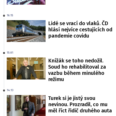
16:15
Lidé se vrací do vlaků. ČD
hlásí nejvíce cestujících od
pandemie covidu
15:01
Knížák se toho nedožil.
Soud ho rehabilitoval za
vazbu během minulého
režimu
14:13
Turek si je jistý svou
nevinou. Prozradil, co mu
měl říct řidič druhého auta