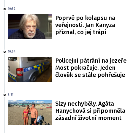
10:52
Poprvé po kolapsu na
veřejnosti. Jan Kanyza
přiznal, co jej trápí
10:04
Policejní pátrání na jezeře
Most pokračuje. Jeden
člověk se stále pohřešuje
9:17
Slzy nechyběly. Agáta
Hanychová si připomněla
zásadní životní moment