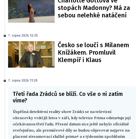
Charlotte Gottová ve
stopách Madonny? Má za
sebou nelehké natáčení
7. srpna 2026 12:35
Česko se loučí s Milanem
Knížákem. Promluvil
Klempíř i Klaus
7. srpna 2026 11:20
Třetí řada Zrádců se blíží. Co vše o ní zatím
víme?
Úspěšná detektivní reality show Zrádci se na televizní
obrazovky vrátí již letos v září, kdy televize Prima odstartuje její
očekávanou třetí řadu. Přesné datum sice ještě nebylo oficiálně
zveřejněno, ale premiérové díly se budou objevovat nejprve na
placené streamovací službě prima+ a s týdenním zpožděním