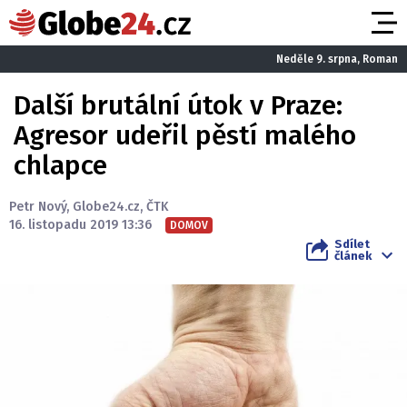
Neděle 9. srpna, Roman
Další brutální útok v Praze:
Agresor udeřil pěstí malého
chlapce
Petr Nový
,
Globe24.cz
,
ČTK
16. listopadu 2019 13:36
DOMOV
Sdílet
článek