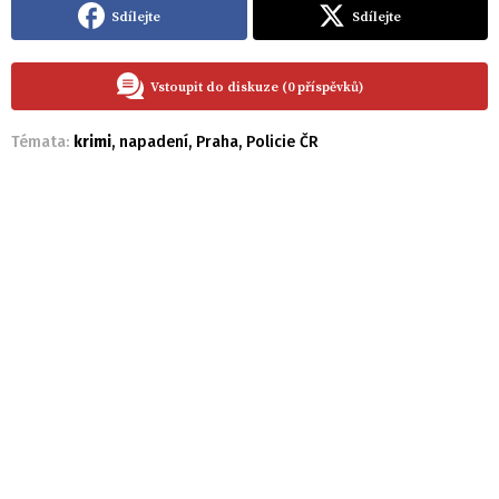
Sdílejte
Sdílejte
Vstoupit do diskuze (0 příspěvků)
Témata:
krimi
,
napadení
,
Praha
,
Policie ČR