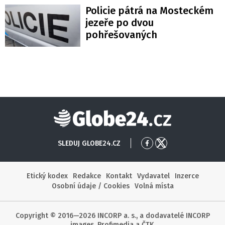
Policie pátrá na Mosteckém
jezeře po dvou
pohřešovaných
Globe24
SLEDUJ GLOBE24.CZ
Přejít
Přejít
na
na
Facebook
X
Etický kodex
Redakce
Kontakt
Vydavatel
Inzerce
Osobní údaje / Cookies
Volná místa
Copyright © 2016—2026 INCORP a. s., a dodavatelé INCORP
images, Profimedia a ČTK.