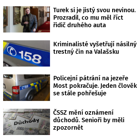
Turek si je jistý svou nevinou.
Prozradil, co mu měl říct
řidič druhého auta
Kriminalisté vyšetřují násilný
trestný čin na Valašsku
Policejní pátrání na jezeře
Most pokračuje. Jeden člověk
se stále pohřešuje
ČSSZ mění oznámení
důchodů. Senioři by měli
zpozornět