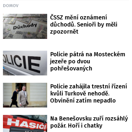
DOMOV
ČSSZ mění oznámení
důchodů. Senioři by měli
zpozornět
Policie pátrá na Mosteckém
jezeře po dvou
pohřešovaných
Policie zahájila trestní řízení
kvůli Turkově nehodě.
Obvinění zatím nepadlo
Na Benešovsku zuří rozsáhlý
požár. Hoří i chatky