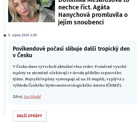
nechce říct. Agáta
Hanychová promluvila o
jejím snoubenci
5. srpna 2026 4:00
Povíkendové počasí slibuje další tropický den
v Česku
V Česku dnes vyvrcholí aktuální vlna veder. Poměrně vysoké
teploty se nicméně očekávají i v úvodu příštího srpnového
týdne. Nejvyšší teploty vystoupají až na 35 stupňů, vyplývá z
výhledu Českého hydrometeorologického ústavu (ČHMÚ).
Zdroj:
Jan Hrabě
DALŠÍ ZPRÁVY