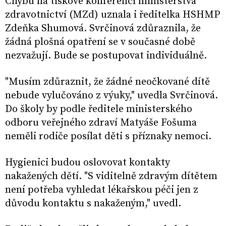
Chybu na tiskové konferenci ministerstva
zdravotnictví (MZd) uznala i ředitelka HSHMP
Zdeňka Shumová. Svrčinová zdůraznila, že
žádná plošná opatření se v současné době
nezvažují. Bude se postupovat individuálně.
"Musím zdůraznit, že žádné neočkované dítě
nebude vylučováno z výuky," uvedla Svrčinová.
Do školy by podle ředitele ministerského
odboru veřejného zdraví Matyáše Fošuma
neměli rodiče posílat děti s příznaky nemoci.
Hygienici budou oslovovat kontakty
nakažených dětí. "S viditelně zdravým dítětem
není potřeba vyhledat lékařskou péči jen z
důvodu kontaktu s nakaženým," uvedl.