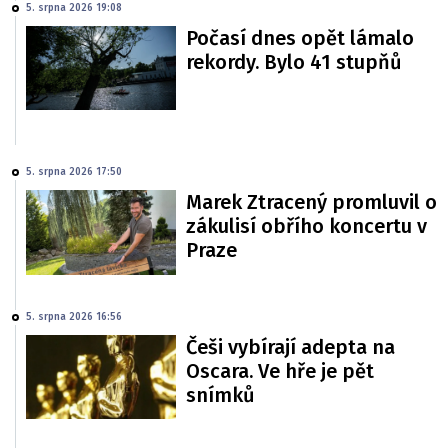
5. srpna 2026 19:08
Počasí dnes opět lámalo
rekordy. Bylo 41 stupňů
5. srpna 2026 17:50
Marek Ztracený promluvil o
zákulisí obřího koncertu v
Praze
5. srpna 2026 16:56
Češi vybírají adepta na
Oscara. Ve hře je pět
snímků