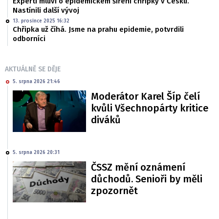
Experti mluví o epidemickém šíření chřipky v Česku.
Nastínili další vývoj
13. prosince 2025 16:32
Chřipka už číhá. Jsme na prahu epidemie, potvrdili
odborníci
AKTUÁLNĚ SE DĚJE
5. srpna 2026 21:46
Moderátor Karel Šíp čelí
kvůli Všechnopárty kritice
diváků
5. srpna 2026 20:31
ČSSZ mění oznámení
důchodů. Senioři by měli
zpozornět