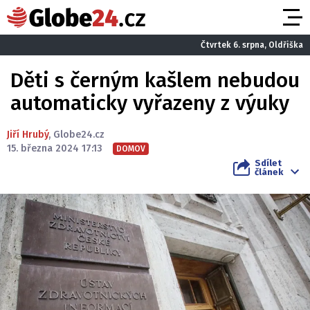
Čtvrtek 6. srpna, Oldřiška
Děti s černým kašlem nebudou
automaticky vyřazeny z výuky
Jiří Hrubý
,
Globe24.cz
15. března 2024 17:13
DOMOV
Sdílet
článek