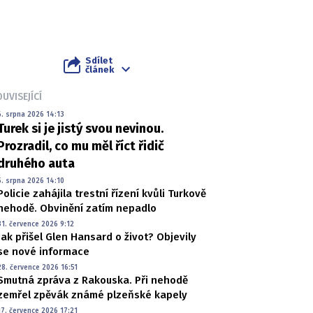
Sdílet
článek
UVISEJÍCÍ
6. srpna 2026 14:13
Turek si je jistý svou nevinou.
Prozradil, co mu měl říct řidič
druhého auta
5. srpna 2026 14:10
Policie zahájila trestní řízení kvůli Turkově
nehodě. Obvinění zatím nepadlo
31. července 2026 9:12
Jak přišel Glen Hansard o život? Objevily
se nové informace
28. července 2026 16:51
Smutná zpráva z Rakouska. Při nehodě
zemřel zpěvák známé plzeňské kapely
17. července 2026 17:21