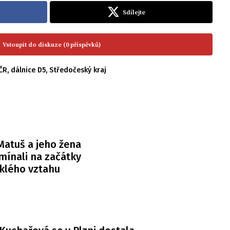
Sdílejte
Vstoupit do diskuze (0 příspěvků)
 ČR
,
dálnice D5
,
Středočeský kraj
atuš a jeho žena
ínali na začátky
klého vztahu