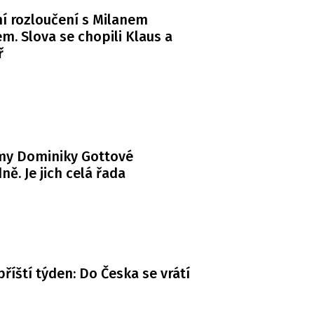
í rozloučení s Milanem
m. Slova se chopili Klaus a
ř
my Dominiky Gottové
ně. Je jich celá řada
příští týden: Do Česka se vrátí