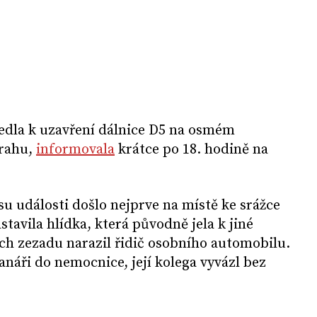
vedla k uzavření dálnice D5 na osmém
Prahu,
informovala
krátce po 18. hodině na
u události došlo nejprve na místě ke srážce
stavila hlídka, která původně jela k jiné
nich zezadu narazil řidič osobního automobilu.
anáři do nemocnice, její kolega vyvázl bez