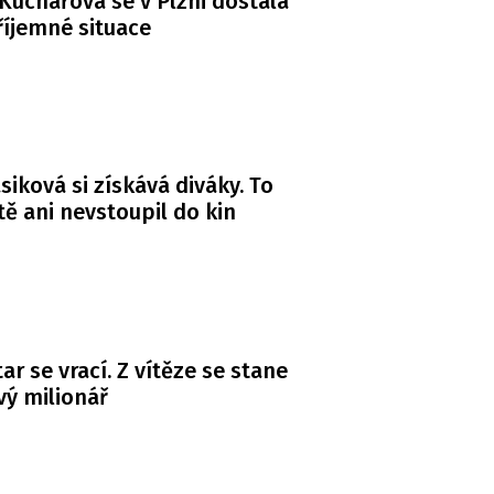
Kuchařová se v Plzni dostala
íjemné situace
siková si získává diváky. To
ště ani nevstoupil do kin
ar se vrací. Z vítěze se stane
ý milionář