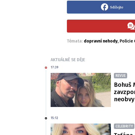
Sdílejte
Témata:
dopravní nehody
,
Policie
AKTUÁLNĚ SE DĚJE
17:39
REVUE
Bohuš M
zavzpom
neobvy
15:12
CELEBRITY