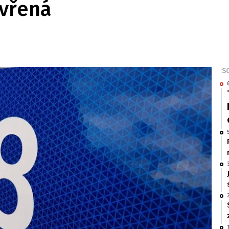
avřená
SO