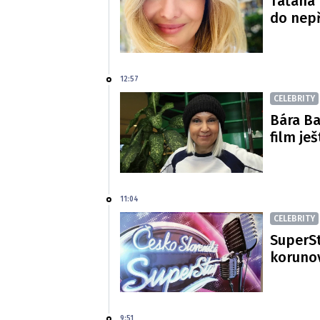
Taťána 
do nepř
12:57
CELEBRITY
Bára Ba
film je
11:04
CELEBRITY
SuperSt
korunov
9:51