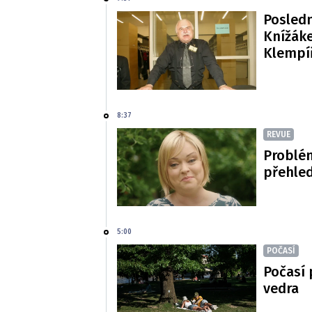
Posledn
Knížáke
Klempí
8:37
REVUE
Problé
přehled
5:00
POČASÍ
Počasí 
vedra