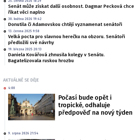
25. června 2026 18:29
Senát může získat další osobnost. Dagmar Pecková chce
říkat věci naplno
30. května 2026 19:42
Donutila či Adamovskou chtějí vyznamenat senátoři
13. června 2025 9:58
Velká pocta pro slavnou herečku na obzoru. Senátoři
předložili své návrhy
19. března 2025 20:13
Daniela Kovářová zhnusila kolegy v Senátu.
Bagatelizovala ruskou hrozbu
AKTUÁLNĚ SE DĚJE
4:00
Počasí bude opět i
tropické, odhaluje
předpověď na nový týden
9. srpna 2026 21:54