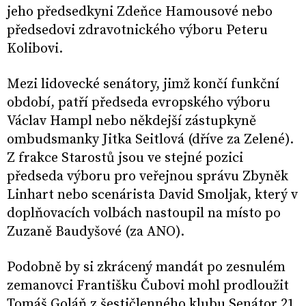
jeho předsedkyni Zdeňce Hamousové nebo
předsedovi zdravotnického výboru Peteru
Kolibovi.
Mezi lidovecké senátory, jimž končí funkční
období, patří předseda evropského výboru
Václav Hampl nebo někdejší zástupkyně
ombudsmanky Jitka Seitlová (dříve za Zelené).
Z frakce Starostů jsou ve stejné pozici
předseda výboru pro veřejnou správu Zbyněk
Linhart nebo scenárista David Smoljak, který v
doplňovacích volbách nastoupil na místo po
Zuzaně Baudyšové (za ANO).
Podobně by si zkrácený mandát po zesnulém
zemanovci Františku Čubovi mohl prodloužit
Tomáš Goláň z šestičlenného klubu Senátor 21.