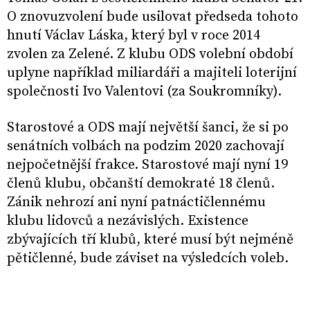
O znovuzvolení bude usilovat předseda tohoto
hnutí Václav Láska, který byl v roce 2014
zvolen za Zelené. Z klubu ODS volební období
uplyne například miliardáři a majiteli loterijní
společnosti Ivo Valentovi (za Soukromníky).
Starostové a ODS mají největší šanci, že si po
senátních volbách na podzim 2020 zachovají
nejpočetnější frakce. Starostové mají nyní 19
členů klubu, občanští demokraté 18 členů.
Zánik nehrozí ani nyní patnáctičlennému
klubu lidovců a nezávislých. Existence
zbývajících tří klubů, které musí být nejméně
pětičlenné, bude záviset na výsledcích voleb.