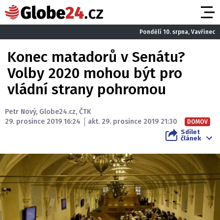
Pondělí 10. srpna, Vavřinec
Konec matadorů v Senátu?
Volby 2020 mohou být pro
vládní strany pohromou
Petr Nový
,
Globe24.cz
,
ČTK
29. prosince 2019 16:24
akt. 29. prosince 2019 21:30
DOMOV
Sdílet
článek