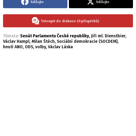
Sdílejte
Sdílejte
Vstoupit do diskuze (0 příspěvků)
Témata:
Senát Parlamentu České republiky
,
Jiří ml. Dienstbier
,
Václav Hampl
,
Milan Štěch
,
Sociální demokracie (SOCDEM)
,
hnutí ANO
,
ODS
,
volby
,
Václav Láska