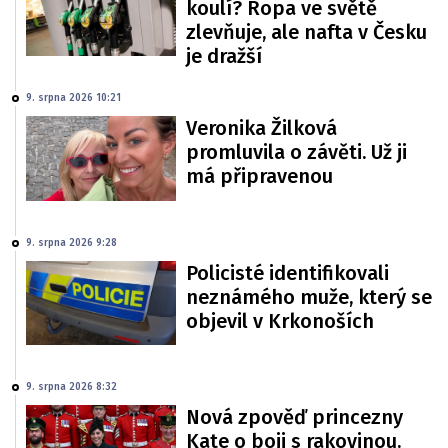
koulí? Ropa ve světě
zlevňuje, ale nafta v Česku
je dražší
9. srpna 2026 10:21
Veronika Žilková
promluvila o závěti. Už ji
má připravenou
9. srpna 2026 9:28
Policisté identifikovali
neznámého muže, který se
objevil v Krkonoších
9. srpna 2026 8:32
Nová zpověď princezny
Kate o boji s rakovinou.