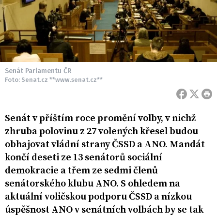
Senát Parlamentu ČR
Foto: Senat.cz **www.senat.cz**
Senát v příštím roce promění volby, v nichž
zhruba polovinu z 27 volených křesel budou
obhajovat vládní strany ČSSD a ANO. Mandát
končí deseti ze 13 senátorů sociální
demokracie a třem ze sedmi členů
senátorského klubu ANO. S ohledem na
aktuální voličskou podporu ČSSD a nízkou
úspěšnost ANO v senátních volbách by se tak