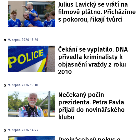
Julius Lavický se vrátí na
filmové plátno. Přicházíme
s pokorou, říkají tvůrci
9. srpna 2026 16:26
Čekání se vyplatilo. DNA
přivedla kriminalisty k
objasnění vraždy z roku
2010
9. srpna 2026 15:10
Nečekaný počin
prezidenta. Petra Pavla
přijali do novinářského
klubu
9. srpna 2026 14:22
Dvojnásobný pokus o