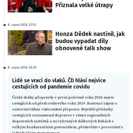
Přiznala velké útrapy
8. srpna 2026 21:53
Honza Dědek nastínil, jak
budou vypadat díly
obnovené talk show
8. srpna 2026 20:29
Lidé se vrací do vlaků. ČD hlásí nejvíce
cestujících od pandemie covidu
České dráhy přepravily v první polovině roku 2026 nejvíc
cestujících od předcovidového roku 2019. Rostoucí zájem o
cestování táhne vnitrostátní přeprava. Největší přírůstky
cestujících zaznamenal dopravce v rámci regionálních
dopravních systémů a na vybraných dálkových linkách s
velkým konkurenčním potenciálem, především v porovnání s
individuálním motorismem.