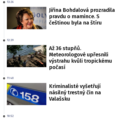
13:26
Jiřina Bohdalová prozradila
pravdu o mamince. S
češtinou byla na štíru
12:39
Až 36 stupňů.
Meteorologové upřesnili
výstrahu kvůli tropickému
počasí
11:40
Kriminalisté vyšetřují
násilný trestný čin na
Valašsku
10:52