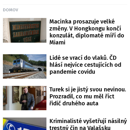
DOMOV
Macinka prosazuje velké
změny. V Hongkongu končí
konzulát, diplomaté míří do
Miami
Lidé se vrací do vlaků. ČD
hlásí nejvíce cestujících od
pandemie covidu
Turek si je jistý svou nevinou.
Prozradil, co mu měl říct
řidič druhého auta
Kriminalisté vyšetřují násilný
trestný čin na Valašsku