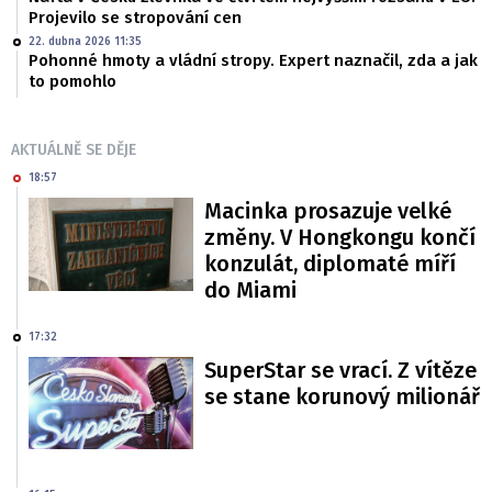
Projevilo se stropování cen
22. dubna 2026 11:35
Pohonné hmoty a vládní stropy. Expert naznačil, zda a jak
to pomohlo
AKTUÁLNĚ SE DĚJE
18:57
Macinka prosazuje velké
změny. V Hongkongu končí
konzulát, diplomaté míří
do Miami
17:32
SuperStar se vrací. Z vítěze
se stane korunový milionář