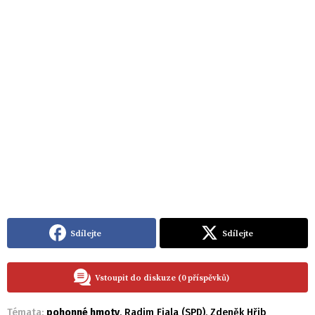
Sdílejte
Sdílejte
Vstoupit do diskuze (0 příspěvků)
Témata:
pohonné hmoty
,
Radim Fiala (SPD)
,
Zdeněk Hřib