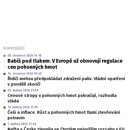
SOUVISEJÍCÍ
28. července 2026 14:10
Babiš pod tlakem. V Evropě už obnovují regulace
cen pohonných hmot
14. července 2026 10:45
Řidiči mohou předpokládat zdražení paliv. Vládní opatření
v pondělí skončí
25. května 2026 21:59
Cenové stropy u pohonných hmot pokračují, rozhodla
vláda
13. května 2026 11:30
Češi a inflace. Růst u pohonných hmot tlumí zlevňování
potravin
1. května 2026 11:40
Nafta v Česku zlevnila ve čtvrtém nejvyšším rozsahu v EU.