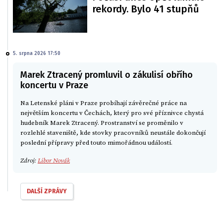
rekordy. Bylo 41 stupňů
5. srpna 2026 17:50
Marek Ztracený promluvil o zákulisí obřího
koncertu v Praze
Na Letenské pláni v Praze probíhají závěrečné práce na
největším koncertu v Čechách, který pro své příznivce chystá
hudebník Marek Ztracený. Prostranství se proměnilo v
rozlehlé staveniště, kde stovky pracovníků neustále dokončují
poslední přípravy před touto mimořádnou událostí.
Zdroj:
Libor Novák
DALŠÍ ZPRÁVY