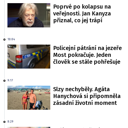
Poprvé po kolapsu na
veřejnosti. Jan Kanyza
přiznal, co jej trápí
10:04
Policejní pátrání na jezeře
Most pokračuje. Jeden
člověk se stále pohřešuje
9:17
Slzy nechyběly. Agáta
Hanychová si připomněla
zásadní životní moment
8:29