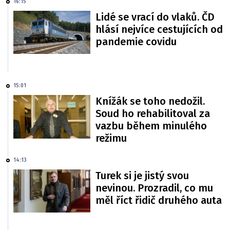
16:15
Lidé se vrací do vlaků. ČD
hlásí nejvíce cestujících od
pandemie covidu
15:01
Knížák se toho nedožil.
Soud ho rehabilitoval za
vazbu během minulého
režimu
14:13
Turek si je jistý svou
nevinou. Prozradil, co mu
měl říct řidič druhého auta