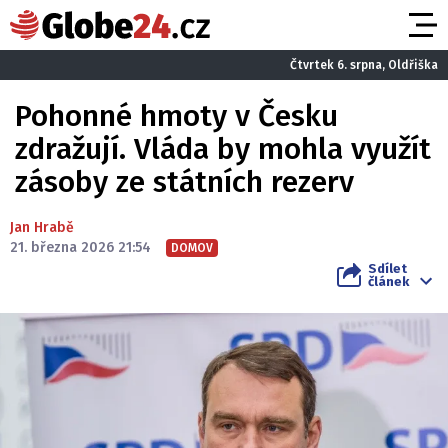
Čtvrtek 6. srpna, Oldřiška
Pohonné hmoty v Česku
zdražují. Vláda by mohla využít
zásoby ze státních rezerv
Jan Hrabě
21. března 2026 21:54
DOMOV
Sdílet
článek