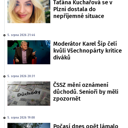
Taťána Kuchařová se v
Plzni dostala do
nepříjemné situace
5. srpna 2026 21:46
Moderátor Karel Šíp čelí
kvůli Všechnopárty kritice
diváků
5. srpna 2026 20:31
ČSSZ mění oznámení
důchodů. Senioři by měli
zpozornět
5. srpna 2026 19:08
Počasí dnes opět lámalo