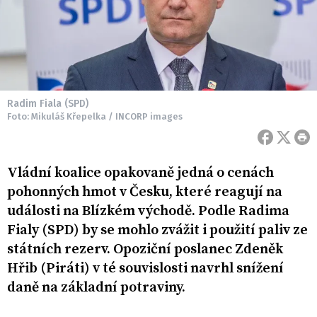
Radim Fiala (SPD)
Foto: Mikuláš Křepelka / INCORP images
Vládní koalice opakovaně jedná o cenách
pohonných hmot v Česku, které reagují na
události na Blízkém východě. Podle Radima
Fialy (SPD) by se mohlo zvážit i použití paliv ze
státních rezerv. Opoziční poslanec Zdeněk
Hřib (Piráti) v té souvislosti navrhl snížení
daně na základní potraviny.