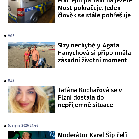
Policejní pátrání na jezeře
Most pokračuje. Jeden
člověk se stále pohřešuje
9:17
Slzy nechyběly. Agáta
Hanychová si připomněla
zásadní životní moment
8:29
Taťána Kuchařová se v
Plzni dostala do
nepříjemné situace
5. srpna 2026 21:46
Moderátor Karel Šíp čelí