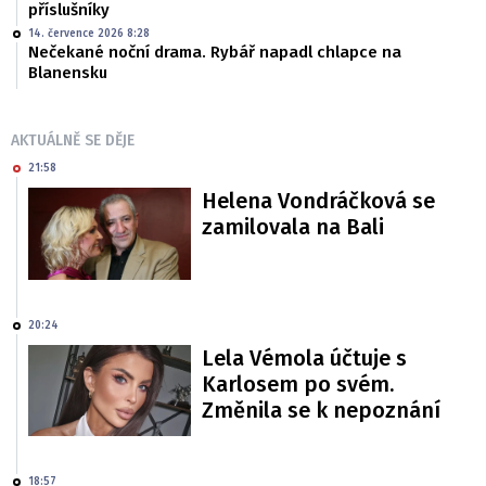
příslušníky
14. července 2026 8:28
Nečekané noční drama. Rybář napadl chlapce na
Blanensku
AKTUÁLNĚ SE DĚJE
21:58
Helena Vondráčková se
zamilovala na Bali
20:24
Lela Vémola účtuje s
Karlosem po svém.
Změnila se k nepoznání
18:57