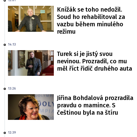
15:01
Knížák se toho nedožil.
Soud ho rehabilitoval za
vazbu během minulého
režimu
14:13
Turek si je jistý svou
nevinou. Prozradil, co mu
měl říct řidič druhého auta
13:26
Jiřina Bohdalová prozradila
pravdu o mamince. S
češtinou byla na štíru
12:39