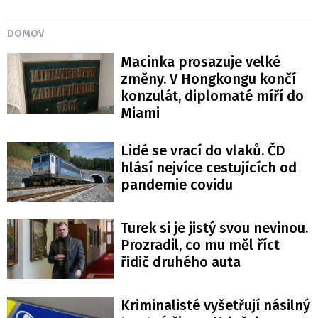
DOMOV
Macinka prosazuje velké
změny. V Hongkongu končí
konzulát, diplomaté míří do
Miami
Lidé se vrací do vlaků. ČD
hlásí nejvíce cestujících od
pandemie covidu
Turek si je jistý svou nevinou.
Prozradil, co mu měl říct
řidič druhého auta
Kriminalisté vyšetřují násilný