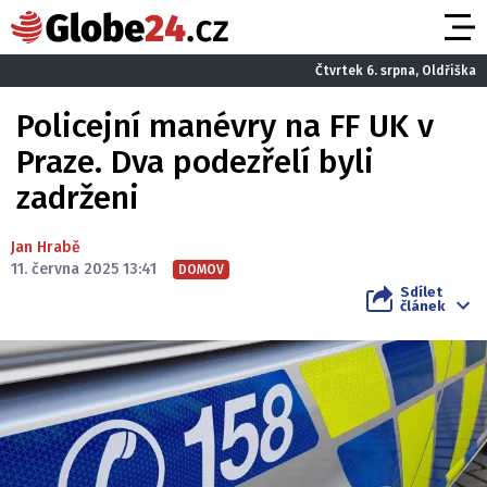
Čtvrtek 6. srpna, Oldřiška
Policejní manévry na FF UK v
Praze. Dva podezřelí byli
zadrženi
Jan Hrabě
11. června 2025 13:41
DOMOV
Sdílet
článek