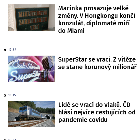
Macinka prosazuje velké
změny. V Hongkongu končí
konzulát, diplomaté míří
do Miami
17:32
SuperStar se vrací. Z vítěze
se stane korunový milionář
16:15
Lidé se vrací do vlaků. ČD
hlásí nejvíce cestujících od
pandemie covidu