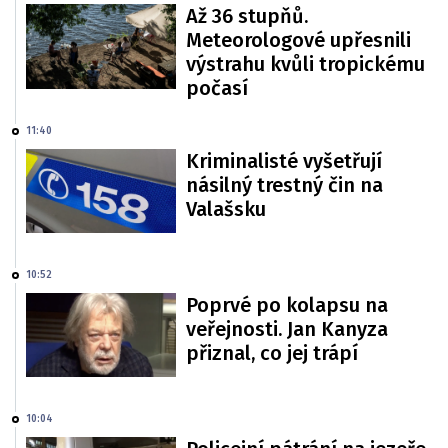
Až 36 stupňů.
Meteorologové upřesnili
výstrahu kvůli tropickému
počasí
11:40
Kriminalisté vyšetřují
násilný trestný čin na
Valašsku
10:52
Poprvé po kolapsu na
veřejnosti. Jan Kanyza
přiznal, co jej trápí
10:04