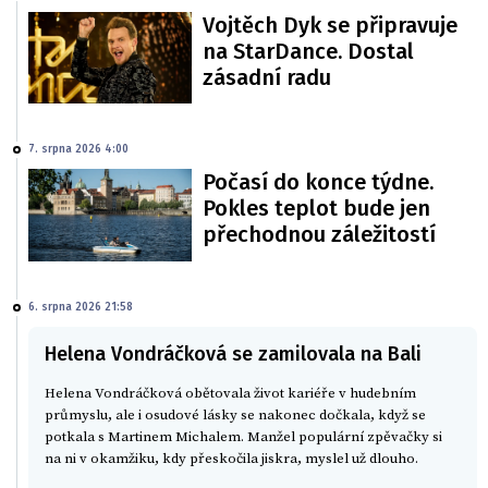
Vojtěch Dyk se připravuje
na StarDance. Dostal
zásadní radu
7. srpna 2026 4:00
Počasí do konce týdne.
Pokles teplot bude jen
přechodnou záležitostí
6. srpna 2026 21:58
Helena Vondráčková se zamilovala na Bali
Helena Vondráčková obětovala život kariéře v hudebním
průmyslu, ale i osudové lásky se nakonec dočkala, když se
potkala s Martinem Michalem. Manžel populární zpěvačky si
na ni v okamžiku, kdy přeskočila jiskra, myslel už dlouho.