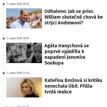
7. srpna 2026 20:14
Odhaleno: Jak se princ
William skutečně chová ke
strýci Andrewovi?
7. srpna 2026 18:59
Agáta Hanychová se
poprvé vyjádřila k
napadení Jaromíra
Soukupa
7. srpna 2026 17:44
Kateřina Brožová si kritiku
nenechala líbit. Přišla
tvrdá reakce