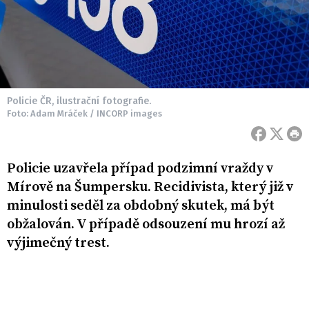
Policie ČR, ilustrační fotografie.
Foto: Adam Mráček / INCORP images
Policie uzavřela případ podzimní vraždy v
Mírově na Šumpersku. Recidivista, který již v
minulosti seděl za obdobný skutek, má být
obžalován. V případě odsouzení mu hrozí až
výjimečný trest.