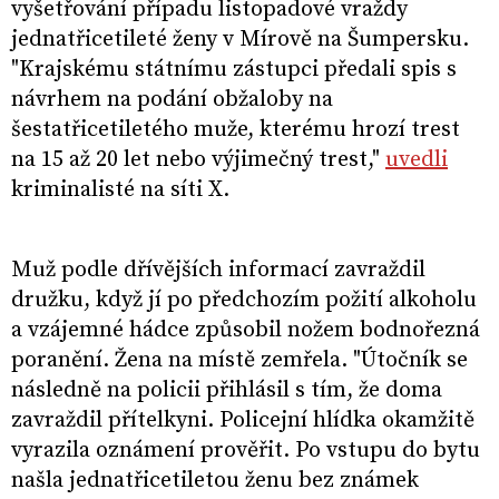
vyšetřování případu listopadové vraždy
jednatřicetileté ženy v Mírově na Šumpersku.
"Krajskému státnímu zástupci předali spis s
návrhem na podání obžaloby na
šestatřicetiletého muže, kterému hrozí trest
na 15 až 20 let nebo výjimečný trest,"
uvedli
kriminalisté na síti X.
Muž podle dřívějších informací zavraždil
družku, když jí po předchozím požití alkoholu
a vzájemné hádce způsobil nožem bodnořezná
poranění. Žena na místě zemřela. "Útočník se
následně na policii přihlásil s tím, že doma
zavraždil přítelkyni. Policejní hlídka okamžitě
vyrazila oznámení prověřit. Po vstupu do bytu
našla jednatřicetiletou ženu bez známek