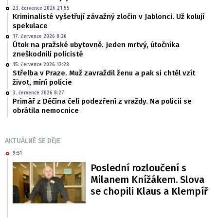
23. července 2026 21:55
Kriminalisté vyšetřují závažný zločin v Jablonci. Už kolují
spekulace
17. července 2026 8:26
Útok na pražské ubytovně. Jeden mrtvý, útočníka
zneškodnili policisté
15. července 2026 12:28
Střelba v Praze. Muž zavraždil ženu a pak si chtěl vzít
život, míní policie
3. července 2026 8:27
Primář z Děčína čelí podezření z vraždy. Na policii se
obrátila nemocnice
AKTUÁLNĚ SE DĚJE
9:51
Poslední rozloučení s
Milanem Knížákem. Slova
se chopili Klaus a Klempíř