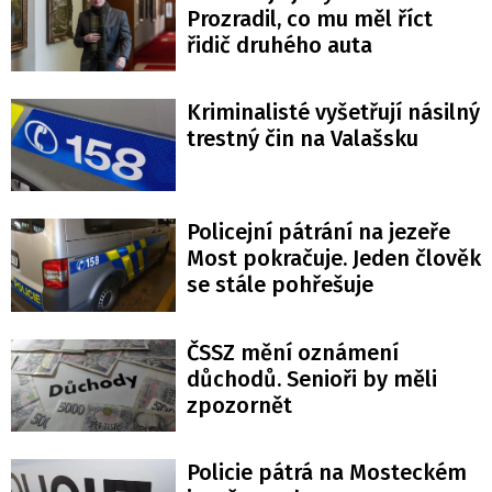
Prozradil, co mu měl říct
řidič druhého auta
Kriminalisté vyšetřují násilný
trestný čin na Valašsku
Policejní pátrání na jezeře
Most pokračuje. Jeden člověk
se stále pohřešuje
ČSSZ mění oznámení
důchodů. Senioři by měli
zpozornět
Policie pátrá na Mosteckém