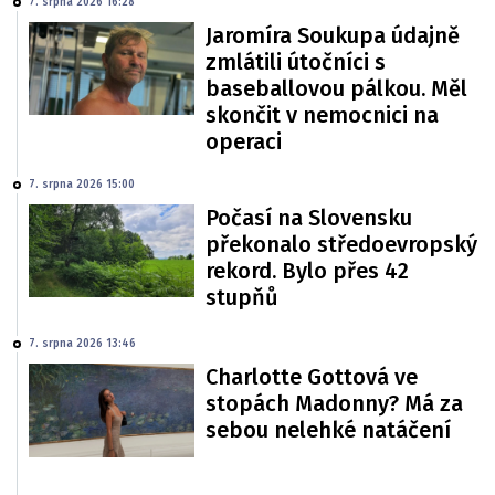
7. srpna 2026 16:28
Jaromíra Soukupa údajně
zmlátili útočníci s
baseballovou pálkou. Měl
skončit v nemocnici na
operaci
7. srpna 2026 15:00
Počasí na Slovensku
překonalo středoevropský
rekord. Bylo přes 42
stupňů
7. srpna 2026 13:46
Charlotte Gottová ve
stopách Madonny? Má za
sebou nelehké natáčení