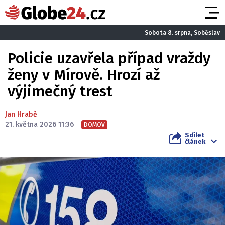
Sobota 8. srpna, Soběslav
Policie uzavřela případ vraždy
ženy v Mírově. Hrozí až
výjimečný trest
Jan Hrabě
21. května 2026 11:36
DOMOV
Sdílet
článek