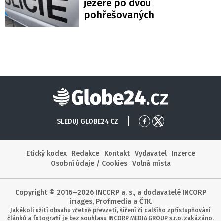
jezeře po dvou
pohřešovaných
Globe24
SLEDUJ GLOBE24.CZ
Přejít
Přejít
na
na
Facebook
X
Etický kodex
Redakce
Kontakt
Vydavatel
Inzerce
Osobní údaje / Cookies
Volná místa
Copyright © 2016—2026 INCORP a. s., a dodavatelé INCORP
images, Profimedia a ČTK.
Jakékoli užití obsahu včetně převzetí, šíření či dalšího zpřístupňování
článků a fotografií je bez souhlasu INCORP MEDIA GROUP s.r.o. zakázáno.