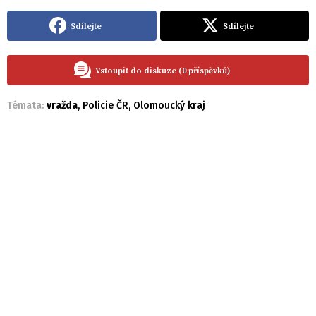
Sdílejte
Sdílejte
Vstoupit do diskuze (0 příspěvků)
Témata:
vražda
,
Policie ČR
,
Olomoucký kraj