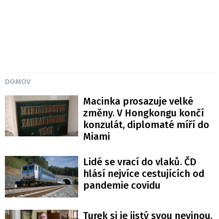
DOMOV
Macinka prosazuje velké
změny. V Hongkongu končí
konzulát, diplomaté míří do
Miami
Lidé se vrací do vlaků. ČD
hlásí nejvíce cestujících od
pandemie covidu
Turek si je jistý svou nevinou.