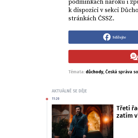
podmínkách nároku i způ
k dispozici v sekci Důc
stránkách ČSSZ.
Sdílejte
Témata:
důchody
,
Česká správa so
AKTUÁLNĚ SE DĚJE
11:20
Třetí řa
zatím 