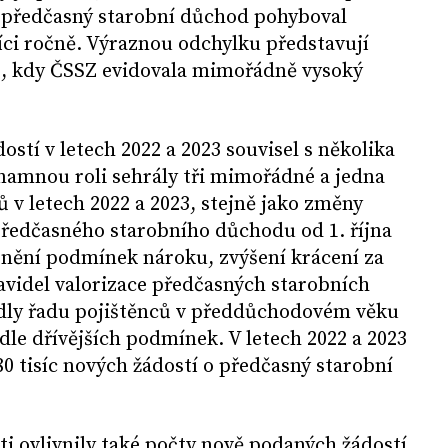
 předčasný starobní důchod pohyboval
síci ročně. Výraznou odchylku představují
3, kdy ČSSZ evidovala mimořádně vysoký
stí v letech 2022 a 2023 souvisel s několika
namnou roli sehrály tři mimořádné a jedna
 v letech 2022 a 2023, stejně jako změny
ředčasného starobního důchodu od 1. října
snění podmínek nároku, zvýšení krácení za
avidel valorizace předčasných starobních
dly řadu pojištěnců v předdůchodovém věku
odle dřívějších podmínek. V letech 2022 a 2023
0 tisíc nových žádostí o předčasný starobní
i ovlivnily také počty nově podaných žádostí