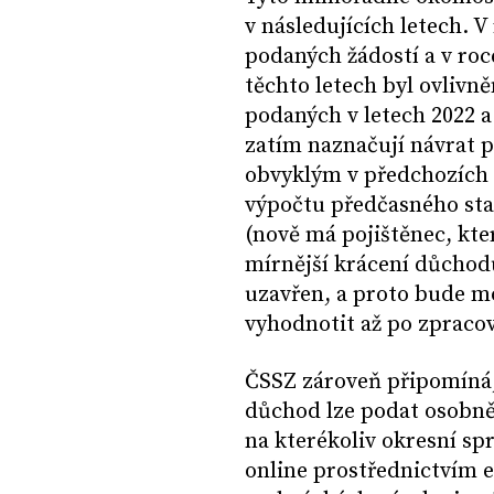
v následujících letech. V
podaných žádostí a v roce
těchto letech byl ovliv
podaných v letech 2022 a
zatím naznačují návrat 
obvyklým v předchozích 
výpočtu předčasného sta
(nově má pojištěnec, kter
mírnější krácení důchod
uzavřen, a proto bude m
vyhodnotit až po zpracov
ČSSZ zároveň připomíná, 
důchod lze podat osobn
na kterékoliv okresní s
online prostřednictvím 