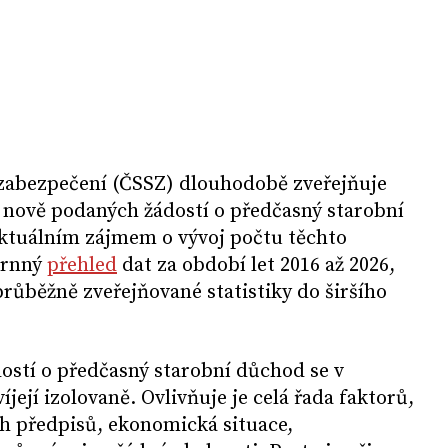
 zabezpečení (ČSSZ) dlouhodobě zveřejňuje
u nově podaných žádostí o předčasný starobní
aktuálním zájmem o vývoj počtu těchto
hrnný
přehled
dat za období let 2016 až 2026,
růběžně zveřejňované statistiky do širšího
ostí o předčasný starobní důchod se v
íjejí izolovaně. Ovlivňuje je celá řada faktorů,
h předpisů, ekonomická situace,