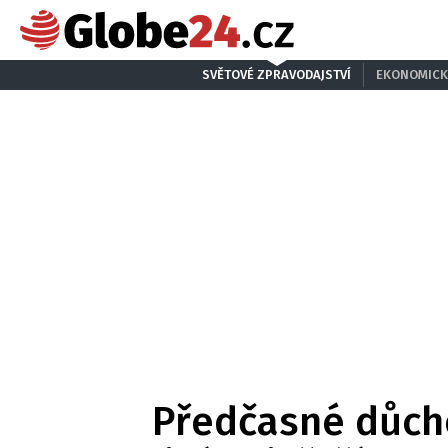
SVĚTOVÉ ZPRAVODAJSTVÍ
EKONOMICK
Předčasné důcho