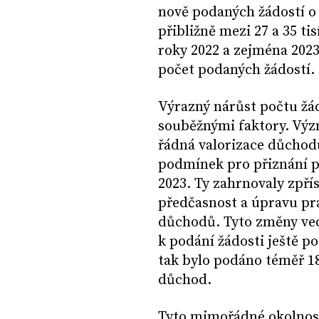
nově podaných žádostí o
přibližně mezi 27 a 35 ti
roky 2022 a zejména 202
počet podaných žádostí.
Výrazný nárůst počtu žádo
souběžnými faktory. Výz
řádná valorizace důchodů
podmínek pro přiznání p
2023. Ty zahrnovaly zpří
předčasnost a úpravu pr
důchodů. Tyto změny ve
k podání žádosti ještě p
tak bylo podáno téměř 18
důchod.
Tyto mimořádné okolnost