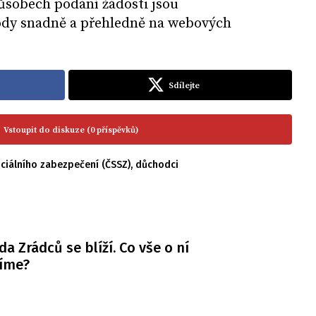
sobech podání žádosti jsou
hody snadně a přehledně na webových
Sdílejte
Vstoupit do diskuze (0 příspěvků)
ciálního zabezpečení (ČSSZ)
,
důchodci
da Zrádců se blíží. Co vše o ní
víme?