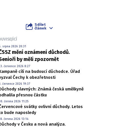
Sdílet
článek
UVISEJÍCÍ
5. srpna 2026 20:31
ČSSZ mění oznámení důchodů.
Senioři by měli zpozornět
13. července 2026 8:27
Kampaně cílí na budoucí důchodce. Úřad
vyzval Čechy k obezřetnosti
3. července 2026 19:37
Důchody slavných: Známá česká umělkyně
odhalila přesnou částku
30. června 2026 11:25
Červencové svátky ovlivní důchody. Letos
to bude naposledy
18. června 2026 13:14
Důchody v Česku a nová analýza.