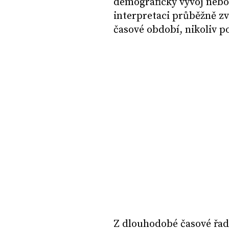
demografický vývoj nebo
interpretaci průběžně z
časové období, nikoliv p
Z dlouhodobé časové řady 