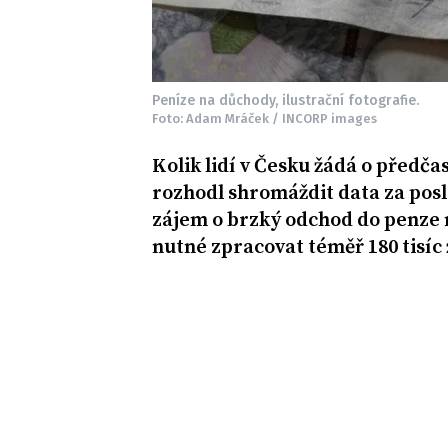
Peníze na důchody, ilustrační fotografie.
Foto: Adam Mráček / INCORP images
Kolik lidí v Česku žádá o předč
rozhodl shromáždit data za posle
zájem o brzký odchod do penze mě
nutné zpracovat téměř 180 tisíc 