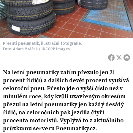
Přezutí pneumatik, ilustrační fotografie.
Foto: Adam Mráček / INCORP images
Na letní pneumatiky zatím přezulo jen 21
procent řidičů a dalších devět procent využívá
celoroční pneu. Přesto jde o vyšší číslo než v
minulém roce, kdy kvůli uzavřeným okresům
přezul na letní pneumatiky jen každý desátý
řidič, na celoročních pak jezdila čtyři
procenta motoristů. Vyplývá to z aktuálního
průzkumu serveru Pneumatiky.cz.