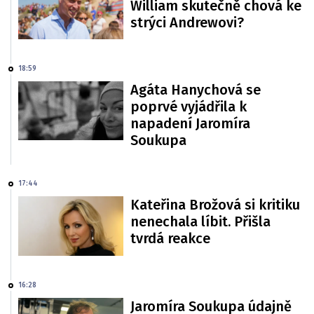
William skutečně chová ke
strýci Andrewovi?
18:59
Agáta Hanychová se
poprvé vyjádřila k
napadení Jaromíra
Soukupa
17:44
Kateřina Brožová si kritiku
nenechala líbit. Přišla
tvrdá reakce
16:28
Jaromíra Soukupa údajně