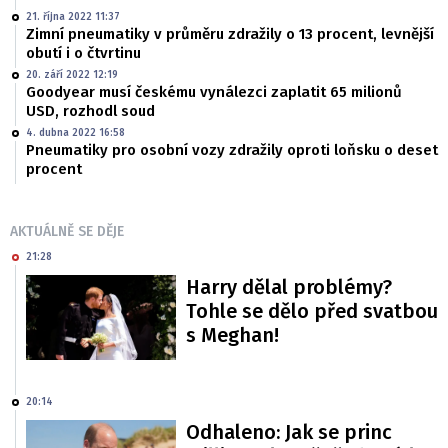
21. října 2022 11:37
Zimní pneumatiky v průměru zdražily o 13 procent, levnější
obutí i o čtvrtinu
20. září 2022 12:19
Goodyear musí českému vynálezci zaplatit 65 milionů
USD, rozhodl soud
4. dubna 2022 16:58
Pneumatiky pro osobní vozy zdražily oproti loňsku o deset
procent
AKTUÁLNĚ SE DĚJE
21:28
Harry dělal problémy?
Tohle se dělo před svatbou
s Meghan!
20:14
Odhaleno: Jak se princ