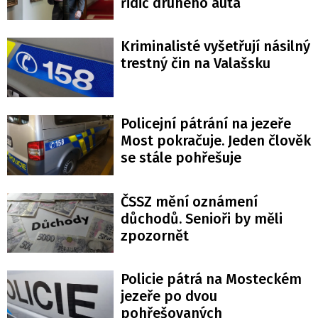
řidič druhého auta
Kriminalisté vyšetřují násilný
trestný čin na Valašsku
Policejní pátrání na jezeře
Most pokračuje. Jeden člověk
se stále pohřešuje
ČSSZ mění oznámení
důchodů. Senioři by měli
zpozornět
Policie pátrá na Mosteckém
jezeře po dvou
pohřešovaných