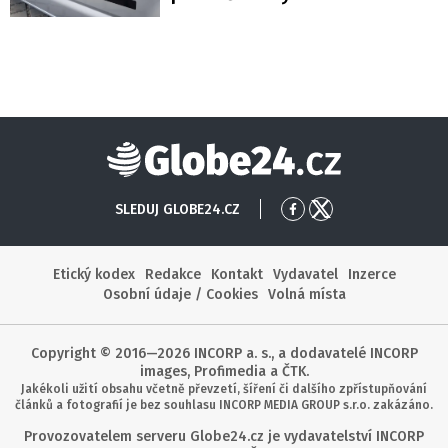
Globe24
SLEDUJ GLOBE24.CZ
Přejít
Přejít
na
na
Facebook
X
Etický kodex
Redakce
Kontakt
Vydavatel
Inzerce
Osobní údaje / Cookies
Volná místa
Copyright © 2016—2026 INCORP a. s., a dodavatelé INCORP
images, Profimedia a ČTK.
Jakékoli užití obsahu včetně převzetí, šíření či dalšího zpřístupňování
článků a fotografií je bez souhlasu INCORP MEDIA GROUP s.r.o. zakázáno.
Provozovatelem serveru Globe24.cz je vydavatelství INCORP