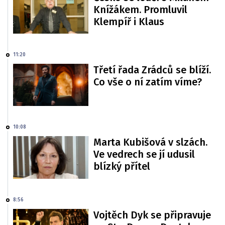
Knížákem. Promluvil
Klempíř i Klaus
11:20
Třetí řada Zrádců se blíží.
Co vše o ní zatím víme?
10:08
Marta Kubišová v slzách.
Ve vedrech se jí udusil
blízký přítel
8:56
Vojtěch Dyk se připravuje