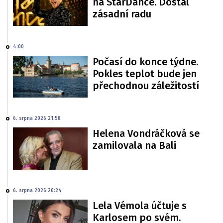
na StarDance. Dostal
zásadní radu
4:00
Počasí do konce týdne.
Pokles teplot bude jen
přechodnou záležitostí
6. srpna 2026 21:58
Helena Vondráčková se
zamilovala na Bali
6. srpna 2026 20:24
Lela Vémola účtuje s
Karlosem po svém.