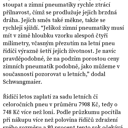
stoupat a zimní pneumatiky rychle ztrácí
přilnavost, čímž se prodlužuje jejich brzdná
dráha. Jejich směs také měkne, takže se
rychleji sjíždí. “Jelikož zimní pneumatiky musí
mít v zimě hloubku vzorku alespoň čtyři
milimetry, včasným přezutím na letní pneu
řidiči výrazně šetří jejich životnost. Je navíc
pravděpodobné, že na podzim porostou ceny
zimních pneumatik podobně, jako můžeme v
současnosti pozorovat u letních,” dodal
Schwangmaier.
Řidiči letos zaplatí za sadu letních či
celoročních pneu v průměru 7908 Kč, tedy o
748 Kč více než loni. Podle průzkumu pocítila
při nákupu více než polovina řidičů zdražení
svého rozměru a 80 procent tento rok očekává