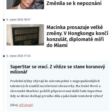
Změnila se k nepoznání
6. srpna 2026 18:57
Macinka prosazuje velké
změny. V Hongkongu končí
konzulát, diplomaté míří
do Miami
6. srpna 2026 17:32
SuperStar se vrací. Z vítěze se stane korunový
milionář
Poslední týdny zbývají do návratu jedné z nejpopulárnějších
talentových soutěží na televizní obrazovky. Na české Nově a
slovenské Markíze poběží připravovaná další řada SuperStar.
Kdy se diváci dočkají prvního dílu a jaká bude tentokrát výhra?
Zdroj:
Jiří Hrubý