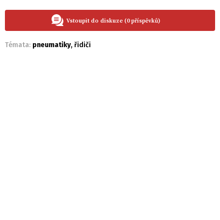
Vstoupit do diskuze (0 příspěvků)
Témata:
pneumatiky
,
řidiči