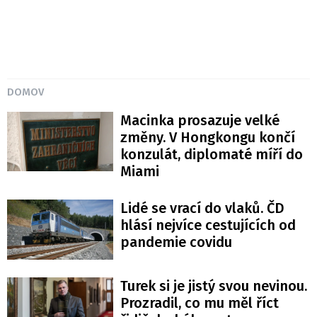
DOMOV
Macinka prosazuje velké
změny. V Hongkongu končí
konzulát, diplomaté míří do
Miami
Lidé se vrací do vlaků. ČD
hlásí nejvíce cestujících od
pandemie covidu
Turek si je jistý svou nevinou.
Prozradil, co mu měl říct