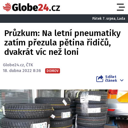
Pátek 7. srpna, Lada
Průzkum: Na letní pneumatiky
zatím přezula pětina řidičů,
dvakrát víc než loni
Globe24.cz
,
ČTK
18. dubna 2022 8:36
DOMOV
Sdílet
článek