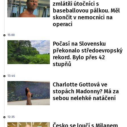
zmlátili útočníci s
baseballovou pálkou. Měl
skončit v nemocnici na
operaci
15:00
Počasí na Slovensku
překonalo středoevropský
rekord. Bylo přes 42
stupňů
13:46
Charlotte Gottová ve
stopách Madonny? Má za
sebou nelehké natáčení
12:35
Česko se loučí s Milanem