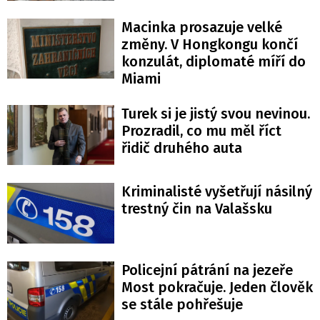
Macinka prosazuje velké
změny. V Hongkongu končí
konzulát, diplomaté míří do
Miami
Turek si je jistý svou nevinou.
Prozradil, co mu měl říct
řidič druhého auta
Kriminalisté vyšetřují násilný
trestný čin na Valašsku
Policejní pátrání na jezeře
Most pokračuje. Jeden člověk
se stále pohřešuje