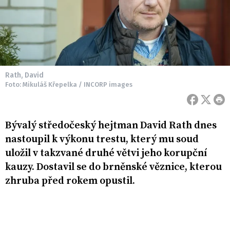
Rath, David
Foto: Mikuláš Křepelka / INCORP images
Bývalý středočeský hejtman David Rath dnes
nastoupil k výkonu trestu, který mu soud
uložil v takzvané druhé větvi jeho korupční
kauzy. Dostavil se do brněnské věznice, kterou
zhruba před rokem opustil.