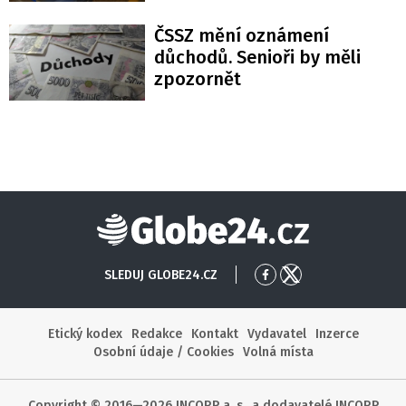
ČSSZ mění oznámení
důchodů. Senioři by měli
zpozornět
Globe24
SLEDUJ GLOBE24.CZ
Přejít
Přejít
na
na
Facebook
X
Etický kodex
Redakce
Kontakt
Vydavatel
Inzerce
Osobní údaje / Cookies
Volná místa
Copyright © 2016—2026 INCORP a. s., a dodavatelé INCORP