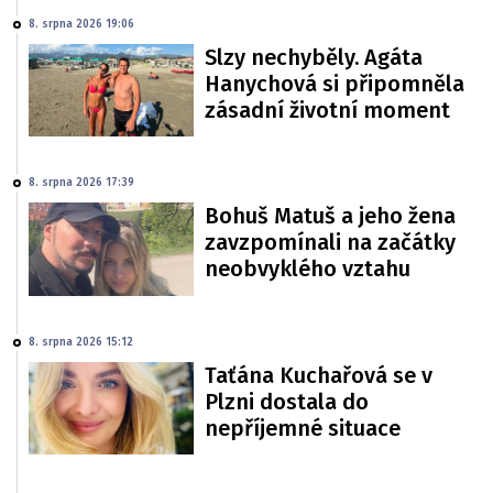
8. srpna 2026 19:06
Slzy nechyběly. Agáta
Hanychová si připomněla
zásadní životní moment
8. srpna 2026 17:39
Bohuš Matuš a jeho žena
zavzpomínali na začátky
neobvyklého vztahu
8. srpna 2026 15:12
Taťána Kuchařová se v
Plzni dostala do
nepříjemné situace