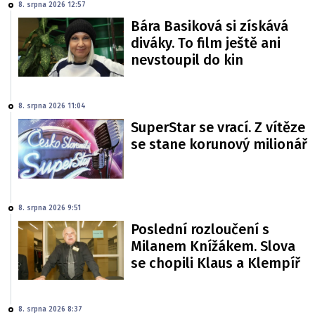
8. srpna 2026 12:57
Bára Basiková si získává
diváky. To film ještě ani
nevstoupil do kin
8. srpna 2026 11:04
SuperStar se vrací. Z vítěze
se stane korunový milionář
8. srpna 2026 9:51
Poslední rozloučení s
Milanem Knížákem. Slova
se chopili Klaus a Klempíř
8. srpna 2026 8:37