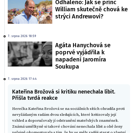
Odhaleno: Jak se princ
William skutečně chová ke
strýci Andrewovi?
7. srpna 2026 18:59
Agáta Hanychová se
poprvé vyjádřila k
napadení Jaromíra
Soukupa
7. srpna 2026 17:44
Kateřina Brožová si kritiku nenechala líbit.
Přišla tvrdá reakce
Herečka Kateřina Brožová se na sociálních sítích ohradila proti
nevyžádaným radám dvou sledujících, které kritizovaly její
vzhled a doporučovaly jí odstranění mateřských znamének.
Známá umělkyně si takové chování nenechala líbit a obě ženy
veřejně okomentovala s tím, že by se měly raději starat o vlastní