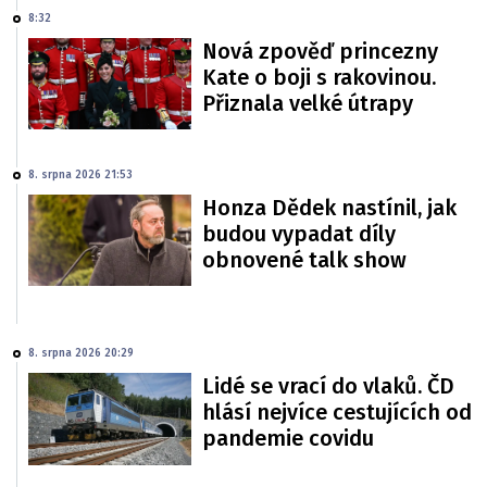
8:32
Nová zpověď princezny
Kate o boji s rakovinou.
Přiznala velké útrapy
8. srpna 2026 21:53
Honza Dědek nastínil, jak
budou vypadat díly
obnovené talk show
8. srpna 2026 20:29
Lidé se vrací do vlaků. ČD
hlásí nejvíce cestujících od
pandemie covidu