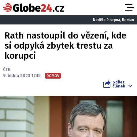
Neděle 9. srpna, Roman
Rath nastoupil do vězení, kde
si odpyká zbytek trestu za
korupci
ČTK
9. ledna 2023 17:15
DOMOV
Sdílet
článek