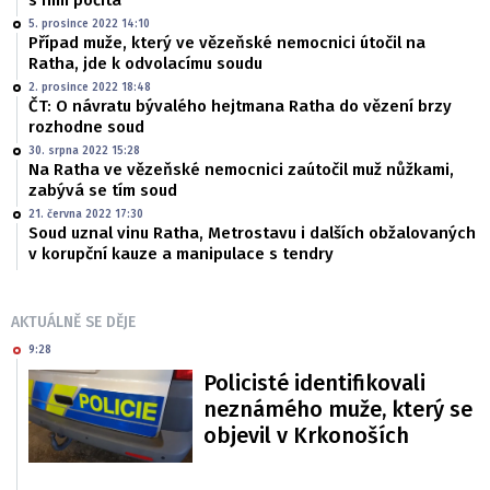
s ním počítá
5. prosince 2022 14:10
Případ muže, který ve vězeňské nemocnici útočil na
Ratha, jde k odvolacímu soudu
2. prosince 2022 18:48
ČT: O návratu bývalého hejtmana Ratha do vězení brzy
rozhodne soud
30. srpna 2022 15:28
Na Ratha ve vězeňské nemocnici zaútočil muž nůžkami,
zabývá se tím soud
21. června 2022 17:30
Soud uznal vinu Ratha, Metrostavu i dalších obžalovaných
v korupční kauze a manipulace s tendry
AKTUÁLNĚ SE DĚJE
9:28
Policisté identifikovali
neznámého muže, který se
objevil v Krkonoších