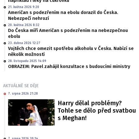
například i léky na cukrovku
21. května 2026 9:20
Američan s podezřením na ebolu dorazil do Česka.
Nebezpečí nehrozí
20. května 2026 8:32
Do Česka míří Američan s podezřením na nebezpečnou
ebolu
23. dubna 2026 12:27
Vojtěch chce omezit spotřebu alkoholu v Česku. Nabízí se
několik možností
28. listopadu 2025 14:09
OBRAZEM: Pavel zahájil konzultace s budoucími ministry
AKTUÁLNĚ SE DĚJE
7. srpna 2026 21:28
Harry dělal problémy?
Tohle se dělo před svatbou
s Meghan!
7. srpna 2026 20:14