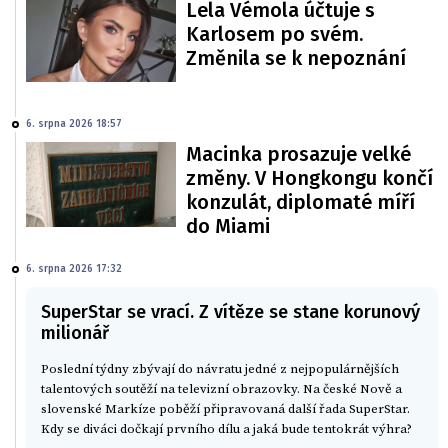
Lela Vémola účtuje s
Karlosem po svém.
Změnila se k nepoznání
6. srpna 2026 18:57
Macinka prosazuje velké
změny. V Hongkongu končí
konzulát, diplomaté míří
do Miami
6. srpna 2026 17:32
SuperStar se vrací. Z vítěze se stane korunový
milionář
Poslední týdny zbývají do návratu jedné z nejpopulárnějších
talentových soutěží na televizní obrazovky. Na české Nově a
slovenské Markíze poběží připravovaná další řada SuperStar.
Kdy se diváci dočkají prvního dílu a jaká bude tentokrát výhra?