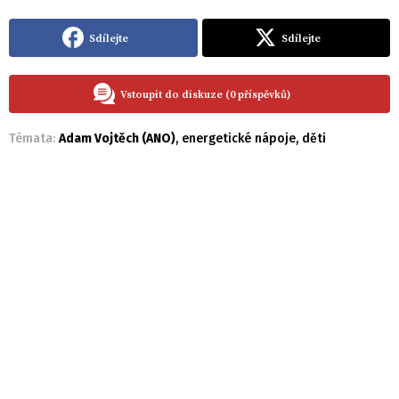
Sdílejte
Sdílejte
Vstoupit do diskuze (0 příspěvků)
Témata:
Adam Vojtěch (ANO)
,
energetické nápoje
,
děti