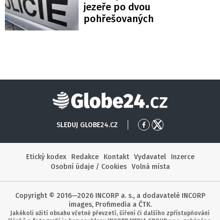
jezeře po dvou
pohřešovaných
Globe24
SLEDUJ GLOBE24.CZ
Přejít
Přejít
na
na
Facebook
X
Etický kodex
Redakce
Kontakt
Vydavatel
Inzerce
Osobní údaje / Cookies
Volná místa
Copyright © 2016—2026 INCORP a. s., a dodavatelé INCORP
images, Profimedia a ČTK.
Jakékoli užití obsahu včetně převzetí, šíření či dalšího zpřístupňování