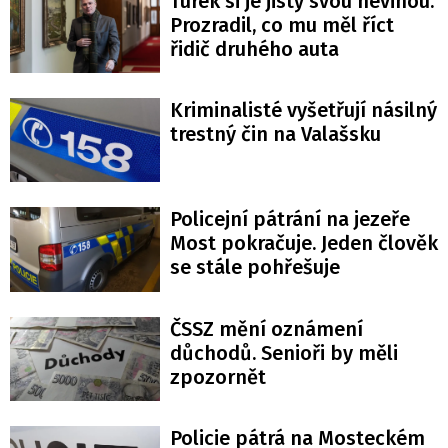
Turek si je jistý svou nevinou.
Prozradil, co mu měl říct
řidič druhého auta
Kriminalisté vyšetřují násilný
trestný čin na Valašsku
Policejní pátrání na jezeře
Most pokračuje. Jeden člověk
se stále pohřešuje
ČSSZ mění oznámení
důchodů. Senioři by měli
zpozornět
Policie pátrá na Mosteckém