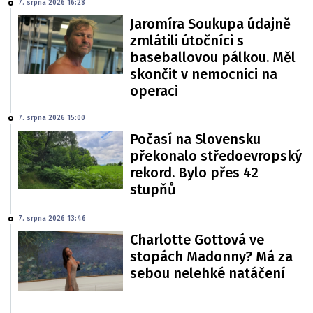
7. srpna 2026 16:28
Jaromíra Soukupa údajně
zmlátili útočníci s
baseballovou pálkou. Měl
skončit v nemocnici na
operaci
7. srpna 2026 15:00
Počasí na Slovensku
překonalo středoevropský
rekord. Bylo přes 42
stupňů
7. srpna 2026 13:46
Charlotte Gottová ve
stopách Madonny? Má za
sebou nelehké natáčení