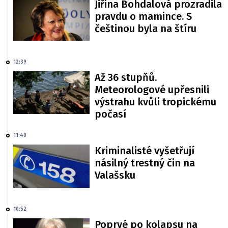
Jiřina Bohdalová prozradila
pravdu o mamince. S
češtinou byla na štíru
12:39
Až 36 stupňů.
Meteorologové upřesnili
výstrahu kvůli tropickému
počasí
11:40
Kriminalisté vyšetřují
násilný trestný čin na
Valašsku
10:52
Poprvé po kolapsu na