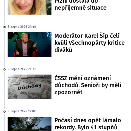
Plzni dostala do
nepříjemné situace
5. srpna 2026 21:46
Moderátor Karel Šíp čelí
kvůli Všechnopárty kritice
diváků
5. srpna 2026 20:31
ČSSZ mění oznámení
důchodů. Senioři by měli
zpozornět
5. srpna 2026 19:08
Počasí dnes opět lámalo
rekordy. Bylo 41 stupňů