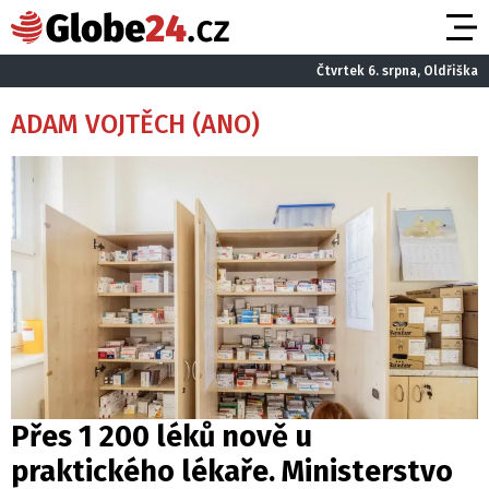
Čtvrtek 6. srpna, Oldřiška
ADAM VOJTĚCH (ANO)
Přes 1 200 léků nově u
praktického lékaře. Ministerstvo