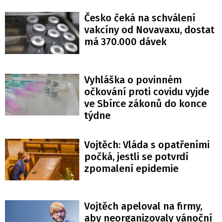
Česko čeká na schválení
vakcíny od Novavaxu, dostat
má 370.000 dávek
Vyhláška o povinném
očkování proti covidu vyjde
ve Sbírce zákonů do konce
týdne
Vojtěch: Vláda s opatřeními
počká, jestli se potvrdí
zpomalení epidemie
Vojtěch apeloval na firmy,
aby neorganizovaly vánoční