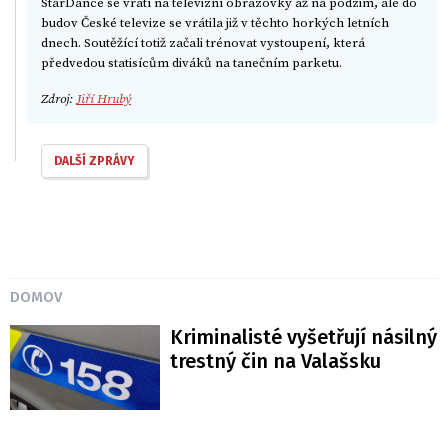
StarDance se vrátí na televizní obrazovky až na podzim, ale do
budov České televize se vrátila již v těchto horkých letních
dnech. Soutěžící totiž začali trénovat vystoupení, která
předvedou statisícům diváků na tanečním parketu.
Zdroj:
Jiří Hrubý
DALŠÍ ZPRÁVY
DOMOV
Kriminalisté vyšetřují násilný
trestný čin na Valašsku