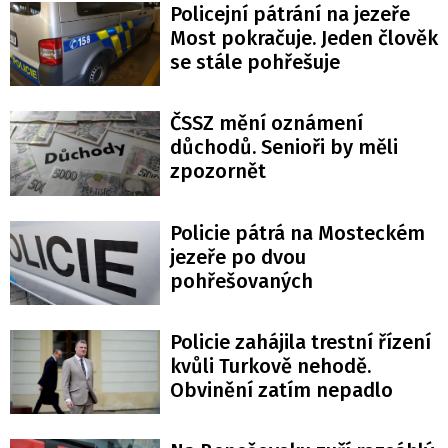
Policejní pátrání na jezeře
Most pokračuje. Jeden člověk
se stále pohřešuje
ČSSZ mění oznámení
důchodů. Senioři by měli
zpozornět
Policie pátrá na Mosteckém
jezeře po dvou
pohřešovaných
Policie zahájila trestní řízení
kvůli Turkově nehodě.
Obvinění zatím nepadlo