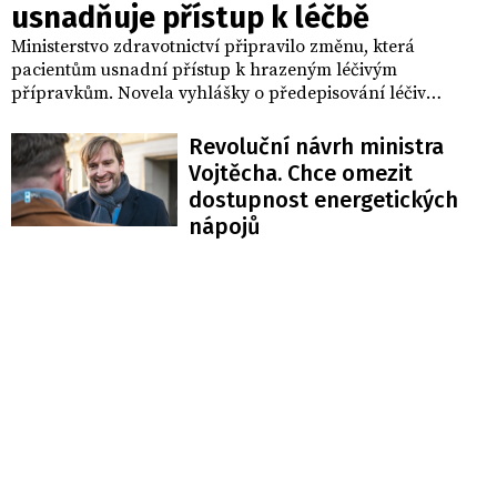
usnadňuje přístup k léčbě
Ministerstvo zdravotnictví připravilo změnu, která
pacientům usnadní přístup k hrazeným léčivým
přípravkům. Novela vyhlášky o předepisování léčiv
umožní, aby vybrané léky s dosavadním preskripčním
omezením E, dosud předepisované výhradně
Revoluční návrh ministra
ambulantními specialisty, mohli nově za stanovených
Vojtěcha. Chce omezit
podmínek předepisovat také praktičtí lékaři pro dospělé i
dostupnost energetických
pro děti a dorost. Cílem je odstranit zbytečné
nápojů
administrativní překážky, posílit kontinuitu péče a umožnit
specialistům věnovat více času odborným vyšetřením,
diagnostice a potřebnému sledování pacientů.