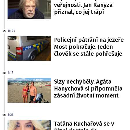
veřejnosti. Jan Kanyza
přiznal, co jej trápí
10:04
Policejní pátrání na jezeře
Most pokračuje. Jeden
člověk se stále pohřešuje
9:17
Slzy nechyběly. Agáta
Hanychová si připomněla
zásadní životní moment
8:29
Taťána Kuchařová se v