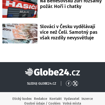
Na Benešovsku zuří rozsáhlý
požár. Hoří i chatky
Slováci v Česku vydělávají
více než Češi. Samotný pas
však rozdíly nevysvětluje
Globe24
SLEDUJ GLOBE24.CZ
Přejít
Přejít
na
na
Facebook
X
Etický kodex
Redakce
Kontakt
Vydavatel
Inzerce
Osobní údaje / Cookies
Volná místa