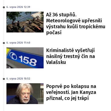
6. srpna 2026 12:39
Až 36 stupňů.
Meteorologové upřesnili
výstrahu kvůli tropickému
počasí
6. srpna 2026 11:40
Kriminalisté vyšetřují
násilný trestný čin na
Valašsku
6. srpna 2026 10:52
Poprvé po kolapsu na
veřejnosti. Jan Kanyza
přiznal, co jej trápí