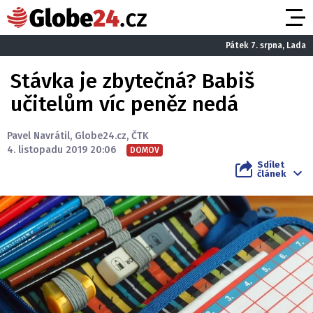
Pátek 7. srpna, Lada
Stávka je zbytečná? Babiš
učitelům víc peněz nedá
Pavel Navrátil
,
Globe24.cz
,
ČTK
4. listopadu 2019 20:06
DOMOV
Sdílet
článek