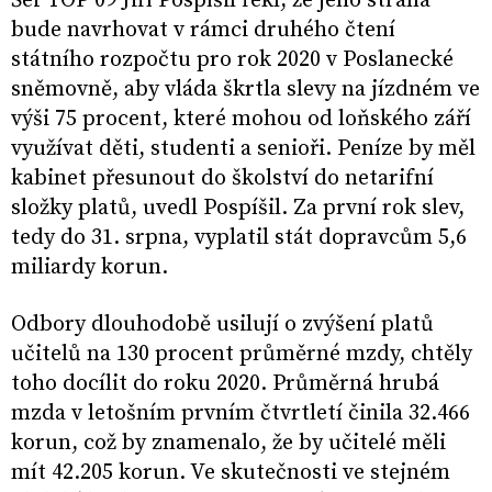
Šéf TOP 09 Jiří Pospíšil řekl, že jeho strana
bude navrhovat v rámci druhého čtení
státního rozpočtu pro rok 2020 v Poslanecké
sněmovně, aby vláda škrtla slevy na jízdném ve
výši 75 procent, které mohou od loňského září
využívat děti, studenti a senioři. Peníze by měl
kabinet přesunout do školství do netarifní
složky platů, uvedl Pospíšil. Za první rok slev,
tedy do 31. srpna, vyplatil stát dopravcům 5,6
miliardy korun.
Odbory dlouhodobě usilují o zvýšení platů
učitelů na 130 procent průměrné mzdy, chtěly
toho docílit do roku 2020. Průměrná hrubá
mzda v letošním prvním čtvrtletí činila 32.466
korun, což by znamenalo, že by učitelé měli
mít 42.205 korun. Ve skutečnosti ve stejném