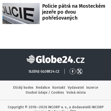
Policie pátrá na Mosteckém
jezeře po dvou
pohřešovaných
Globe24
SLEDUJ GLOBE24.CZ
Přejít
Přejít
na
na
Facebook
X
Etický kodex
Redakce
Kontakt
Vydavatel
Inzerce
Osobní údaje / Cookies
Volná místa
Copyright © 2016—2026 INCORP a. s., a dodavatelé INCORP