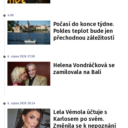
4:00
Počasí do konce týdne.
Pokles teplot bude jen
přechodnou záležitostí
6. srpna 2026 21:58
Helena Vondráčková se
zamilovala na Bali
6. srpna 2026 20:24
Lela Vémola účtuje s
Karlosem po svém.
Změnila se k nepoznání