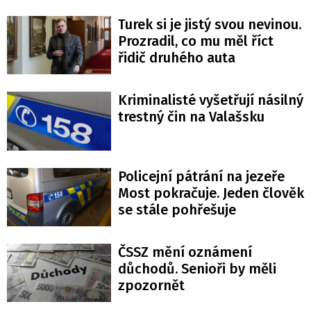
Turek si je jistý svou nevinou.
Prozradil, co mu měl říct
řidič druhého auta
Kriminalisté vyšetřují násilný
trestný čin na Valašsku
Policejní pátrání na jezeře
Most pokračuje. Jeden člověk
se stále pohřešuje
ČSSZ mění oznámení
důchodů. Senioři by měli
zpozornět