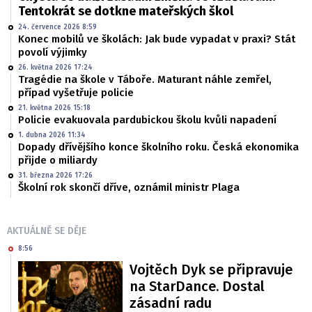
Tentokrát se dotkne mateřských škol
24. července 2026 8:59
Konec mobilů ve školách: Jak bude vypadat v praxi? Stát
povolí výjimky
26. května 2026 17:24
Tragédie na škole v Táboře. Maturant náhle zemřel,
případ vyšetřuje policie
21. května 2026 15:18
Policie evakuovala pardubickou školu kvůli napadení
1. dubna 2026 11:34
Dopady dřívějšího konce školního roku. Česká ekonomika
přijde o miliardy
31. března 2026 17:26
Školní rok skončí dříve, oznámil ministr Plaga
AKTUÁLNĚ SE DĚJE
8:56
Vojtěch Dyk se připravuje
na StarDance. Dostal
zásadní radu