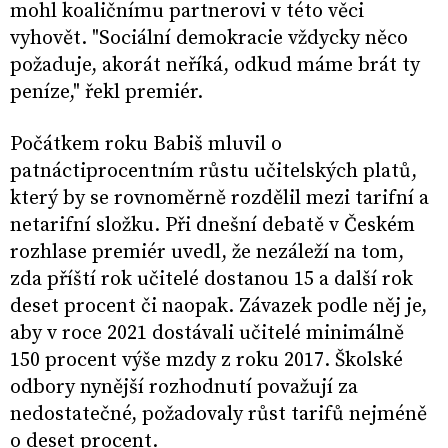
mohl koaličnímu partnerovi v této věci
vyhovět. "Sociální demokracie vždycky něco
požaduje, akorát neříká, odkud máme brát ty
peníze," řekl premiér.
Počátkem roku Babiš mluvil o
patnáctiprocentním růstu učitelských platů,
který by se rovnoměrně rozdělil mezi tarifní a
netarifní složku. Při dnešní debatě v Českém
rozhlase premiér uvedl, že nezáleží na tom,
zda příští rok učitelé dostanou 15 a další rok
deset procent či naopak. Závazek podle něj je,
aby v roce 2021 dostávali učitelé minimálně
150 procent výše mzdy z roku 2017. Školské
odbory nynější rozhodnutí považují za
nedostatečné, požadovaly růst tarifů nejméně
o deset procent.