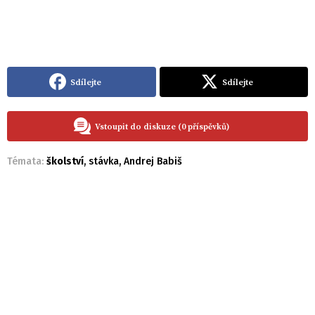
Sdílejte
Sdílejte
Vstoupit do diskuze (0 příspěvků)
Témata:
školství
,
stávka
,
Andrej Babiš