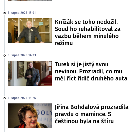
6. srpna 2026 15:01
Knížák se toho nedožil.
Soud ho rehabilitoval za
vazbu během minulého
režimu
6. srpna 2026 14:13
Turek si je jistý svou
nevinou. Prozradil, co mu
měl říct řidič druhého auta
6. srpna 2026 13:26
Jiřina Bohdalová prozradila
pravdu o mamince. S
češtinou byla na štíru