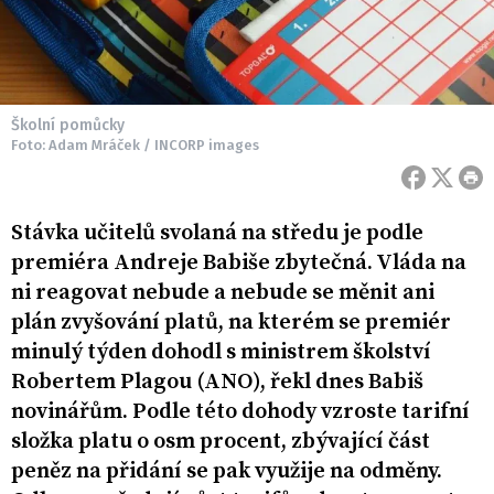
Školní pomůcky
Foto: Adam Mráček / INCORP images
Stávka učitelů svolaná na středu je podle
premiéra Andreje Babiše zbytečná. Vláda na
ni reagovat nebude a nebude se měnit ani
plán zvyšování platů, na kterém se premiér
minulý týden dohodl s ministrem školství
Robertem Plagou (ANO), řekl dnes Babiš
novinářům. Podle této dohody vzroste tarifní
složka platu o osm procent, zbývající část
peněz na přidání se pak využije na odměny.