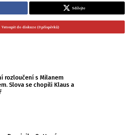
Sdílejte
Vstoupit do diskuze (0 příspěvků)
í rozloučení s Milanem
m. Slova se chopili Klaus a
ř