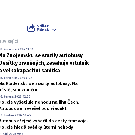
Sdílet
článek
UVISEJÍCÍ
18. července 2026 11:31
Na Znojemsku se srazily autobusy.
Desítky zraněných, zasahuje vrtulník
a velkokapacitní sanitka
15. července 2026 8:22
Na Kladensku se srazily autobusy. Na
místě jsou zranění
16. června 2026 12:30
Policie vyšetřuje nehodu na jihu Čech.
Autobus se nevešel pod viadukt
20. května 2026 10:45
Autobus zřejmě vybočil do cesty tramvaje.
Policie hledá svědky úterní nehody
9. září 2025 9:36