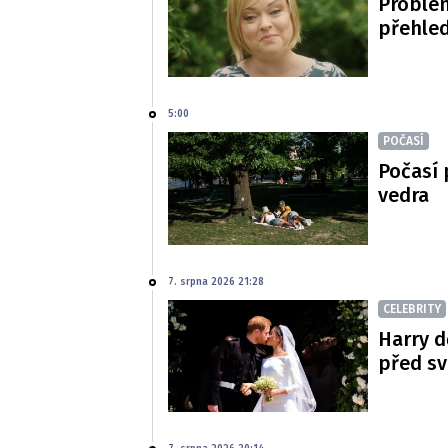
Problé
přehled
5:00
POČASÍ
Počasí 
vedra
7. srpna 2026 21:28
CELEBRITY
Harry d
před s