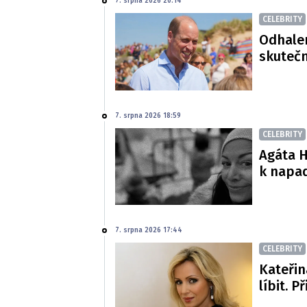
7. srpna 2026 20:14
CELEBRITY
Odhalen
skutečn
7. srpna 2026 18:59
CELEBRITY
Agáta H
k napa
7. srpna 2026 17:44
CELEBRITY
Kateřin
líbit. P