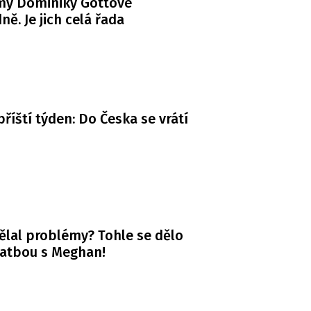
my Dominiky Gottové
ně. Je jich celá řada
příští týden: Do Česka se vrátí
ělal problémy? Tohle se dělo
vatbou s Meghan!