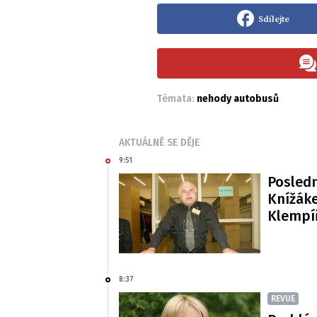
Sdílejte
Témata:
nehody autobusů
AKTUÁLNĚ SE DĚJE
9:51
Posledn
Knížáke
Klempí
8:37
REVUE