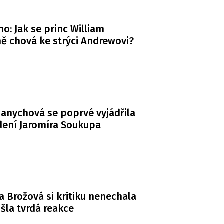
o: Jak se princ William
ě chová ke strýci Andrewovi?
anychová se poprvé vyjádřila
dení Jaromíra Soukupa
a Brožová si kritiku nenechala
řišla tvrdá reakce