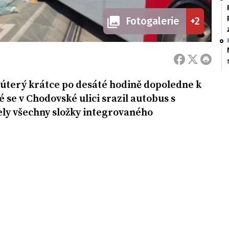
Fotogalerie
+2
 úterý krátce po desáté hodině dopoledne k
 se v Chodovské ulici srazil autobus s
ely všechny složky integrovaného