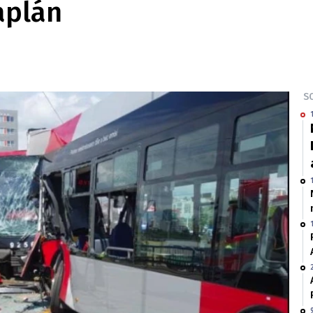
aplán
SO