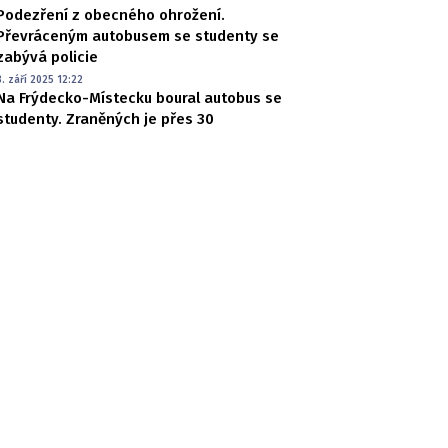
Podezření z obecného ohrožení.
Převráceným autobusem se studenty se
zabývá policie
8. září 2025 12:22
Na Frýdecko-Místecku boural autobus se
studenty. Zraněných je přes 30