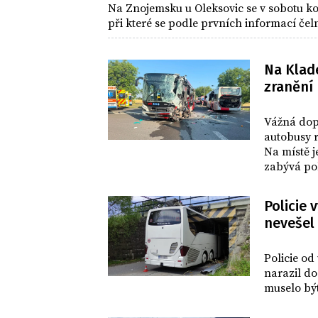
Na Znojemsku u Oleksovic se v sobotu k
při které se podle prvních informací čeln
Na Klade
zranění
DOMOV
Vážná dop
autobusy 
Na místě j
zabývá pol
Policie 
nevešel
DOMOV
Policie od
narazil do
muselo bý