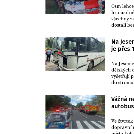
DOMOV
Osm lehce
hromadné 
všechny zá
dostali be
Na Jese
je přes 
DOMOV
Na Jesenic
dětských c
vyšetřují 
do stromu
Vážná n
autobus,
DOMOV
Ve čtvrtek
dopravní 
místa koliz