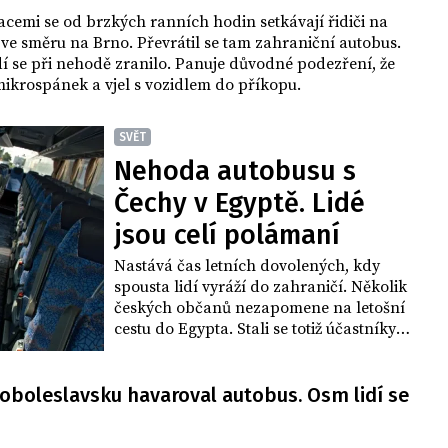
cemi se od brzkých ranních hodin setkávají řidiči na
 ve směru na Brno. Převrátil se tam zahraniční autobus.
dí se při nehodě zranilo. Panuje důvodné podezření, že
mikrospánek a vjel s vozidlem do příkopu.
SVĚT
Nehoda autobusu s
Čechy v Egyptě. Lidé
jsou celí polámaní
Nastává čas letních dovolených, kdy
spousta lidí vyráží do zahraničí. Několik
českých občanů nezapomene na letošní
cestu do Egypta. Stali se totiž účastníky
nehody autobusu a utrpěli zranění.
Někteří z cestujících dokonce museli do
nemocnice.
oboleslavsku havaroval autobus. Osm lidí se