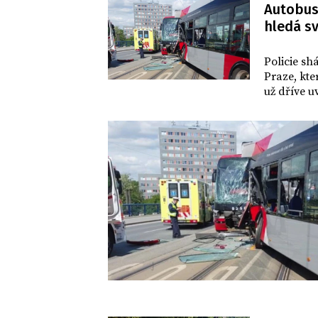
Autobus 
hledá s
DOMOV
Policie sh
Praze, kte
už dříve u