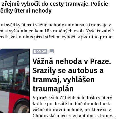
zřejmě vybočil do cesty tramvaje. Policie
vědky úterní nehody
ání svědky úterní vážné nehody autobusu a tramvaje v
rá si vyžádala celkem 18 zraněných osob. Vyšetřovatelé
vedli, že autobus před střetem vybočil z jízdního pruhu.
DOMOV
Vážná nehoda v Praze.
Srazily se autobus a
tramvaj, vyhlášen
traumaplán
V pražských Záběhlicích došlo v úterý
krátce po desáté hodině dopoledne k
vážné dopravní nehodě, při které se v
Chodovské ulici srazil autobus s tramvají.
Na místo okamžitě vyjely všechny složky
integrovaného záchranného systému.