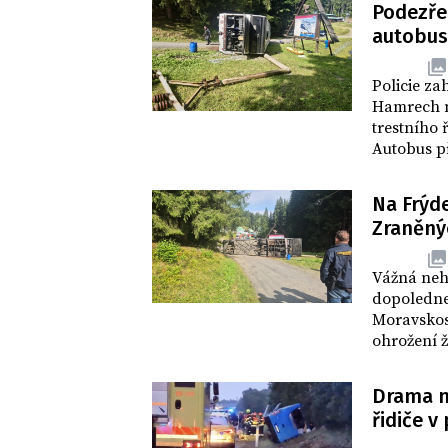
Podezře
autobus
DOMOV
Policie za
Hamrech n
trestního 
Autobus př
Na Frýd
Zraněný
DOMOV
Vážná neho
dopoledne
Moravskosl
ohrožení ž
Drama n
řidiče v