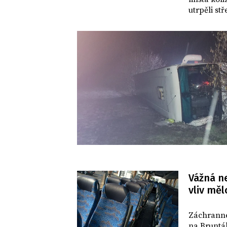
utrpěli st
krátce pot
zkouška na
Vážná n
vliv měl
DOMOV
Záchranné
na Bruntál