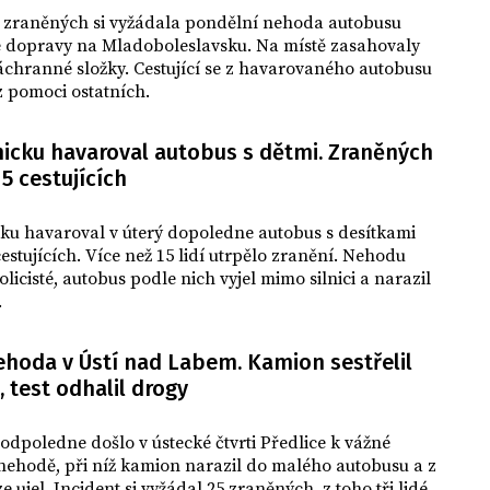
 zraněných si vyžádala pondělní nehoda autobusu
dopravy na Mladoboleslavsku. Na místě zasahovaly
chranné složky. Cestující se z havarovaného autobusu
z pomoci ostatních.
nicku havaroval autobus s dětmi. Zraněných
15 cestujících
ku havaroval v úterý dopoledne autobus s desítkami
estujících. Více než 15 lidí utrpělo zranění. Nehodu
policisté, autobus podle nich vyjel mimo silnici a narazil
.
ehoda v Ústí nad Labem. Kamion sestřelil
 test odhalil drogy
 odpoledne došlo v ústecké čtvrti Předlice k vážné
nehodě, při níž kamion narazil do malého autobusu a z
e ujel. Incident si vyžádal 25 zraněných, z toho tři lidé