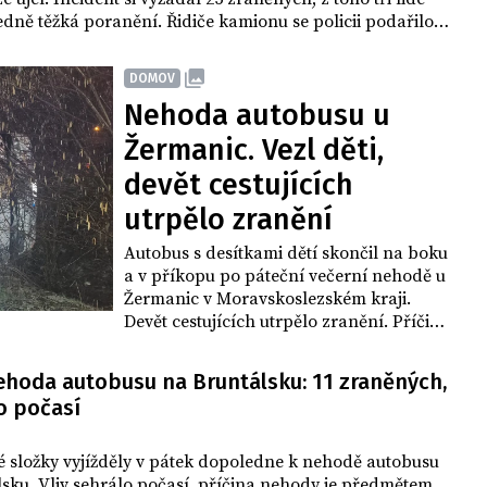
ředně těžká poranění. Řidiče kamionu se policii podařilo
é vypátrat a zadržet. Test na alkohol byl negativní, ale
 přítomnost drog vyšla pozitivně.
DOMOV
Nehoda autobusu u
Žermanic. Vezl děti,
devět cestujících
utrpělo zranění
Autobus s desítkami dětí skončil na boku
a v příkopu po páteční večerní nehodě u
Žermanic v Moravskoslezském kraji.
Devět cestujících utrpělo zranění. Příčina
nehody je předmětem vyšetřování.
ehoda autobusu na Bruntálsku: 11 zraněných,
o počasí
 složky vyjížděly v pátek dopoledne k nehodě autobusu
sku. Vliv sehrálo počasí, příčina nehody je předmětem