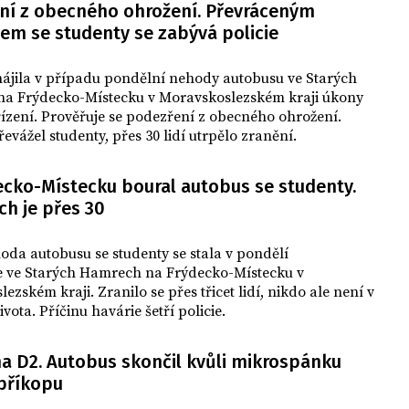
ní z obecného ohrožení. Převráceným
em se studenty se zabývá policie
hájila v případu pondělní nehody autobusu ve Starých
a Frýdecko-Místecku v Moravskoslezském kraji úkony
řízení. Prověřuje se podezření z obecného ohrožení.
evážel studenty, přes 30 lidí utrpělo zranění.
ecko-Místecku boural autobus se studenty.
ch je přes 30
da autobusu se studenty se stala v pondělí
 ve Starých Hamrech na Frýdecko-Místecku v
ezském kraji. Zranilo se přes třicet lidí, nikdo ale není v
ivota. Příčinu havárie šetří policie.
a D2. Autobus skončil kvůli mikrospánku
 příkopu