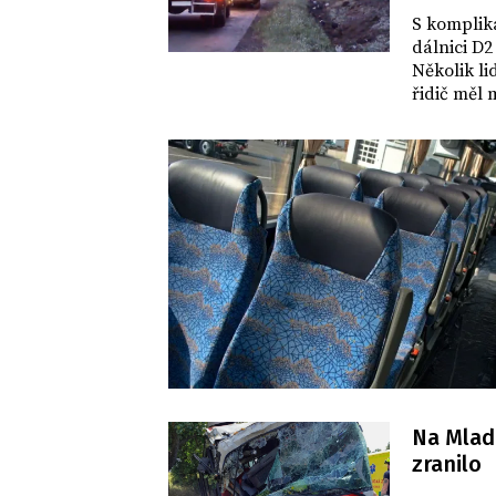
DOMOV
S komplika
dálnici D2
Několik li
řidič měl 
Na Mlad
zranilo