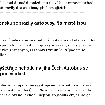
olem půl desáté dopoledne stala vážná dopravní nehoda,
ě srazily dva autobusy plné cestujících.
nsku se srazily autobusy. Na místě jsou
ravní nehoda se ve středu ráno stala na Kladensku. Dva
regionální hromadné dopravy se srazily u Buštěhradu.
e více zraněných, zasahoval vrtulník. Případem se
icie.
vyšetřuje nehodu na jihu Čech. Autobus se
 pod viadukt
 úterního dopoledne vyšetřuje nehodu autobusu, který
 viaduktu na jihu Čech. Několik lidí se zranilo, vozidlo
t evakuováno. Nehodu nejspíš způsobila chyba řidiče.