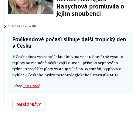
Hanychová promluvila o
jejím snoubenci
5. srpna 2026 4:00
Povíkendové počasí slibuje další tropický den
v Česku
V Česku dnes vyvrcholí aktuální vlna veder. Poměrně vysoké
teploty se nicméně očekávají i v úvodu příštího srpnového
týdne. Nejvyšší teploty vystoupají až na 35 stupňů, vyplývá z
výhledu Českého hydrometeorologického ústavu (ČHMÚ).
Zdroj:
Jan Hrabě
DALŠÍ ZPRÁVY