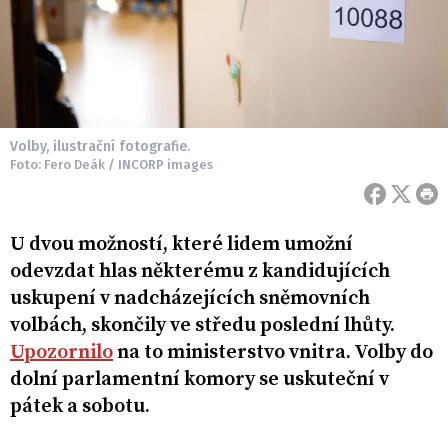
Volby, ilustrační fotografie.
Foto: Fero Deák / INCORP images
U dvou možností, které lidem umožní
odevzdat hlas některému z kandidujících
uskupení v nadcházejících sněmovních
volbách, skončily ve středu poslední lhůty.
Upozornilo
na to ministerstvo vnitra. Volby do
dolní parlamentní komory se uskuteční v
pátek a sobotu.