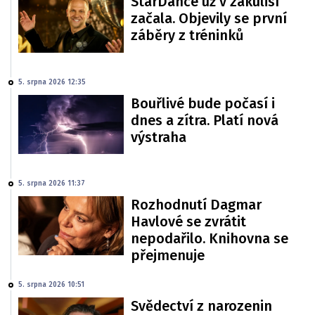
StarDance už v zákulisí
začala. Objevily se první
záběry z tréninků
5. srpna 2026 12:35
Bouřlivé bude počasí i
dnes a zítra. Platí nová
výstraha
5. srpna 2026 11:37
Rozhodnutí Dagmar
Havlové se zvrátit
nepodařilo. Knihovna se
přejmenuje
5. srpna 2026 10:51
Svědectví z narozenin