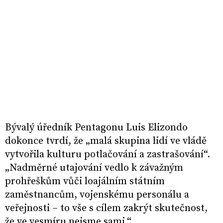
Bývalý úředník Pentagonu Luis Elizondo
dokonce tvrdí, že „malá skupina lidí ve vládě
vytvořila kulturu potlačování a zastrašování“.
„Nadměrné utajování vedlo k závažným
prohřeškům vůči loajálním státním
zaměstnancům, vojenskému personálu a
veřejnosti – to vše s cílem zakrýt skutečnost,
že ve vesmíru nejsme sami.“