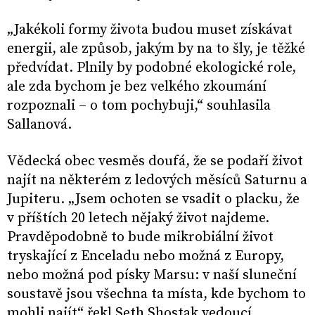
„Jakékoli formy života budou muset získávat
energii, ale způsob, jakým by na to šly, je těžké
předvídat. Plnily by podobné ekologické role,
ale zda bychom je bez velkého zkoumání
rozpoznali – o tom pochybuji,“ souhlasila
Sallanová.
Vědecká obec vesměs doufá, že se podaří život
najít na některém z ledových měsíců Saturnu a
Jupiteru. „Jsem ochoten se vsadit o placku, že
v příštích 20 letech nějaký život najdeme.
Pravděpodobně to bude mikrobiální život
tryskající z Enceladu nebo možná z Europy,
nebo možná pod písky Marsu: v naší sluneční
soustavě jsou všechna ta místa, kde bychom to
mohli najít“ řekl Seth Shostak vedoucí