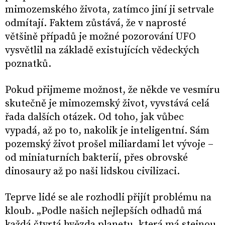
mimozemského života, zatímco jiní ji setrvale
odmítají. Faktem zůstává, že v naprosté
většině případů je možné pozorování UFO
vysvětlil na základě existujících vědeckých
poznatků.
Pokud přijmeme možnost, že někde ve vesmíru
skutečně je mimozemský život, vyvstává celá
řada dalších otázek. Od toho, jak vůbec
vypadá, až po to, nakolik je inteligentní. Sám
pozemský život prošel miliardami let vývoje –
od miniaturních bakterií, přes obrovské
dinosaury až po naši lidskou civilizaci.
Teprve lidé se ale rozhodli přijít problému na
kloub. „Podle našich nejlepších odhadů má
každá čtvrtá hvězda planetu, která má stejnou