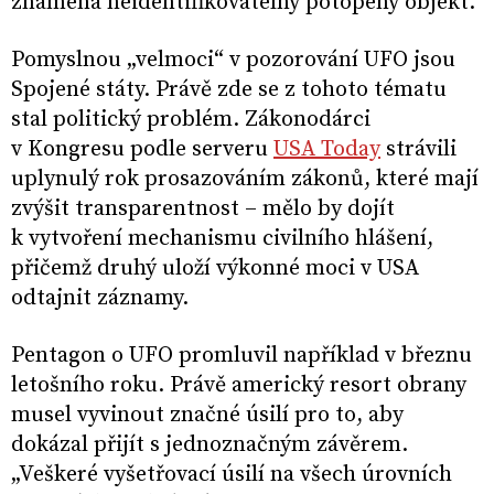
znamená neidentifikovatelný potopený objekt.
Pomyslnou „velmoci“ v pozorování UFO jsou
Spojené státy. Právě zde se z tohoto tématu
stal politický problém. Zákonodárci
v Kongresu podle serveru
USA Today
strávili
uplynulý rok prosazováním zákonů, které mají
zvýšit transparentnost – mělo by dojít
k vytvoření mechanismu civilního hlášení,
přičemž druhý uloží výkonné moci v USA
odtajnit záznamy.
Pentagon o UFO promluvil například v březnu
letošního roku. Právě americký resort obrany
musel vyvinout značné úsilí pro to, aby
dokázal přijít s jednoznačným závěrem.
„Veškeré vyšetřovací úsilí na všech úrovních