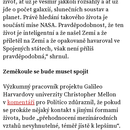
život, ať už je vesmír jakkoli rozsáhlý a ať už
jde o počet galaxií, slunečních soustav a
planet. Právě hledání takového života je
součástí mise NASA. Pravděpodobnost, že ten
život je inteligentní a že našel Zemi a že
přiletěl na Zemi a že opakovaně havaroval ve
Spojených státech, však není příliš
pravděpodobná,“ shrnul.
Zeměkoule se bude muset spojit
Výzkumný pracovník projektu Galileo
Harvardovy univerzity Christopher Mellon
v
komentáři
pro Politico zdůraznil, že pokud
se prokáže nějaký kontakt s jinými formami
života, bude „přehodnocení mezinárodních
vztahů nevyhnutelné, téměř jistě k lepšímu“.