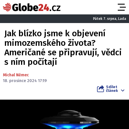
Pátek 7. srpna, Lada
Jak blízko jsme k objevení
mimozemského života?
Američané se připravují, vědci
s ním počítají
Michal Němec
18. prosince 2024 17:19
Sdílet
článek