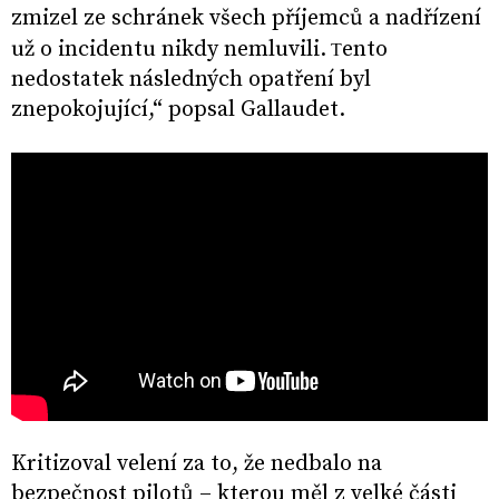
zmizel ze schránek všech příjemců a nadřízení
už o incidentu nikdy nemluvili.
ento
T
nedostatek následných opatření byl
znepokojující,“ popsal Gallaudet.
Kritizoval velení za to, že nedbalo na
bezpečnost pilotů – kterou měl z velké části