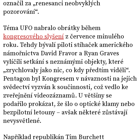
označil za „renesanci neobvyklých
pozorování“.
Téma UFO nabralo obrátky během
kongresového slyšení
z července minulého
roku. Tehdy bývalí piloti stíhaček amerického
námořnictva David Fravor a Ryan Graves
vylíčili setkání s neznámými objekty, které
„zrychlovaly jako nic, co kdy předtím viděli“.
Pentagon byl Kongresem v návaznosti na jejich
svědectví vyzván k součinnosti, což vedlo ke
zveřejnění videozáznamů. U většiny se
podařilo prokázat, že šlo o optické klamy nebo
bezpilotní letouny – avšak některé zůstávají
nevysvětlené.
Například republikán Tim Burchett