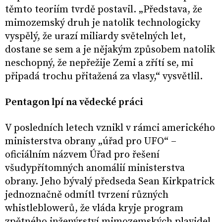
těmto teoriím tvrdě postavil. „Představa, že
mimozemský druh je natolik technologicky
vyspělý, že urazí miliardy světelných let,
dostane se sem a je nějakým způsobem natolik
neschopný, že nepřežije Zemi a zřítí se, mi
připadá trochu přitažená za vlasy,“ vysvětlil.
Pentagon lpí na vědecké práci
V posledních letech vznikl v rámci amerického
ministerstva obrany „úřad pro UFO“ –
oficiálním názvem Úřad pro řešení
všudypřítomných anomálií ministerstva
obrany. Jeho bývalý předseda Sean Kirkpatrick
jednoznačně odmítl tvrzení různých
whistleblowerů, že vláda kryje program
zpětného inženýrství mimozemských plavidel.