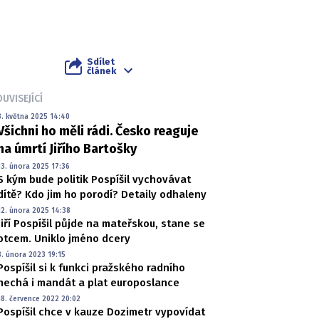
Sdílet
článek
UVISEJÍCÍ
8. května 2025 14:40
Všichni ho měli rádi. Česko reaguje
na úmrtí Jiřího Bartošky
13. února 2025 17:36
S kým bude politik Pospíšil vychovávat
dítě? Kdo jim ho porodí? Detaily odhaleny
12. února 2025 14:38
Jiří Pospíšil půjde na mateřskou, stane se
otcem. Uniklo jméno dcery
8. února 2023 19:15
Pospíšil si k funkci pražského radního
nechá i mandát a plat europoslance
18. července 2022 20:02
Pospíšil chce v kauze Dozimetr vypovídat