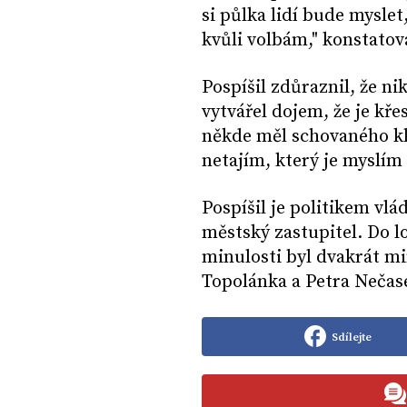
si půlka lidí bude mysle
kvůli volbám," konstatov
Pospíšil zdůraznil, že ni
vytvářel dojem, že je kř
někde měl schovaného klu
netajím, který je myslím 
Pospíšil je politikem vl
městský zastupitel. Do l
minulosti byl dvakrát m
Topolánka a Petra Nečas
Sdílejte