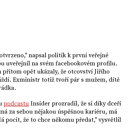
Potvrzeno," napsal politik k první veřejné
rou uveřejnil na svém facebookovém profilu.
řitom opět ukázaly, že otcovství Jiřího
áždí. Exministr totiž tvoří pár s mužem, dítě
arádka.
lu
podcastu
Insider prozradil, že si díky dceři
k má za sebou nějakou úspěšnou kariéru, má
á pocit, že to chce někomu předat," vysvětlil