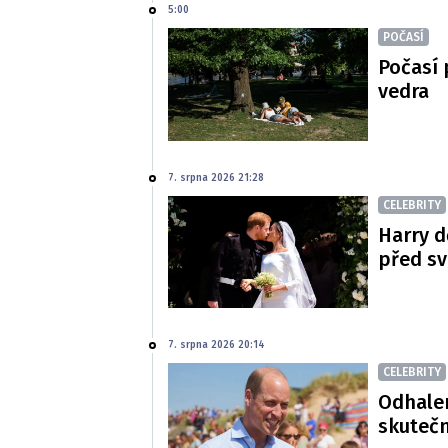
5:00
POČASÍ
Počasí 
vedra
7. srpna 2026 21:28
CELEBRITY
Harry d
před s
7. srpna 2026 20:14
CELEBRITY
Odhalen
skutečn