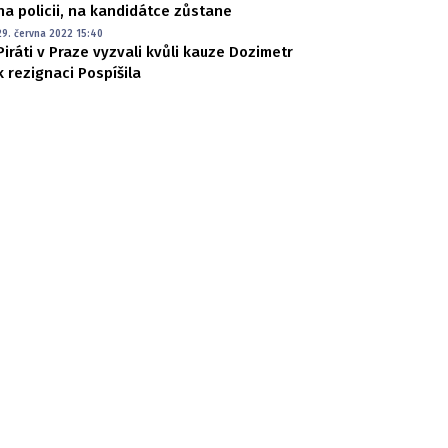
na policii, na kandidátce zůstane
29. června 2022 15:40
Piráti v Praze vyzvali kvůli kauze Dozimetr
k rezignaci Pospíšila