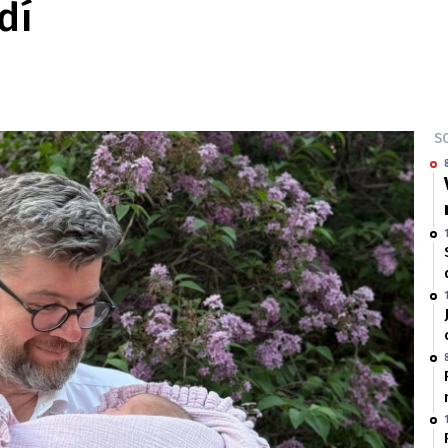
dí
SO