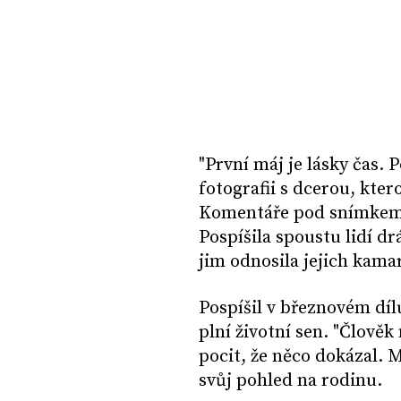
"První máj je lásky čas. 
fotografii s dcerou, kte
Komentáře pod snímkem p
Pospíšila spoustu lidí dr
jim odnosila jejich kam
Pospíšil v březnovém dí
plní životní sen. "Člově
pocit, že něco dokázal. M
svůj pohled na rodinu.