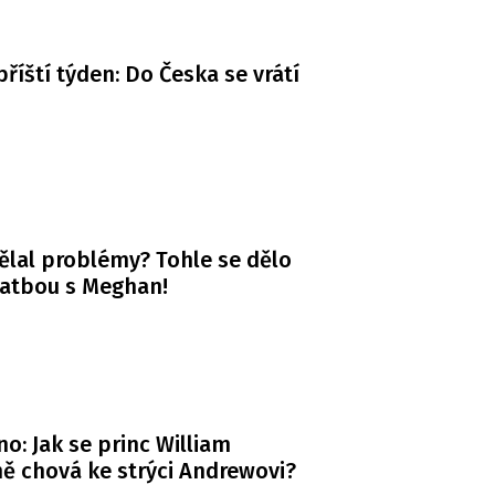
příští týden: Do Česka se vrátí
ělal problémy? Tohle se dělo
vatbou s Meghan!
o: Jak se princ William
ě chová ke strýci Andrewovi?