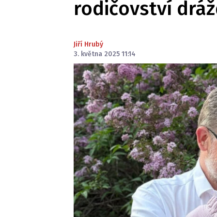
rodičovství dráž
Jiří Hrubý
3. května 2025 11:14