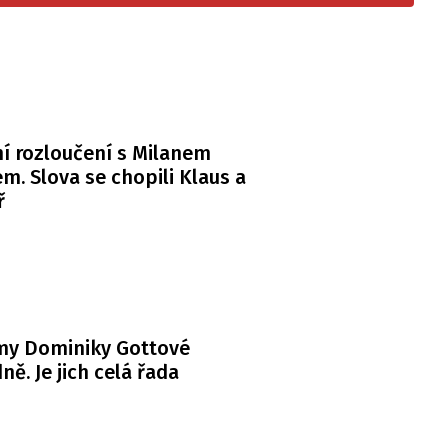
í rozloučení s Milanem
m. Slova se chopili Klaus a
ř
my Dominiky Gottové
ně. Je jich celá řada