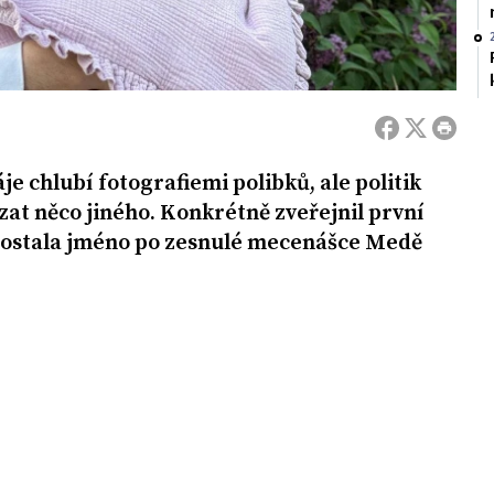
je chlubí fotografiemi polibků, ale politik
ázat něco jiného. Konkrétně zveřejnil první
dostala jméno po zesnulé mecenášce Medě