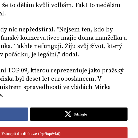
t, že to dělám kvůli volbám. Fakt to nedělám
al.
kdy nic nepředstíral. "Nejsem ten, kdo by
esťanský konzervativec majíc doma manželku a
ka. Takhle nefunguji. Žiju svůj život, který
v pořádku, je legální," dodal.
ádní TOP 09, kterou reprezentuje jako pražský
oňska byl deset let europoslancem. V
inistrem spravedlnosti ve vládách Mirka
e.
Sdílejte
Vstoupit do diskuze (0 příspěvků)