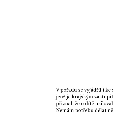
V pořadu se vyjádřil i 
jenž je krajským zastup
přiznal, že o dítě usiloval
Nemám potřebu dělat něj