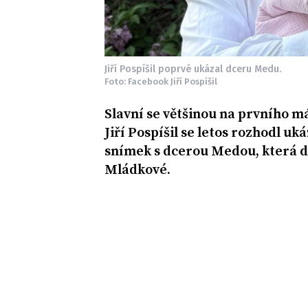
Jiří Pospíšil poprvé ukázal dceru Medu.
Foto: Facebook Jiří Pospíšil
Slavní se většinou na prvního má
Jiří Pospíšil se letos rozhodl uk
snímek s dcerou Medou, která 
Mládkové.