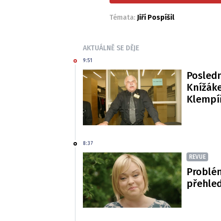
Témata:
Jiří Pospíšil
AKTUÁLNĚ SE DĚJE
9:51
Posledn
Knížáke
Klempí
8:37
REVUE
Problé
přehled