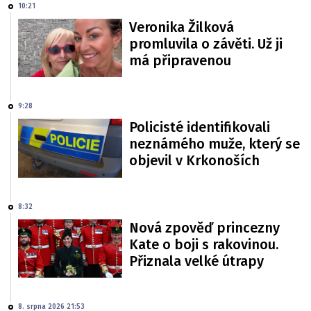
10:21
Veronika Žilková
promluvila o závěti. Už ji
má připravenou
9:28
Policisté identifikovali
neznámého muže, který se
objevil v Krkonoších
8:32
Nová zpověď princezny
Kate o boji s rakovinou.
Přiznala velké útrapy
8. srpna 2026 21:53