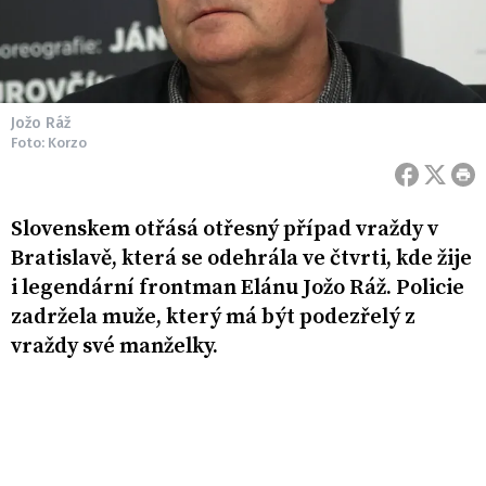
Jožo Ráž
Foto: Korzo
Slovenskem otřásá otřesný případ vraždy v
Bratislavě, která se odehrála ve čtvrti, kde žije
i legendární frontman Elánu Jožo Ráž. Policie
zadržela muže, který má být podezřelý z
vraždy své manželky.