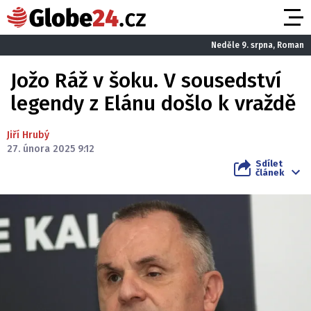
Neděle 9. srpna, Roman
Jožo Ráž v šoku. V sousedství
legendy z Elánu došlo k vraždě
Jiří Hrubý
27. února 2025 9:12
Sdílet
článek