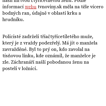
našli mrtvou čtyřicetiletou ženu. Podle
informací
webu
tvnoviny.sk měla na těle vícero
bodných ran, údajně v oblasti krku a
hrudníku.
Policisté zadrželi třiačtyřicetiletého muže,
který je z vraždy podezřelý. Má jít o manžela
zavražděné. Byl to prý on, kdo zavolal na
tísňovou linku, kde oznámil, že manželce je
zle. Záchranáři našli pobodanou ženu na
posteli v ložnici.