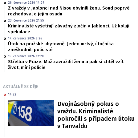
26. července 2026 14:09
Z vraždy v Jablonci nad Nisou obvinili ženu. Soud poprvé
rozhodoval o jejím osudu
23. července 2026 21:55
Kriminalisté vyšetřují závažný zločin v Jablonci. Už kolují
spekulace
17. července 2026 8:26
Útok na pražské ubytovně. Jeden mrtvý, útočníka
zneškodnili policisté
15. července 2026 12:28
Střelba v Praze. Muž zavraždil ženu a pak si chtěl vzít
život, míní policie
AKTUÁLNĚ SE DĚJE
14:22
Dvojnásobný pokus o
vraždu. Kriminalisté
pokročili s případem útoku
v Tanvaldu