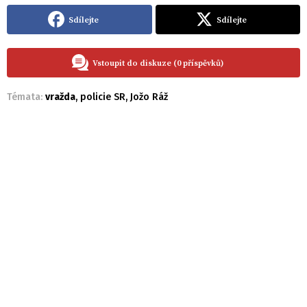
Sdílejte
Sdílejte
Vstoupit do diskuze (0 příspěvků)
Témata:
vražda
,
policie SR
,
Jožo Ráž