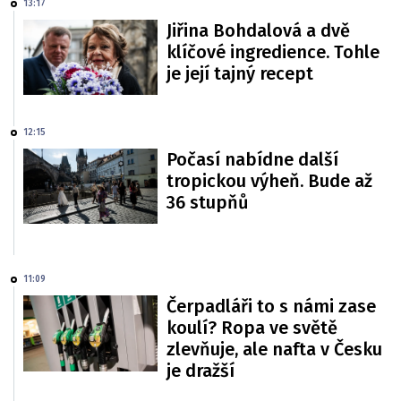
13:17
Jiřina Bohdalová a dvě
klíčové ingredience. Tohle
je její tajný recept
12:15
Počasí nabídne další
tropickou výheň. Bude až
36 stupňů
11:09
Čerpadláři to s námi zase
koulí? Ropa ve světě
zlevňuje, ale nafta v Česku
je dražší