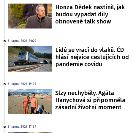
Honza Dědek nastínil, jak
budou vypadat díly
obnovené talk show
8. srpna 2026 20:29
Lidé se vrací do vlaků. ČD
hlásí nejvíce cestujících od
pandemie covidu
8. srpna 2026 19:06
Slzy nechyběly. Agáta
Hanychová si připomněla
zásadní životní moment
8. srpna 2026 17:39