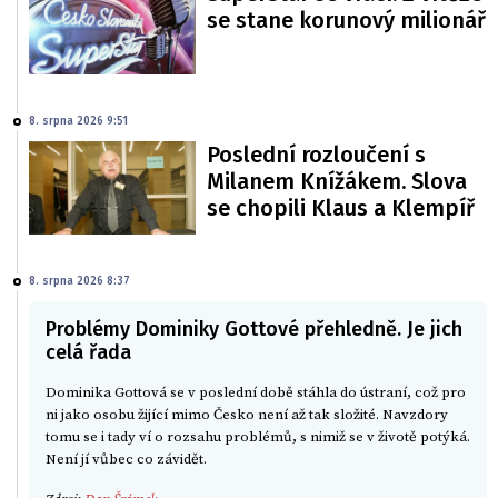
se stane korunový milionář
8. srpna 2026 9:51
Poslední rozloučení s
Milanem Knížákem. Slova
se chopili Klaus a Klempíř
8. srpna 2026 8:37
Problémy Dominiky Gottové přehledně. Je jich
celá řada
Dominika Gottová se v poslední době stáhla do ústraní, což pro
ni jako osobu žijící mimo Česko není až tak složité. Navzdory
tomu se i tady ví o rozsahu problémů, s nimiž se v životě potýká.
Není jí vůbec co závidět.