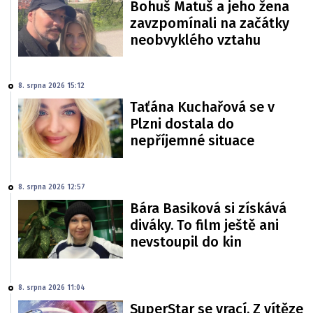
Bohuš Matuš a jeho žena
zavzpomínali na začátky
neobvyklého vztahu
8. srpna 2026 15:12
Taťána Kuchařová se v
Plzni dostala do
nepříjemné situace
8. srpna 2026 12:57
Bára Basiková si získává
diváky. To film ještě ani
nevstoupil do kin
8. srpna 2026 11:04
SuperStar se vrací. Z vítěze