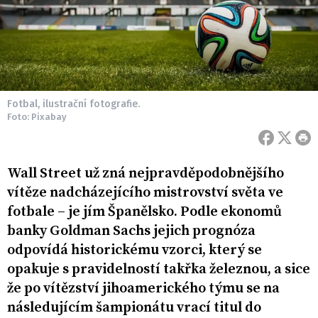
Fotbal, ilustrační fotografie.
Foto: Pixabay
Wall Street už zná nejpravděpodobnějšího
vítěze nadcházejícího mistrovství světa ve
fotbale – je jím Španělsko. Podle ekonomů
banky Goldman Sachs jejich prognóza
odpovídá historickému vzorci, který se
opakuje s pravidelností takřka železnou, a sice
že po vítězství jihoamerického týmu se na
následujícím šampionátu vrací titul do