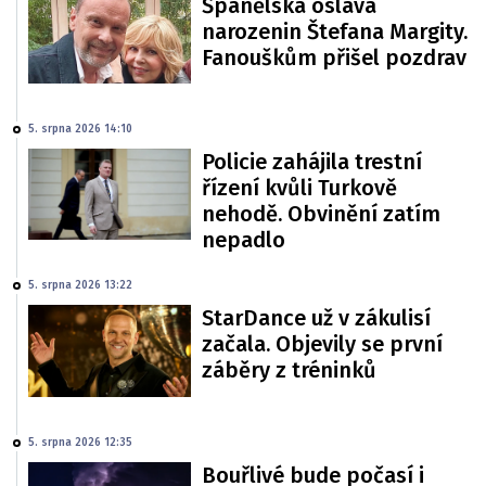
Španělská oslava
narozenin Štefana Margity.
Fanouškům přišel pozdrav
5. srpna 2026 14:10
Policie zahájila trestní
řízení kvůli Turkově
nehodě. Obvinění zatím
nepadlo
5. srpna 2026 13:22
StarDance už v zákulisí
začala. Objevily se první
záběry z tréninků
5. srpna 2026 12:35
Bouřlivé bude počasí i