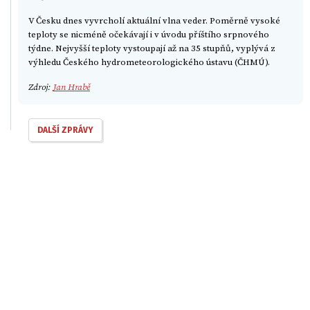
V Česku dnes vyvrcholí aktuální vlna veder. Poměrně vysoké
teploty se nicméně očekávají i v úvodu příštího srpnového
týdne. Nejvyšší teploty vystoupají až na 35 stupňů, vyplývá z
výhledu Českého hydrometeorologického ústavu (ČHMÚ).
Zdroj:
Jan Hrabě
DALŠÍ ZPRÁVY