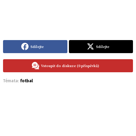
Sdílejte
Sdílejte
Vstoupit do diskuze (0 příspěvků)
Témata:
fotbal