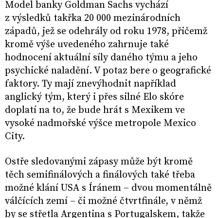
Model banky Goldman Sachs vychází
z výsledků takřka 20 000 mezinárodních
západů, jež se odehrály od roku 1978, přičemž
kromě výše uvedeného zahrnuje také
hodnocení aktuální síly daného týmu a jeho
psychické naladění. V potaz bere o geografické
faktory. Ty mají znevýhodnit například
anglický tým, který i přes silné Elo skóre
doplatí na to, že bude hrát s Mexikem ve
vysoké nadmořské výšce metropole Mexico
City.
Ostře sledovanými zápasy může být kromě
těch semifinálových a finálových také třeba
možné klání USA s Íránem – dvou momentálně
válčících zemí – či možné čtvrtfinále, v němž
by se střetla Argentina s Portugalskem, takže