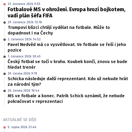
31. července 2026 9:55
Fotbalové MS v ohrožení. Evropa hrozí bojkotem,
vadí plán šéfa FIFA
29. července 2026 13:18
Trumpovi blízcí chtějí vydělat na fotbale. Může to
dopadnout i na Čechy
2. července 2026 14:52
Pavel Nedvěd má co vysvětlovat. Ve fotbale se řeší i jeho
pozice
1. července 2026 20:45
Český fotbal se točí v kruhu. Koubek končí, znovu se bude
hledat trenér
29. června 2026 9:19
Schicka následuje další reprezentant. Kdo už nebude hrát
za národní tým?
26. června 2026 10:44
MS ve fotbale a konec. Patrik Schick oznámil, že nebude
pokračovat v reprezentaci
AKTUÁLNĚ SE DĚJE
5. srpna 2026 21:46