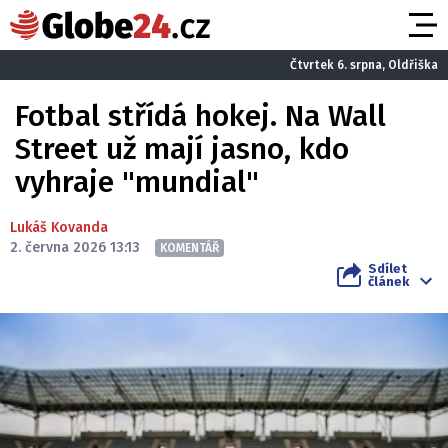
Čtvrtek 6. srpna, Oldřiška
Fotbal střídá hokej. Na Wall
Street už mají jasno, kdo
vyhraje "mundial"
Lukáš Kovanda
2. června 2026 13:13
KOMENTÁŘ
Sdílet
článek