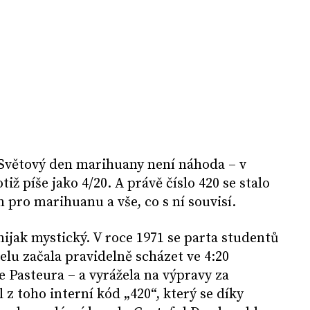
 Světový den marihuany není náhoda – v
ž píše jako 4/20. A právě číslo 420 se stalo
ro marihuanu a vše, co s ní souvisí.
ijak mystický. V roce 1971 se parta studentů
elu začala pravidelně scházet ve 4:20
 Pasteura – a vyrážela na výpravy za
z toho interní kód „420“, který se díky