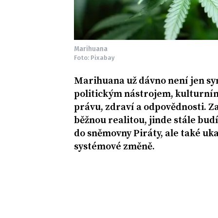
Marihuana
Foto: Pixabay
Marihuana už dávno není jen sy
politickým nástrojem, kulturní
právu, zdraví a odpovědnosti. Za
běžnou realitou, jinde stále bu
do sněmovny Piráty, ale také uka
systémové změně.