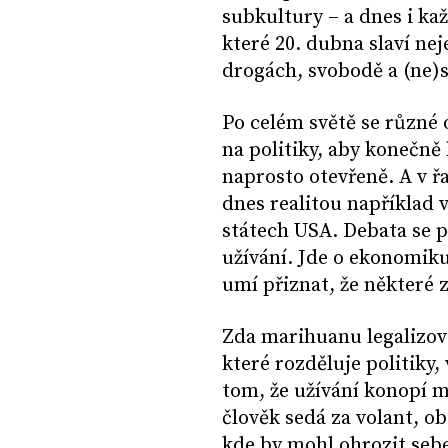
subkultury – a dnes i ka
které 20. dubna slaví nej
drogách, svobodě a (ne)
Po celém světě se různé o
na politiky, aby konečně 
naprosto otevřeně. A v ř
dnes realitou například 
státech USA. Debata se 
užívání. Jde o ekonomiku,
umí přiznat, že některé 
Zda marihuanu legalizova
které rozděluje politiky,
tom, že užívání konopí mu
člověk sedá za volant, o
kde by mohl ohrozit sebe 