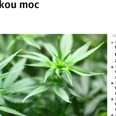
ickou moc
SO