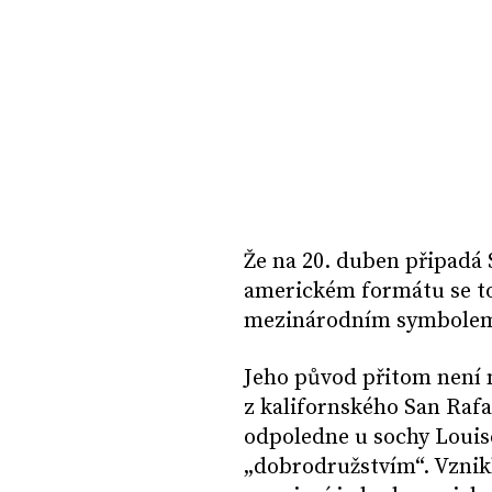
Že na 20. duben připadá
americkém formátu se toti
mezinárodním symbolem p
Jeho původ přitom není n
z kalifornského San Rafa
odpoledne u sochy Louise
„dobrodružstvím“. Vznikl 