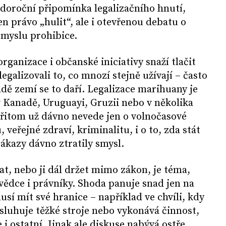
ždoroční připomínka legalizačního hnutí,
en právo „hulit“, ale i otevřenou debatu o
smyslu prohibice.
rganizace i občanské iniciativy snaží tlačit
legalizovali to, co mnozí stejně užívají – často
adě zemí se to daří. Legalizace marihuany je
v Kanadě, Uruguayi, Gruzii nebo v několika
přitom už dávno nevede jen o volnočasové
 veřejné zdraví, kriminalitu, i o to, zda stát
zákazy dávno ztratily smysl.
t, nebo ji dál držet mimo zákon, je téma,
 vědce i právníky. Shoda panuje snad jen na
sí mít své hranice – například ve chvíli, kdy
bsluhuje těžké stroje nebo vykonává činnost,
i ostatní. Jinak ale diskuse nabývá ostře