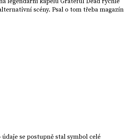
na legendární kapelu Grateful Dead rychle
 alternativní scény. Psal o tom třeba magazín
údaje se postupně stal symbol celé