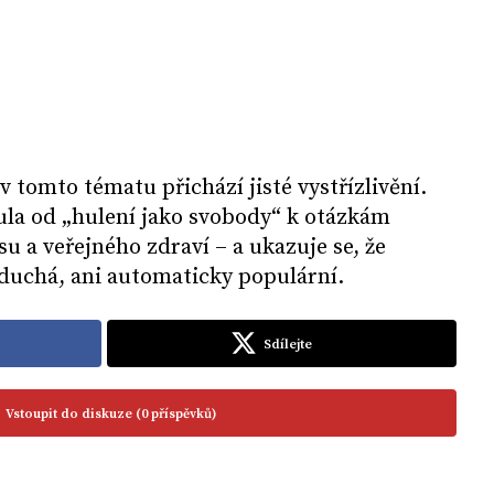
 v tomto tématu přichází jisté vystřízlivění.
ula od „hulení jako svobody“ k otázkám
u a veřejného zdraví – a ukazuje se, že
oduchá, ani automaticky populární.
Sdílejte
Vstoupit do diskuze (0 příspěvků)