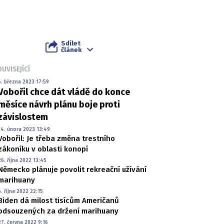
Sdílet
článek
UVISEJÍCÍ
6. března 2023 17:59
Vobořil chce dát vládě do konce
měsíce návrh plánu boje proti
závislostem
14. února 2023 13:49
Vobořil: Je třeba změna trestního
zákoníku v oblasti konopí
26. října 2022 13:45
Německo plánuje povolit rekreační užívání
marihuany
6. října 2022 22:15
Biden dá milost tisícům Američanů
odsouzených za držení marihuany
27. června 2022 9:16