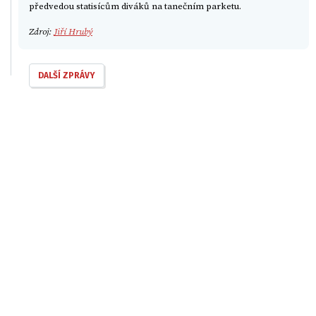
předvedou statisícům diváků na tanečním parketu.
Zdroj:
Jiří Hrubý
DALŠÍ ZPRÁVY