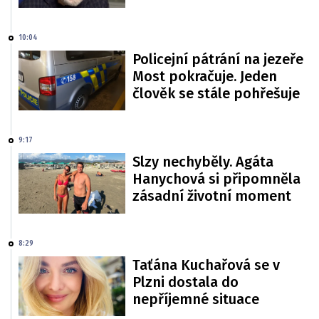
10:04
Policejní pátrání na jezeře
Most pokračuje. Jeden
člověk se stále pohřešuje
9:17
Slzy nechyběly. Agáta
Hanychová si připomněla
zásadní životní moment
8:29
Taťána Kuchařová se v
Plzni dostala do
nepříjemné situace