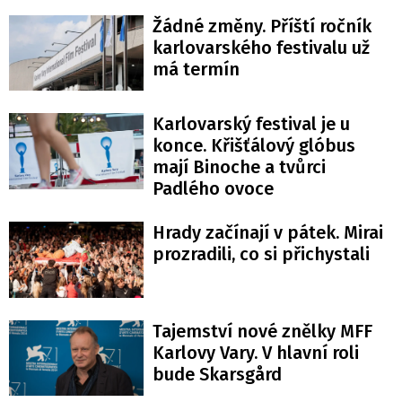
Žádné změny. Příští ročník
karlovarského festivalu už
má termín
Karlovarský festival je u
konce. Křišťálový glóbus
mají Binoche a tvůrci
Padlého ovoce
Hrady začínají v pátek. Mirai
prozradili, co si přichystali
Tajemství nové znělky MFF
Karlovy Vary. V hlavní roli
bude Skarsgård