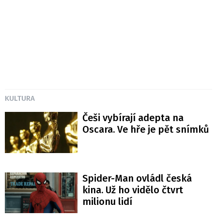
KULTURA
Češi vybírají adepta na
Oscara. Ve hře je pět snímků
Spider-Man ovládl česká
kina. Už ho vidělo čtvrt
milionu lidí