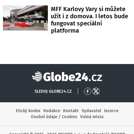
MFF Karlovy Vary si můžete
užít i z domova. I letos bude
fungovat speciální
platforma
Globe24
SLEDUJ GLOBE24.CZ
Přejít
Přejít
na
na
Facebook
X
Etický kodex
Redakce
Kontakt
Vydavatel
Inzerce
Osobní údaje / Cookies
Volná místa