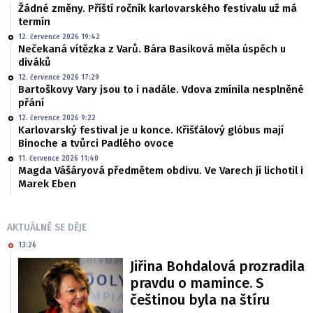
Žádné změny. Příští ročník karlovarského festivalu už má
termín
12. července 2026 19:42
Nečekaná vítězka z Varů. Bára Basiková měla úspěch u
diváků
12. července 2026 17:29
Bartoškovy Vary jsou to i nadále. Vdova zmínila nesplněné
přání
12. července 2026 9:22
Karlovarský festival je u konce. Křišťálový glóbus mají
Binoche a tvůrci Padlého ovoce
11. července 2026 11:40
Magda Vášáryová předmětem obdivu. Ve Varech jí lichotil i
Marek Eben
AKTUÁLNĚ SE DĚJE
13:26
Jiřina Bohdalová prozradila
pravdu o mamince. S
češtinou byla na štíru