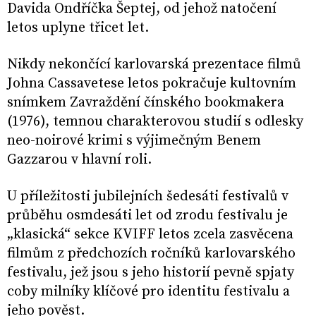
Davida Ondříčka Šeptej, od jehož natočení
letos uplyne třicet let.
Nikdy nekončící karlovarská prezentace filmů
Johna Cassavetese letos pokračuje kultovním
snímkem Zavraždění čínského bookmakera
(1976), temnou charakterovou studií s odlesky
neo-noirové krimi s výjimečným Benem
Gazzarou v hlavní roli.
U příležitosti jubilejních šedesáti festivalů v
průběhu osmdesáti let od zrodu festivalu je
„klasická“ sekce KVIFF letos zcela zasvěcena
filmům z předchozích ročníků karlovarského
festivalu, jež jsou s jeho historií pevně spjaty
coby milníky klíčové pro identitu festivalu a
jeho pověst.