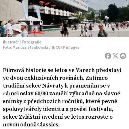
Ilustrační fotografie.
Foto: Mariusz Stankowski / INCORP images
Filmová historie se letos ve Varech představí
ve dvou exkluzivních rovinách. Zatímco
tradiční sekce Návraty k pramenům se v
rámci oslav 60/80 zaměří výhradně na slavné
snímky z předchozích ročníků, které pevně
spoluvytvářely identitu a pověst festivalu,
sekce Zvláštní uvedení se letos rozroste o
novou odnož Classics.