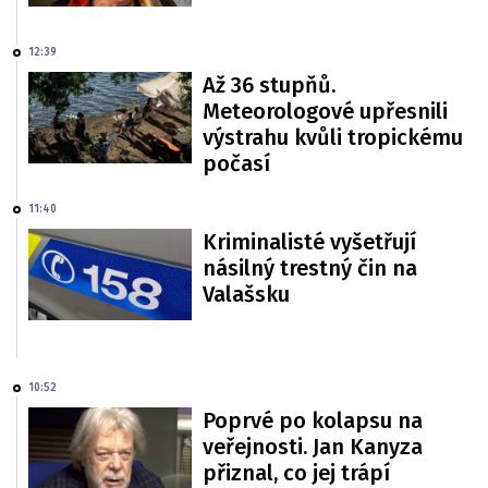
12:39
Až 36 stupňů.
Meteorologové upřesnili
výstrahu kvůli tropickému
počasí
11:40
Kriminalisté vyšetřují
násilný trestný čin na
Valašsku
10:52
Poprvé po kolapsu na
veřejnosti. Jan Kanyza
přiznal, co jej trápí