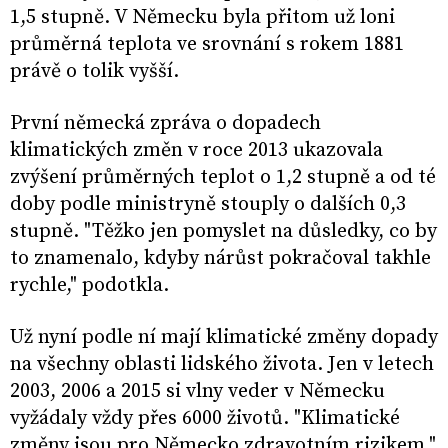
1,5 stupně. V Německu byla přitom už loni
průměrná teplota ve srovnání s rokem 1881
právě o tolik vyšší.
První německá zpráva o dopadech
klimatických změn v roce 2013 ukazovala
zvýšení průměrných teplot o 1,2 stupně a od té
doby podle ministryně stouply o dalších 0,3
stupně. "Těžko jen pomyslet na důsledky, co by
to znamenalo, kdyby nárůst pokračoval takhle
rychle," podotkla.
Už nyní podle ní mají klimatické změny dopady
na všechny oblasti lidského života. Jen v letech
2003, 2006 a 2015 si vlny veder v Německu
vyžádaly vždy přes 6000 životů. "Klimatické
změny jsou pro Německo zdravotním rizikem,"