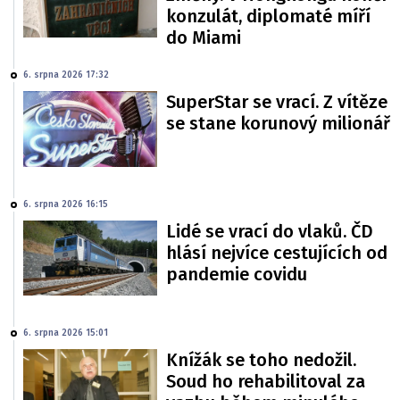
konzulát, diplomaté míří
do Miami
6. srpna 2026 17:32
SuperStar se vrací. Z vítěze
se stane korunový milionář
6. srpna 2026 16:15
Lidé se vrací do vlaků. ČD
hlásí nejvíce cestujících od
pandemie covidu
6. srpna 2026 15:01
Knížák se toho nedožil.
Soud ho rehabilitoval za