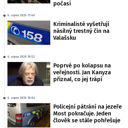
počasí
6. srpna 2026 11:40
Kriminalisté vyšetřují
násilný trestný čin na
Valašsku
6. srpna 2026 10:52
Poprvé po kolapsu na
veřejnosti. Jan Kanyza
přiznal, co jej trápí
6. srpna 2026 10:04
Policejní pátrání na jezeře
Most pokračuje. Jeden
člověk se stále pohřešuje