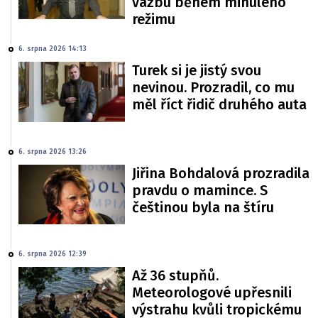
vazbu během minulého
režimu
6. srpna 2026 14:13
Turek si je jistý svou
nevinou. Prozradil, co mu
měl říct řidič druhého auta
6. srpna 2026 13:26
Jiřina Bohdalová prozradila
pravdu o mamince. S
češtinou byla na štíru
6. srpna 2026 12:39
Až 36 stupňů.
Meteorologové upřesnili
výstrahu kvůli tropickému