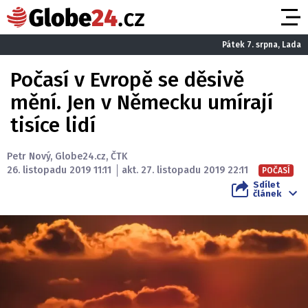
Pátek 7. srpna, Lada
Počasí v Evropě se děsivě
mění. Jen v Německu umírají
tisíce lidí
Petr Nový
,
Globe24.cz
,
ČTK
26. listopadu 2019 11:11
akt. 27. listopadu 2019 22:11
POČASÍ
Sdílet
článek