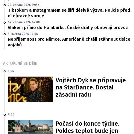
20. června 2026 19:54
TikTokem a Instagramem se šíří děsivá výzva. Policie před
ní důrazně varuje
14. června 2026 14:08
Vlakem přímo do Hamburku. České dráhy obnovují provoz
3. května 2026 14:56
Nepříjemnost pro Němce. Američané chtějí stáhnout tisíce
vojáků
AKTUÁLNĚ SE DĚJE
8:56
Vojtěch Dyk se připravuje
na StarDance. Dostal
zásadní radu
4:00
Počasí do konce týdne.
Pokles teplot bude jen