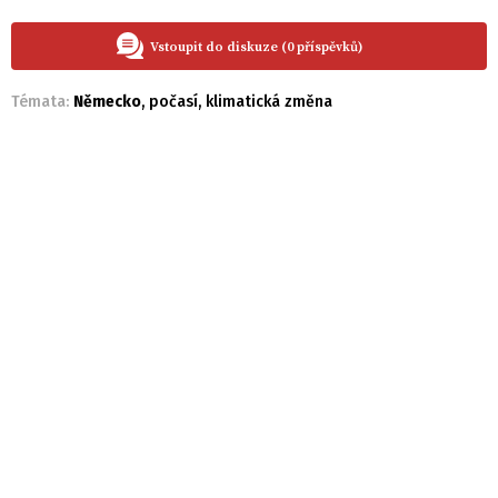
Vstoupit do diskuze (0 příspěvků)
Témata:
Německo
,
počasí
,
klimatická změna