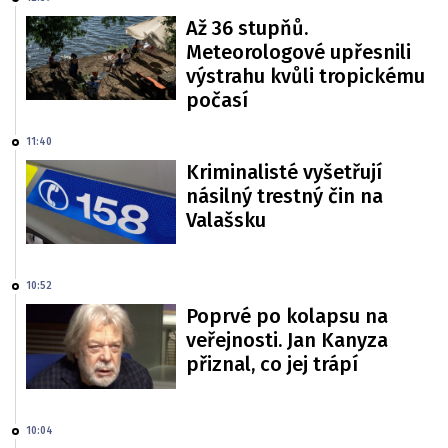
Až 36 stupňů.
Meteorologové upřesnili
výstrahu kvůli tropickému
počasí
11:40
Kriminalisté vyšetřují
násilný trestný čin na
Valašsku
10:52
Poprvé po kolapsu na
veřejnosti. Jan Kanyza
přiznal, co jej trápí
10:04