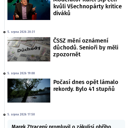
kvůli Všechnopárty kritice
diváků
5. srpna 2026 20:31
ČSSZ mění oznámení
důchodů. Senioři by měli
zpozornět
5. srpna 2026 19:08
Počasí dnes opět lámalo
rekordy. Bylo 41 stupňů
5. srpna 2026 17:50
Marek Ztracený promluvil o zákulisí obřího