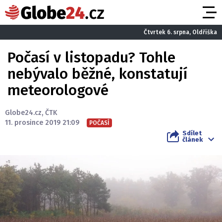
Čtvrtek 6. srpna, Oldřiška
Počasí v listopadu? Tohle
nebývalo běžné, konstatují
meteorologové
Globe24.cz
,
ČTK
11. prosince 2019 21:09
POČASÍ
Sdílet
článek