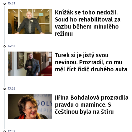
15:01
Knížák se toho nedožil.
Soud ho rehabilitoval za
vazbu během minulého
režimu
14:13
Turek si je jistý svou
nevinou. Prozradil, co mu
měl říct řidič druhého auta
13:26
Jiřina Bohdalová prozradila
pravdu o mamince. S
češtinou byla na štíru
12:39