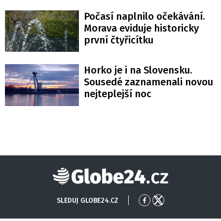
Počasí naplnilo očekávání.
Morava eviduje historicky
první čtyřicítku
Horko je i na Slovensku.
Sousedé zaznamenali novou
nejteplejší noc
Globe24
SLEDUJ GLOBE24.CZ
Přejít
Přejít
na
na