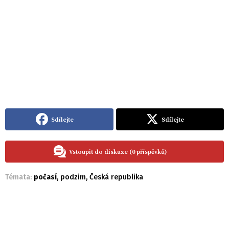
Sdílejte
Sdílejte
Vstoupit do diskuze (0 příspěvků)
Témata:
počasí
,
podzim
,
Česká republika