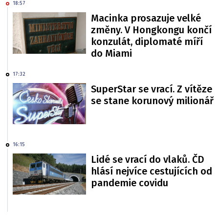
18:57
Macinka prosazuje velké
změny. V Hongkongu končí
konzulát, diplomaté míří
do Miami
17:32
SuperStar se vrací. Z vítěze
se stane korunový milionář
16:15
Lidé se vrací do vlaků. ČD
hlásí nejvíce cestujících od
pandemie covidu