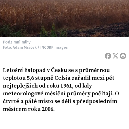
Podzimní mlhy
Foto: Adam Mráček / INCORP images
Letošní listopad v Česku se s průměrnou
teplotou 5,6 stupně Celsia zařadil mezi pět
nejteplejších od roku 1961, od kdy
meteorologové měsíční průměry počítají. O
čtvrté a páté místo se dělí s předposledním
měsícem roku 2006.