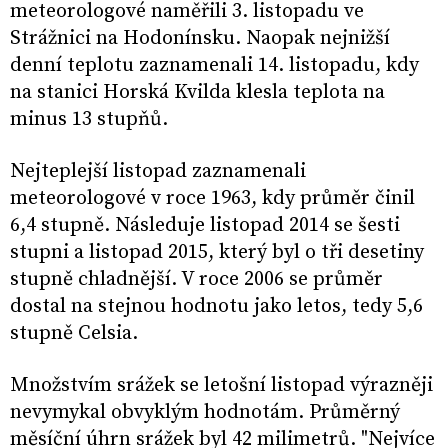
meteorologové naměřili 3. listopadu ve
Strážnici na Hodonínsku. Naopak nejnižší
denní teplotu zaznamenali 14. listopadu, kdy
na stanici Horská Kvilda klesla teplota na
minus 13 stupňů.
Nejteplejší listopad zaznamenali
meteorologové v roce 1963, kdy průměr činil
6,4 stupně. Následuje listopad 2014 se šesti
stupni a listopad 2015, který byl o tři desetiny
stupně chladnější. V roce 2006 se průměr
dostal na stejnou hodnotu jako letos, tedy 5,6
stupně Celsia.
Množstvím srážek se letošní listopad výrazněji
nevymykal obvyklým hodnotám. Průměrný
měsíční úhrn srážek byl 42 milimetrů. "Nejvíce