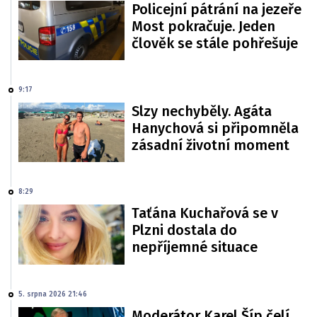
Policejní pátrání na jezeře
Most pokračuje. Jeden
člověk se stále pohřešuje
9:17
Slzy nechyběly. Agáta
Hanychová si připomněla
zásadní životní moment
8:29
Taťána Kuchařová se v
Plzni dostala do
nepříjemné situace
5. srpna 2026 21:46
Moderátor Karel Šíp čelí