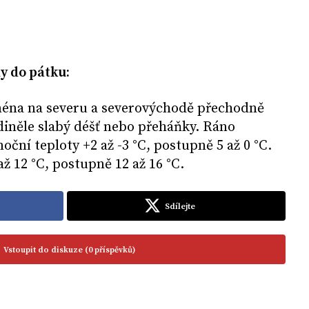
y do pátku:
ména na severu a severovýchodě přechodně
diněle slabý déšť nebo přeháňky. Ráno
noční teploty +2 až -3 °C, postupně 5 až 0 °C.
až 12 °C, postupně 12 až 16 °C.
Sdílejte
Vstoupit do diskuze (0 příspěvků)