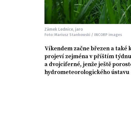
Zámek Lednice, jaro
Foto: Mariusz Stankowski / INCORP images
Víkendem začne březen a také kl
projeví zejména v příštím týdnu
a dvojciferné, jenže ještě poros
hydrometeorologického ústav