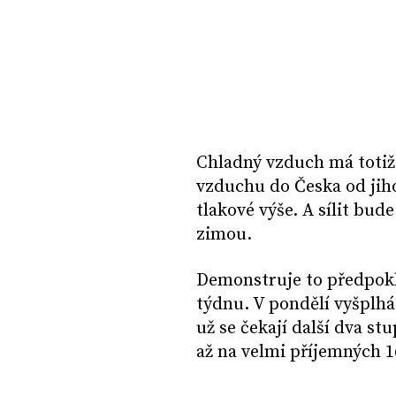
Chladný vzduch má totiž u
vzduchu do Česka od jiho
tlakové výše. A sílit bud
zimou.
Demonstruje to předpokl
týdnu. V pondělí vyšplhá
už se čekají další dva st
až na velmi příjemných 1