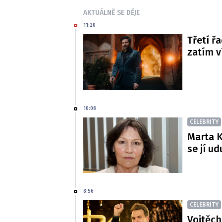
AKTUÁLNĚ SE DĚJE
11:20
Třetí řa
zatím 
10:08
CELEBRITY
Marta K
se jí ud
8:56
CELEBRITY
Vojtěch