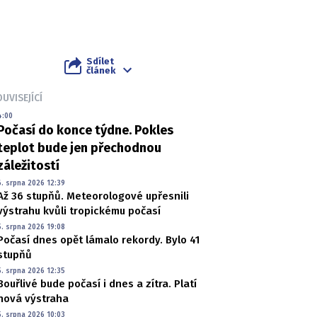
Sdílet
článek
UVISEJÍCÍ
4:00
Počasí do konce týdne. Pokles
teplot bude jen přechodnou
záležitostí
6. srpna 2026 12:39
Až 36 stupňů. Meteorologové upřesnili
výstrahu kvůli tropickému počasí
5. srpna 2026 19:08
Počasí dnes opět lámalo rekordy. Bylo 41
stupňů
5. srpna 2026 12:35
Bouřlivé bude počasí i dnes a zítra. Platí
nová výstraha
5. srpna 2026 10:03