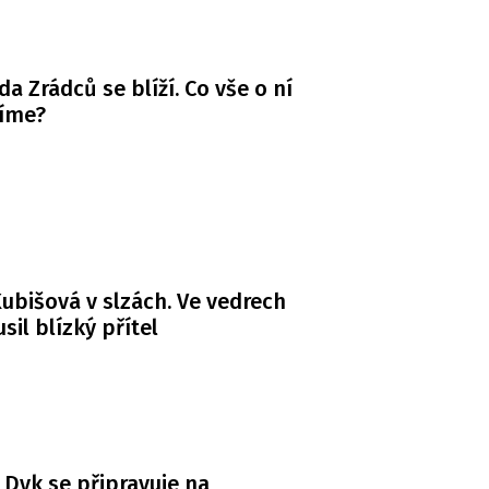
da Zrádců se blíží. Co vše o ní
víme?
ubišová v slzách. Ve vedrech
usil blízký přítel
 Dyk se připravuje na