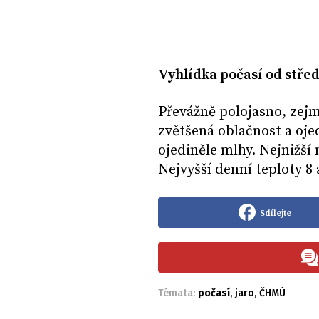
Vyhlídka počasí od střed
Převážně polojasno, zej
zvětšená oblačnost a oje
ojediněle mlhy. Nejnižší 
Nejvyšší denní teploty 8 
Sdílejte
Témata:
počasí
,
jaro
,
ČHMÚ