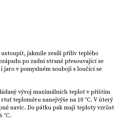
stoupit, jakmile zesílí příliv teplého
západu po zadní straně přesouvající se
e i jaro v pomyslném souboji s loučící se
ádaný vývoj maximálních teplot v příštím
 rtuť teploměru nanejvýše na 10 °C. V úterý
upně navíc. Do pátku pak mají teploty vzrůst
6 °C.