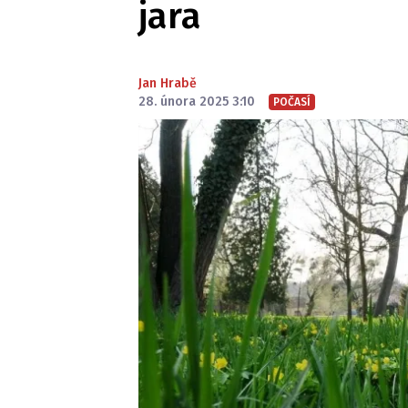
jara
Jan Hrabě
28. února 2025 3:10
POČASÍ