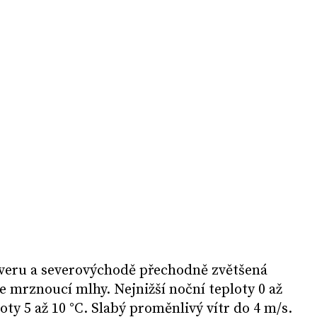
severu a severovýchodě přechodně zvětšená
e mrznoucí mlhy. Nejnižší noční teploty 0 až
loty 5 až 10 °C. Slabý proměnlivý vítr do 4 m/s.