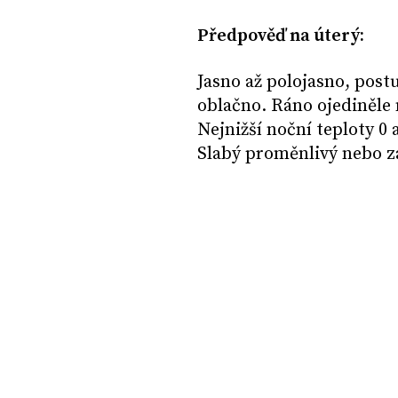
Předpověď na úterý:
Jasno až polojasno, post
oblačno. Ráno ojediněle
Nejnižší noční teploty 0 a
Slabý proměnlivý nebo zá