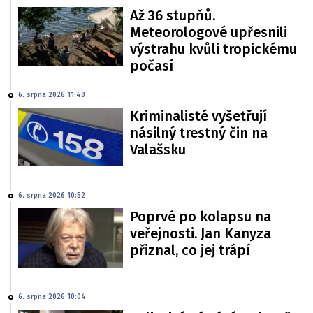
Až 36 stupňů.
Meteorologové upřesnili
výstrahu kvůli tropickému
počasí
6. srpna 2026 11:40
Kriminalisté vyšetřují
násilný trestný čin na
Valašsku
6. srpna 2026 10:52
Poprvé po kolapsu na
veřejnosti. Jan Kanyza
přiznal, co jej trápí
6. srpna 2026 10:04