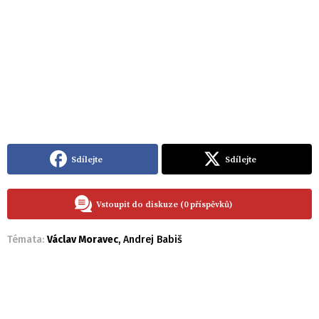
Sdílejte
Sdílejte
Vstoupit do diskuze (0 příspěvků)
Témata:
Václav Moravec
,
Andrej Babiš