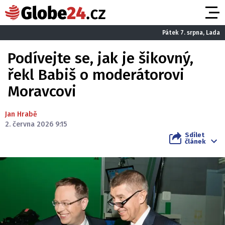
Pátek 7. srpna, Lada
Podívejte se, jak je šikovný,
řekl Babiš o moderátorovi
Moravcovi
Jan Hrabě
2. června 2026 9:15
Sdílet
článek