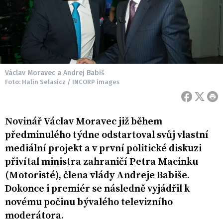
Václav Moravec a Andrej Babiš
Foto: Halin Selasicz / INCORP images
Novinář Václav Moravec již během
předminulého týdne odstartoval svůj vlastní
mediální projekt a v první politické diskuzi
přivítal ministra zahraničí Petra Macinku
(Motoristé), člena vlády Andreje Babiše.
Dokonce i premiér se následně vyjádřil k
novému počinu bývalého televizního
moderátora.