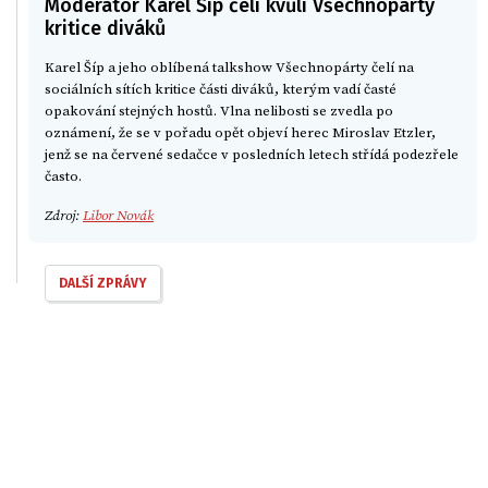
Moderátor Karel Šíp čelí kvůli Všechnopárty
kritice diváků
Karel Šíp a jeho oblíbená talkshow Všechnopárty čelí na
sociálních sítích kritice části diváků, kterým vadí časté
opakování stejných hostů. Vlna nelibosti se zvedla po
oznámení, že se v pořadu opět objeví herec Miroslav Etzler,
jenž se na červené sedačce v posledních letech střídá podezřele
často.
Zdroj:
Libor Novák
DALŠÍ ZPRÁVY