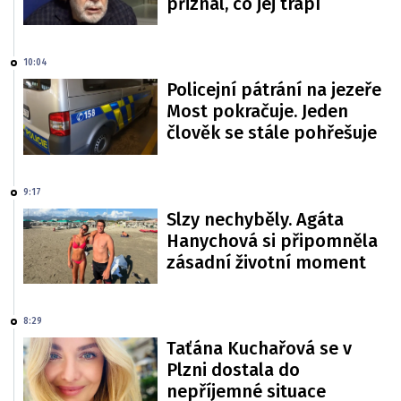
přiznal, co jej trápí
10:04
Policejní pátrání na jezeře
Most pokračuje. Jeden
člověk se stále pohřešuje
9:17
Slzy nechyběly. Agáta
Hanychová si připomněla
zásadní životní moment
8:29
Taťána Kuchařová se v
Plzni dostala do
nepříjemné situace