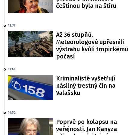
češtinou byla na štíru
12:39
Až 36 stupňů.
Meteorologové upřesnili
výstrahu kvůli tropickému
počasí
11:40
Kriminalisté vyšetřují
násilný trestný čin na
Valašsku
10:52
Poprvé po kolapsu na
veřejnosti. Jan Kanyza