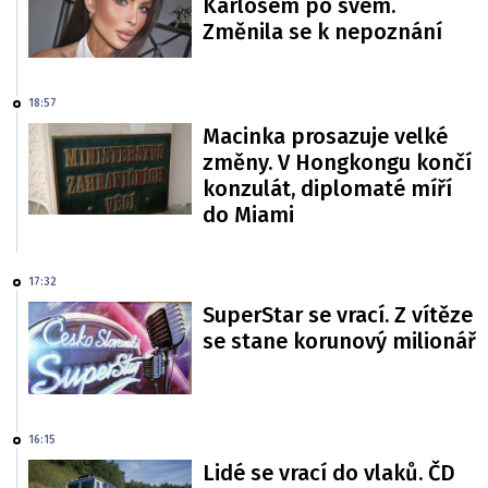
Karlosem po svém.
Změnila se k nepoznání
18:57
Macinka prosazuje velké
změny. V Hongkongu končí
konzulát, diplomaté míří
do Miami
17:32
SuperStar se vrací. Z vítěze
se stane korunový milionář
16:15
Lidé se vrací do vlaků. ČD