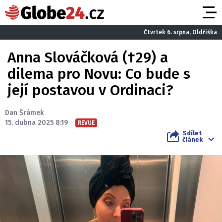
Čtvrtek 6. srpna, Oldřiška
Anna Slováčková (†29) a
dilema pro Novu: Co bude s
její postavou v Ordinaci?
Dan Šrámek
15. dubna 2025 8:19
REVUE
Sdílet
článek