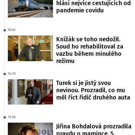
hlásí nejvíce cestujících od
pandemie covidu
15:01
Knížák se toho nedožil.
Soud ho rehabilitoval za
vazbu během minulého
režimu
14:13
Turek si je jistý svou
nevinou. Prozradil, co mu
měl říct řidič druhého auta
13:26
Jiřina Bohdalová prozradila
pravdu o mamince. S