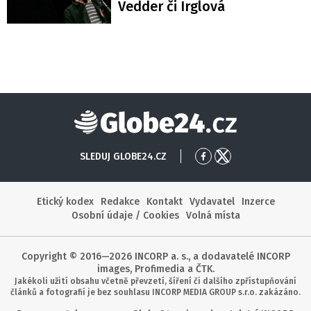
Vedder či Irglová
Globe24
SLEDUJ GLOBE24.CZ
Přejít
Přejít
na
na
Facebook
X
Etický kodex
Redakce
Kontakt
Vydavatel
Inzerce
Osobní údaje / Cookies
Volná místa
Copyright © 2016—2026 INCORP a. s., a dodavatelé INCORP
images, Profimedia a ČTK.
Jakékoli užití obsahu včetně převzetí, šíření či dalšího zpřístupňování
článků a fotografií je bez souhlasu INCORP MEDIA GROUP s.r.o. zakázáno.